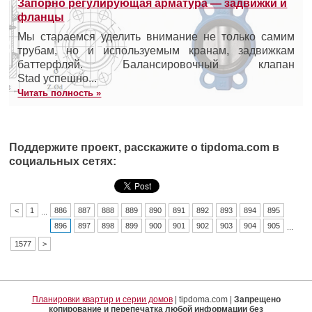
Запорно регулирующая арматура — задвижки и
фланцы
Мы стараемся уделить внимание не только самим
трубам, но и используемым кранам, задвижкам
баттерфляй. Балансировочный клапан
Stad успешно...
Читать полность »
Поддержите проект, расскажите о tipdoma.com в
социальных сетях:
<
1
886
887
888
889
890
891
892
893
894
895
...
896
897
898
899
900
901
902
903
904
905
...
1577
>
Планировки квартир и серии домов
| tipdoma.com |
Запрещено
копирование и перепечатка любой информации без