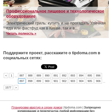
Профессиональное пищевое и технологическое
оборудование
Электрический гриль: купить и не прогадать Уличная
еда или фастфуд как в Киеве, так и в...
Читать полность »
Поддержите проект, расскажите о tipdoma.com в
социальных сетях:
<
1
887
888
889
890
891
892
893
894
895
896
...
897
898
899
900
901
902
903
904
905
906
...
1577
>
Планировки квартир и серии домов
| tipdoma.com |
Запрещено
копирование и перепечатка любой информации без