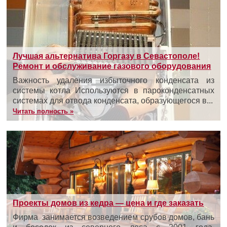
Лучшая альтернатива Горгазу в Севастополе!
Ремонт и обслуживание газового оборудования
Важность удаления избыточного конденсата из
системы котла Используются в пароконденсатных
системах для отвода конденсата, образующегося в...
Читать полность »
Проекты домов из кедра — цена и где заказать
Фирма занимается возведением срубов домов, бань