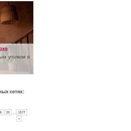
охо
ым уголком в
ных сетях:
9
20
1577
...
>