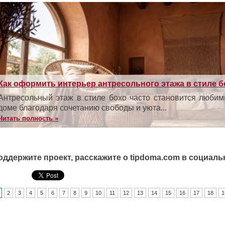
Как оформить интерьер антресольного этажа в стиле б
Антресольный этаж в стиле бохо часто становится любим
доме благодаря сочетанию свободы и уюта...
Читать полность »
оддержите проект, расскажите о tipdoma.com в социаль
2
3
4
5
6
7
8
9
10
11
12
13
14
15
16
17
18
1