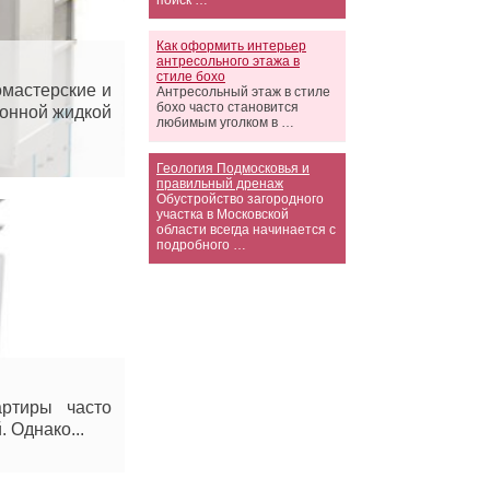
поиск …
Как оформить интерьер
антресольного этажа в
стиле бохо
мастерские и
Антресольный этаж в стиле
бохо часто становится
ионной жидкой
любимым уголком в …
Геология Подмосковья и
правильный дренаж
Обустройство загородного
участка в Московской
области всегда начинается с
подробного …
артиры часто
 Однако...