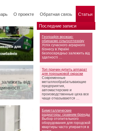
варь
О проекте
Обратная связь
Статьи
Последние записи
Географія врожаю:
обираємо сільгосптехніку
Успіх сучасного аграрного
бізнесу в Україні
безпосередньо залежить від
здатності …
Топ причин купить аппарат
для порошковой окраски
Современные
 залежить від
металлообрабатывающие
предприятия,
мінності...
автомастерские и
производственные цеха все
чаще отказываются …
Биметаллические
радиаторы: сравним бренды
Выбор отопительного
оборудования для городской
квартиры часто упирается в