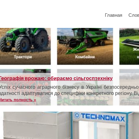
Главная
Сло
Географія врожаю: обираємо сільгосптехніку
Успіх сучасного аграрного бізнесу в Україні безпосередньо
здатності адаптуватися до специфіки конкретного регіону. Від
Читать полность »