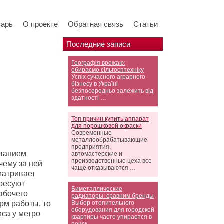
варь
О проекте
Обратная связь
Статьи
Последние записи
Географія врожаю:
обираємо сільгосптехніку
Успіх сучасного аграрного
бізнесу в Україні
безпосередньо залежить від
здатності …
Топ причин купить аппарат
для порошковой окраски
Современные
металлообрабатывающие
предприятия,
званием
автомастерские и
производственные цеха все
чему за ней
чаще отказываются …
матривает
ересуют
Биметаллические
абочего
радиаторы: сравним бренды
рм работы, то
Выбор отопительного
оборудования для городской
са у метро
квартиры часто упирается в