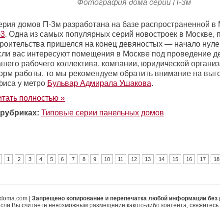
Фотография дома серии П-3м
ерия домов П-3м разработана на базе распространенной в
-3
. Одна из самых популярных серий новостроек в Москве, 
троительства пришелся на конец девяностых — начало нуле
сли вас интересуют помещения в Москве под проведение д
ашего рабочего коллектива, компании, юридической организ
орм работы, то мы рекомендуем обратить внимание на выг
фиса у метро
Бульвар Адмирала Ушакова
.
итать полностью »
 рубриках:
Типовые серии панельных домов
1
2
3
4
5
6
7
8
9
10
11
12
13
14
15
16
17
18
ipdoma.com |
Запрещено копирование и перепечатка любой информации без
если Вы считаете невозможным размещение какого-либо контента, свяжитесь