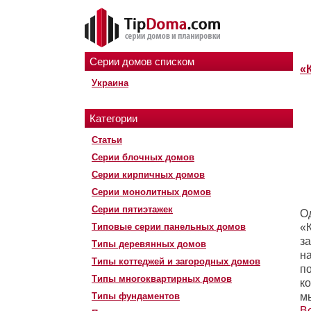
Серии домов списком
«
Украина
Категории
Статьи
Серии блочных домов
Серии кирпичных домов
Серии монолитных домов
Серии пятиэтажек
О
Типовые серии панельных домов
«К
з
Типы деревянных домов
на
Типы коттеджей и загородных домов
п
Типы многоквартирных домов
к
Типы фундаментов
м
В