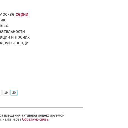
 Москве
серии
пик
вых.
еятельности
ации и прочих
одную аренду
19
20
 размещения активной индексируемой
 с нами через
Обратную связь
.