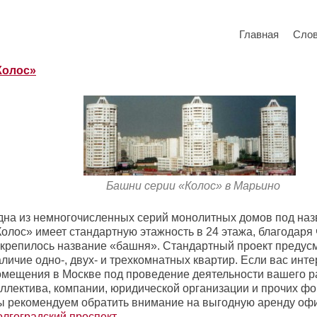
Главная
Сло
Колос»
Башни серии «Колос» в Марьино
дна из немногочисленных серий монолитных домов под на
олос» имеет стандартную этажность в 24 этажа, благодаря 
акрепилось название «башня». Стандартный проект предус
личие одно-, двух- и трехкомнатных квартир. Если вас инт
омещения в Москве под проведение деятельности вашего р
оллектива, компании, юридической организации и прочих фо
ы рекомендуем обратить внимание на выгодную аренду офи
олгоградский проспект
.