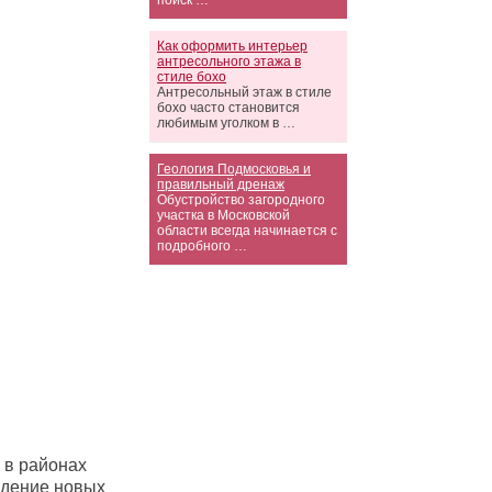
поиск …
Как оформить интерьер
антресольного этажа в
стиле бохо
Антресольный этаж в стиле
бохо часто становится
любимым уголком в …
Геология Подмосковья и
правильный дренаж
Обустройство загородного
участка в Московской
области всегда начинается с
подробного …
 в районах
едение новых