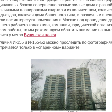
динаковых блоков совершенно разные жилые дома с разной
азличными планировками квартир и их количеством, количе
одъездов, включая дома башенного типа, и различным вне
сли вас интересуют помещения в Москве под проведение д
ашего рабочего коллектива, компании, юридической организ
орм работы, то мы рекомендуем обратить внимание на выг
фиса у метро
Бунинская аллея
.
тличия И-155 и И-155-Б2 можно проследить по фотография
стречается только в «спаренном» варианте: