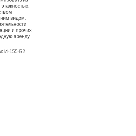
 этажностью,
ством
шним видом.
еятельности
ации и прочих
одную аренду
м: И-155-Б2