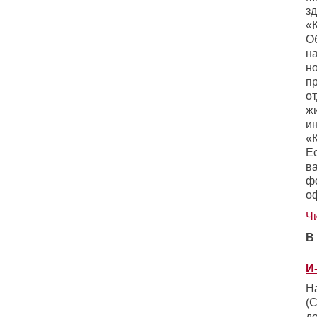
з
«
О
н
н
п
о
жи
и
«
Е
в
ф
о
Ч
В
И
Н
(С
д