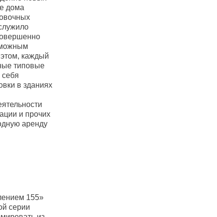
ые дома
новочных
служило
 совершенно
зможным
 этом, каждый
ные типовые
 себя
овки в зданиях
еятельности
ации и прочих
одную аренду
лением 155»
ой серии
рмировать из