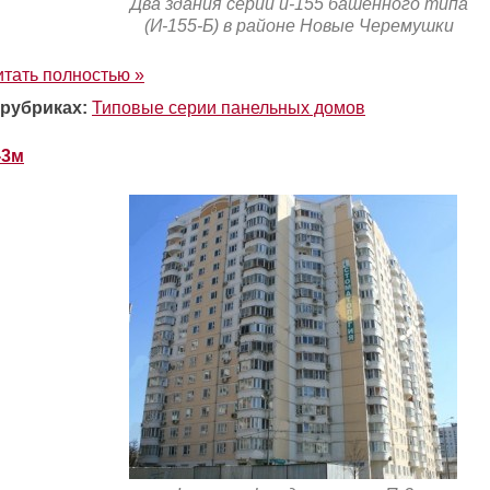
Два здания серии и-155 башенного типа
(И-155-Б) в районе Новые Черемушки
итать полностью »
 рубриках:
Типовые серии панельных домов
-3м