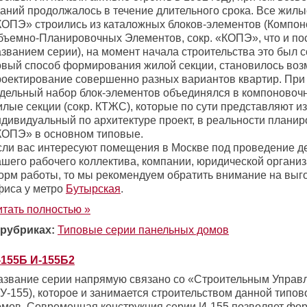
даний продолжалось в течение длительного срока. Все жил
КОПЭ» строились из каталожных блоков-элементов (Компо
бъемно-Планировочных Элементов, сокр. «КОПЭ», что и по
азванием серии), на момент начала строительства это был
овый способ формирования жилой секции, становилось во
роектирование совершенно разных вариантов квартир. При
тдельный набор блок-элементов объединялся в компоновоч
лые секции (сокр. КТЖС), которые по сути представляют из
ндивидуальный по архитектуре проект, в реальности планир
КОПЭ» в основном типовые.
сли вас интересуют помещения в Москве под проведение д
ашего рабочего коллектива, компании, юридической организ
орм работы, то мы рекомендуем обратить внимание на выг
фиса у метро
Бутырская
.
итать полностью »
 рубриках:
Типовые серии панельных домов
-155Б И-155Б2
азвание серии напрямую связано со «Строительным Управ
У-155), которое и занимается строительством данной типов
омов. Современная конструкция серии И-155 позволяет фо