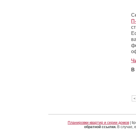
С
П
с
Е
в
ф
о
Ч
В
<
Планировки квартир и серии домов
| t
обратной ссылки.
В случае, 