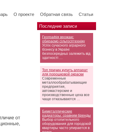
варь
О проекте
Обратная связь
Статьи
Последние записи
Географія врожаю:
обираємо сільгосптехніку
Успіх сучасного аграрного
бізнесу в Україні
безпосередньо залежить від
здатності …
Топ причин купить аппарат
для порошковой окраски
Современные
металлообрабатывающие
предприятия,
автомастерские и
производственные цеха все
чаще отказываются …
Биметаллические
радиаторы: сравним бренды
отличие от
Выбор отопительного
кционные,
оборудования для городской
квартиры часто упирается в