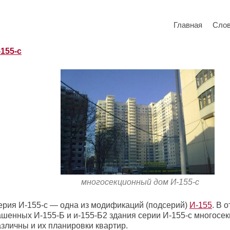
Главная
Сло
-155-с
многосекционный дом И-155-с
ерия И-155-с — одна из модификаций (подсерий)
И-155
. В 
ашенных И-155-Б и и-155-Б2 здания серии И-155-с многосе
азличны и их планировки квартир.