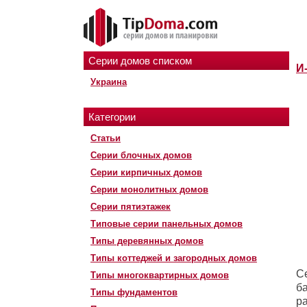
Серии домов списком
И
Украина
Категории
Статьи
Серии блочных домов
Серии кирпичных домов
Серии монолитных домов
Серии пятиэтажек
Типовые серии панельных домов
Типы деревянных домов
Типы коттеджей и загородных домов
С
Типы многоквартирных домов
б
Типы фундаментов
р