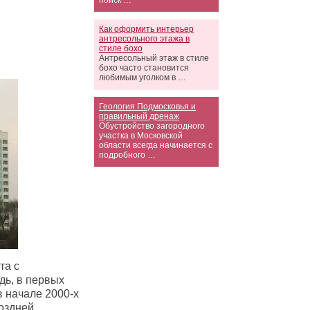
поиск …
Как оформить интерьер
антресольного этажа в
стиле бохо
Антресольный этаж в стиле
бохо часто становится
любимым уголком в …
Геология Подмосковья и
правильный дренаж
Обустройство загородного
участка в Московской
области всегда начинается с
подробного …
та с
дь, в первых
в начале 2000-х
оздней