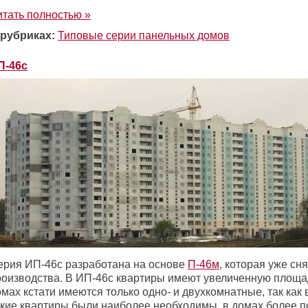
итать полностью »
 рубриках:
Типовые серии панельных домов
П-46с
ерия ИП-46с разработана на основе
П-46м
, которая уже сня
роизводства. В ИП-46с квартиры имеют увеличенную площа
мах кстати имеются только одно- и двухкомнатные, так как 
акие квартиры были наиболее необходимы, в домах более п