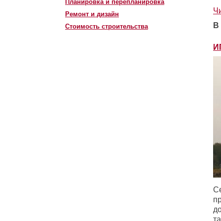
Планировка и перепланировка
Ч
Ремонт и дизайн
В
Стоимость строительства
И
С
п
до
т