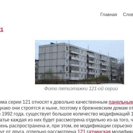
Главная
Сло
21
Фото пятиэтажки 121-ой серии
ома серии 121 относят к довольно качественным
панельным
днако они строятся и ныне, поэтому к брежневским домам о
о 1992 года. существует большое количество модификаций 1
атье каждая из них будет рассмотрена отдельно из-за того, 
чень распространена и, при этом, ее модификации серьезно
уг от друга, отдельно рассмотрена
121 гатчинская
модифика