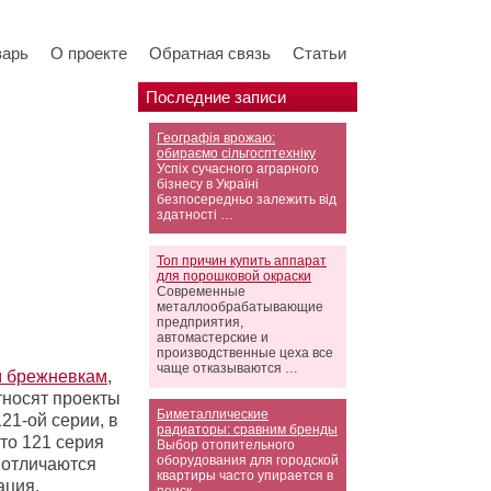
варь
О проекте
Обратная связь
Статьи
Последние записи
Географія врожаю:
обираємо сільгосптехніку
Успіх сучасного аграрного
бізнесу в Україні
безпосередньо залежить від
здатності …
Топ причин купить аппарат
для порошковой окраски
Современные
металлообрабатывающие
предприятия,
автомастерские и
производственные цеха все
чаще отказываются …
 брежневкам
,
тносят проекты
Биметаллические
21-ой серии, в
радиаторы: сравним бренды
что 121 серия
Выбор отопительного
оборудования для городской
 отличаются
квартиры часто упирается в
ция.