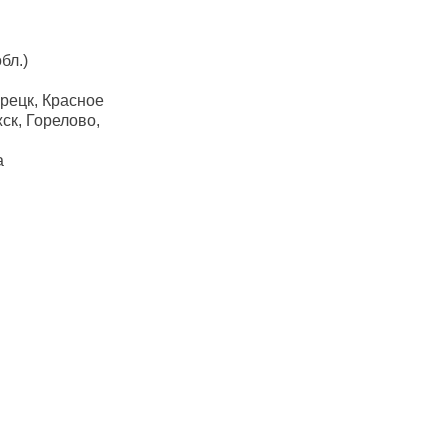
бл.)
рецк, Красное
ск, Горелово,
а