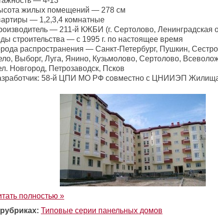
тажность — 4-13
ысота жилых помещений — 278 см
вартиры — 1,2,3,4 комнатные
роизводитель — 211-й КЖБИ (г. Сертолово, Ленинградская о
оды строительства — с 1995 г. по настоящее время
орода распространения — Санкт-Петербург, Пушкин, Сестро
ло, Выборг, Луга, Янино, Кузьмолово, Сертолово, Всеволож
л. Новгород, Петрозаводск, Псков
азработчик: 58-й ЦПИ МО РФ совместно с ЦНИИЭП Жилищ
итать полностью »
 рубриках:
Типовые серии панельных домов