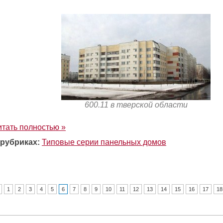
600.11 в тверской области
итать полностью »
 рубриках:
Типовые серии панельных домов
1
2
3
4
5
6
7
8
9
10
11
12
13
14
15
16
17
18