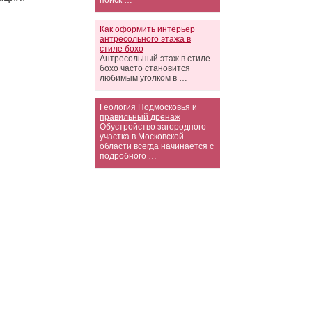
поиск …
Как оформить интерьер
антресольного этажа в
стиле бохо
Антресольный этаж в стиле
бохо часто становится
любимым уголком в …
Геология Подмосковья и
правильный дренаж
Обустройство загородного
участка в Московской
области всегда начинается с
подробного …