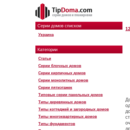
Серии домов списком
1
Украина
Категории
Статьи
Серии блочных домов
Серии кирпичных домов
Серии монолитных домов
Серии пятиэтажек
Типовые серии панельных домов
Д
Типы деревянных домов
о
Типы коттеджей и загородных домов
д
Типы многоквартирных домов
ст
о
Типы фундаментов
др