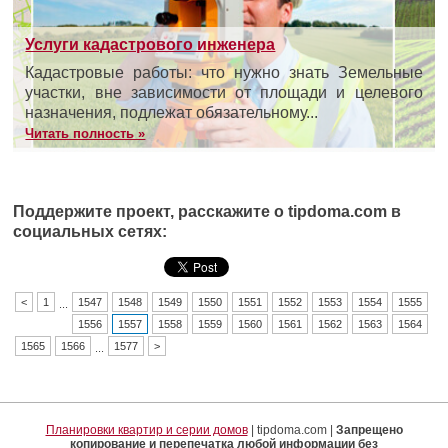
Услуги кадастрового инженера
Кадастровые работы: что нужно знать Земельные
участки, вне зависимости от площади и целевого
назначения, подлежат обязательному...
Читать полность »
Поддержите проект, расскажите о tipdoma.com в
социальных сетях:
<
1
1547
1548
1549
1550
1551
1552
1553
1554
1555
...
1556
1557
1558
1559
1560
1561
1562
1563
1564
1565
1566
1577
>
...
Планировки квартир и серии домов
| tipdoma.com |
Запрещено
копирование и перепечатка любой информации без