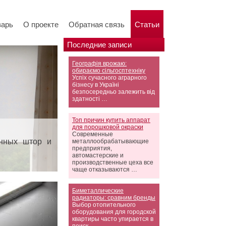
варь
О проекте
Обратная связь
Статьи
Последние записи
Географія врожаю:
обираємо сільгосптехніку
Успіх сучасного аграрного
бізнесу в Україні
безпосередньо залежить від
здатності …
Топ причин купить аппарат
для порошковой окраски
Современные
онных штор и
металлообрабатывающие
предприятия,
автомастерские и
производственные цеха все
чаще отказываются …
Биметаллические
радиаторы: сравним бренды
Выбор отопительного
оборудования для городской
квартиры часто упирается в