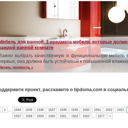
Мебель для ванной. 3 предмета мебели, которые долж
каждой ванной комнате
Важно выбрать качественную и функциональную мебель в
первых, она должна быть устойчивой к повышенной влажнос
Читать полность »
оддержите проект, расскажите о tipdoma.com в социаль
1
1544
1545
1546
1547
1548
1549
1550
1551
1552
1553
...
1557
1558
1559
1560
1561
1562
1563
1577
>
...