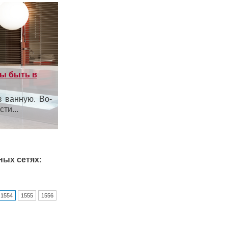
ны быть в
 ванную. Во-
ти...
ных сетях:
1554
1555
1556