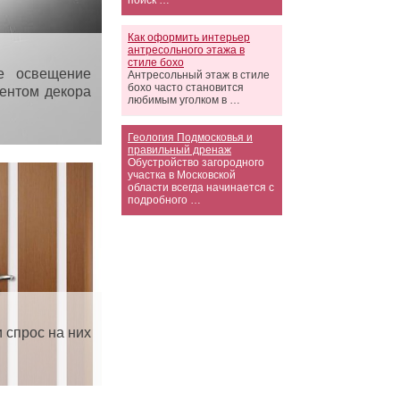
поиск …
Как оформить интерьер
антресольного этажа в
стиле бохо
е освещение
Антресольный этаж в стиле
бохо часто становится
ентом декора
любимым уголком в …
Геология Подмосковья и
правильный дренаж
Обустройство загородного
участка в Московской
области всегда начинается с
подробного …
 спрос на них