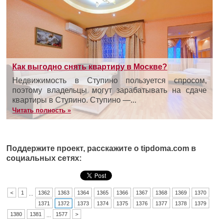
Как выгодно снять квартиру в Москве?
Недвижимость в Ступино пользуется спросом,
поэтому владельцы могут зарабатывать на сдаче
квартиры в Ступино. Ступино —...
Читать полность »
Поддержите проект, расскажите о tipdoma.com в
социальных сетях:
<
1
1362
1363
1364
1365
1366
1367
1368
1369
1370
...
1371
1372
1373
1374
1375
1376
1377
1378
1379
1380
1381
1577
>
...