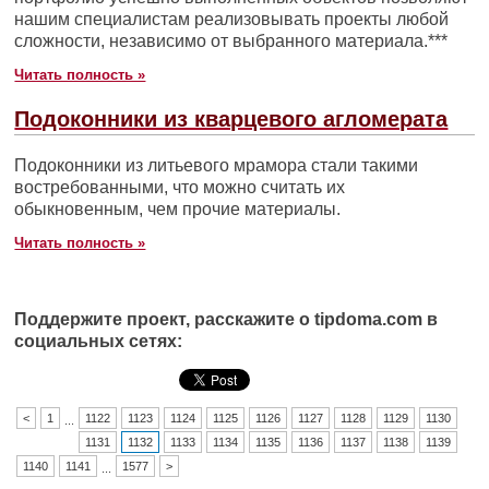
нашим специалистам реализовывать проекты любой
сложности, независимо от выбранного материала.***
Читать полность »
Подоконники из кварцевого агломерата
Подоконники из литьевого мрамора стали такими
востребованными, что можно считать их
обыкновенным, чем прочие материалы.
Читать полность »
Поддержите проект, расскажите о tipdoma.com в
социальных сетях:
<
1
1122
1123
1124
1125
1126
1127
1128
1129
1130
...
1131
1132
1133
1134
1135
1136
1137
1138
1139
1140
1141
1577
>
...