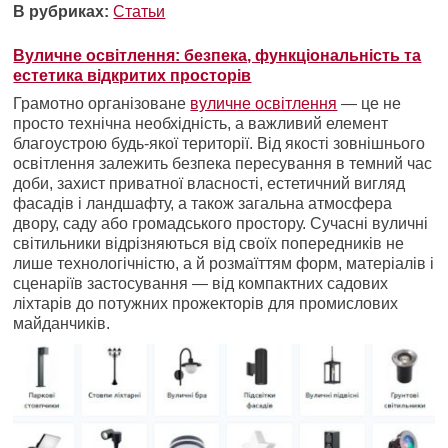
В рубриках:
Статьи
Вуличне освітлення: безпека, функціональність та
естетика відкритих просторів
Грамотно організоване
вуличне освітлення
— це не
просто технічна необхідність, а важливий елемент
благоустрою будь-якої території. Від якості зовнішнього
освітлення залежить безпека пересування в темний час
доби, захист приватної власності, естетичний вигляд
фасадів і ландшафту, а також загальна атмосфера
двору, саду або громадського простору. Сучасні вуличні
світильники відрізняються від своїх попередників не
лише технологічністю, а й розмаїттям форм, матеріалів і
сценаріїв застосування — від компактних садових
ліхтарів до потужних прожекторів для промислових
майданчиків.