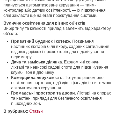
планується автоматизоване керування — тайм-
контролер або датчик освітленості, — їх підключення
слід закласти ще на етапі проєктування системи.
Вуличне освітлення для різних об’єктів
Вибір типу та кількості приладів залежить від характеру
об’єкта:
Приватний будинок і котедж.
Поєднання
настінних ліхтарів біля входу, садових світильників
вздовж доріжок і прожекторів для підсвічування
периметру.
Дача та заміська ділянка.
Економічні сонячні
ліхтарі та невисокі садові споти для підсвічування
клумб і зон відпочинку.
Комерційна нерухомість.
Потужне рівномірне
освітлення парковок, під’їздів і фасадів із системою
автоматичного керування.
Громадські простори та двори.
Ліхтарі на опорах
та настінні прилади для безпечного освітлення
пішохідних зон.
В рубриках:
Статьи