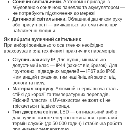
Сонячні світильники.
Автономні прилади із
вбудованою сонячною панеллю та акумулятором —
не потребують підключення до мережі.
Датчикові світильники.
Обладнані датчиком руху
або присутності — вмикаються автоматично при
наближенні людини.
Як вибрати вуличний світильник
При виборі зовнішнього освітлення необхідно
враховувати ряд технічних і практичних параметрів:
Ступінь захисту IP.
Для вулиці мінімально
допустимий клас — IP44 (захист від бризок). Для
ґрунтових і підводних моделей — IP67 або IP68.
Чим вищий показник, тим надійніший захист від
вологи та пилу.
Матеріал корпусу.
Алюміній і нержавіюча сталь
стійкі до корозії та температурних перепадів.
Якісний пластик із UV-захистом не жовтіє і не
тріскається під дією сонця.
Тип джерела світла.
LED — оптимальний вибір
для вулиці: низьке енергоспоживання, тривалий
термін служби (до 50 000 годин) і стабільна робота
при низьких температурах.