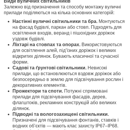
Види вуличних світильників
Залежно від призначення та способу монтажу вуличні
прилади поділяються на кілька основних категорій:
Настінні вуличні світильники та бра.
Монтуються
на фасад будівлі, паркан або стовп. Підходять для
освітлення входів, веранд і пішохідних доріжок
уздовж будівлі.
Ліхтарі на стовпах та опорах.
Використовуються
для освітлення алей, під’їзних доріжок і великих
відкритих ділянок. Бувають класичної та сучасної
форми.
Садові та ґрунтові світильники.
Невисокі
прилади, що встановлюються вздовж доріжок або
безпосередньо в землю для підсвічування рослин і
декоративних елементів.
Прожектори та споти.
Потужні спрямовані
прилади для підсвічування фасадів, дерев,
флагштоків, рекламних конструкцій або великих
ділянок.
Підводні та вологозахищені світильники.
Призначені для підсвічування фонтанів, ставків і
водних об’єктів — мають клас захисту IP67–IP68.