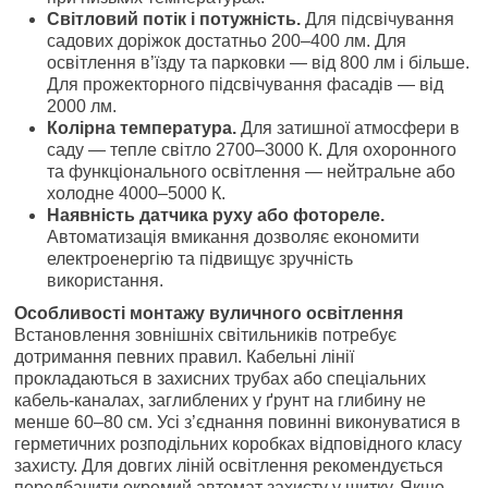
Світловий потік і потужність.
Для підсвічування
садових доріжок достатньо 200–400 лм. Для
освітлення в’їзду та парковки — від 800 лм і більше.
Для прожекторного підсвічування фасадів — від
2000 лм.
Колірна температура.
Для затишної атмосфери в
саду — тепле світло 2700–3000 К. Для охоронного
та функціонального освітлення — нейтральне або
холодне 4000–5000 К.
Наявність датчика руху або фотореле.
Автоматизація вмикання дозволяє економити
електроенергію та підвищує зручність
використання.
Особливості монтажу вуличного освітлення
Встановлення зовнішніх світильників потребує
дотримання певних правил. Кабельні лінії
прокладаються в захисних трубах або спеціальних
кабель-каналах, заглиблених у ґрунт на глибину не
менше 60–80 см. Усі з’єднання повинні виконуватися в
герметичних розподільних коробках відповідного класу
захисту. Для довгих ліній освітлення рекомендується
передбачити окремий автомат захисту у щитку. Якщо