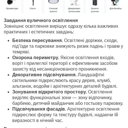
Завдання вуличного освітлення
Зовнішнє освітлення вирішує одразу кілька важливих
практичних і естетичних завдань:
Безпека пересування.
Освітлені доріжки, сходи,
під’їзди та парковки знижують ризик падінь і травм у
темряві.
Охорона периметру.
Якісне освітлення входів,
воріт і прилеглої території є ефективним засобом
захисту від несанкціонованого проникнення.
Декоративне підсвічування.
Ландшафтні
світильники підкреслюють красу дерев, клумб,
альтанок, водойм і архітектурних деталей будівлі.
Зонування відкритого простору.
Освітлення
виділяє функціональні зони — зону відпочинку,
барбекю, дитячий майданчик або гостьову парковку.
Підсвічування фасадів.
Архітектурне освітлення
підкреслює форму та текстуру будівлі, надаючи їй
виразності в нічний час.