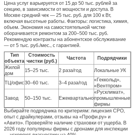
Цена услуг варьируется от 15 до 50 тыс. рублей за
секцию, в зависимости от мощности и доступа. В
Москве средний чек — 25 тыс. руб. для 100 к Вт,
включая высотные работы. Факторы: логистика, химия,
объем. Экономия на самостоятельной чистке
оборачивается ремонтом за 200–500 тыс. руб.
Рекомендую контракты на абонентское обслуживание
— от 5 тыс. руб./мес., с гарантией.
Тип
Стоимость
Частота
Подрядчики
объекта
чистки (руб.)
Жилой
15–25 тыс.
2 раза/год
Локальные УК
дом
«Геккольд»,
ТЦ/офис
30–60 тыс.
3–4 раза/год
«Вентпром»
«Русклимат»,
Завод
50–150 тыс.
Ежеквартально
промышленные
фирмы
Выбирайте подрядчика по критериям: лицензия СРО,
опыт с драйкулерами, отзывы на «Профи.ру» и
«Авито». Проверяйте наличие страховки от ущерба. В
2026 году популярны фирмы с дронами для инспекции
— ускоряют диагностику на 40%.