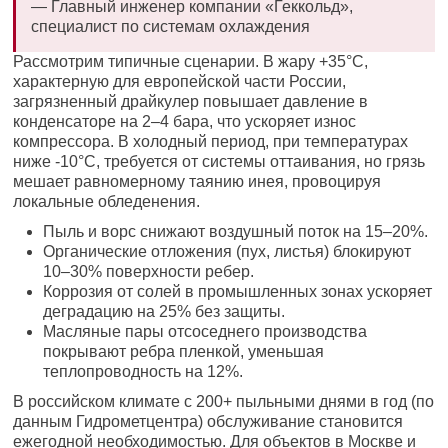
— Главный инженер компании «Геккольд»,
специалист по системам охлаждения
Рассмотрим типичные сценарии. В жару +35°C,
характерную для европейской части России,
загрязненный драйкулер повышает давление в
конденсаторе на 2–4 бара, что ускоряет износ
компрессора. В холодный период, при температурах
ниже -10°C, требуется от системы оттаивания, но грязь
мешает равномерному таянию инея, провоцируя
локальные обледенения.
Пыль и ворс снижают воздушный поток на 15–20%.
Органические отложения (пух, листья) блокируют
10–30% поверхности ребер.
Коррозия от солей в промышленных зонах ускоряет
деградацию на 25% без защиты.
Масляные пары отсоседнего производства
покрывают ребра пленкой, уменьшая
теплопроводность на 12%.
В российском климате с 200+ пыльными днями в год (по
данным Гидрометцентра) обслуживание становится
ежегодной необходимостью. Для объектов в Москве и