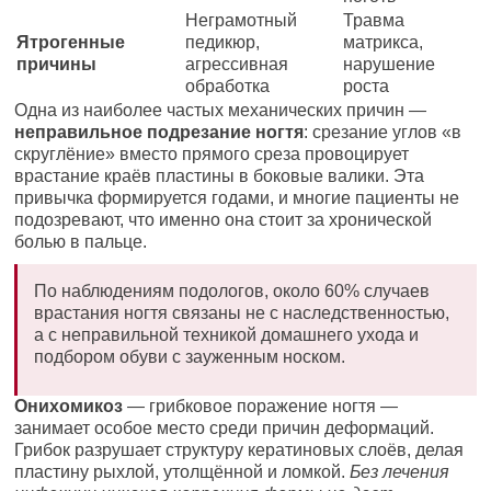
Неграмотный
Травма
Ятрогенные
педикюр,
матрикса,
причины
агрессивная
нарушение
обработка
роста
Одна из наиболее частых механических причин —
неправильное подрезание ногтя
: срезание углов «в
скруглёние» вместо прямого среза провоцирует
врастание краёв пластины в боковые валики. Эта
привычка формируется годами, и многие пациенты не
подозревают, что именно она стоит за хронической
болью в пальце.
По наблюдениям подологов, около 60% случаев
врастания ногтя связаны не с наследственностью,
а с неправильной техникой домашнего ухода и
подбором обуви с зауженным носком.
Онихомикоз
— грибковое поражение ногтя —
занимает особое место среди причин деформаций.
Грибок разрушает структуру кератиновых слоёв, делая
пластину рыхлой, утолщённой и ломкой.
Без лечения