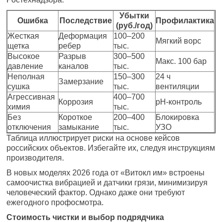
Убытки
Ошибка
Последствие
Профилактика
(руб./год)
Жесткая
Деформация
100–200
Мягкий ворс
щетка
ребер
тыс.
Высокое
Разрыв
300–500
Макс. 100 бар
давление
каналов
тыс.
Неполная
150–300
24 ч
Замерзание
сушка
тыс.
вентиляции
Агрессивная
400–700
Коррозия
pH-контроль
химия
тыс.
Без
Короткое
200–400
Блокировка
отключения
замыкание
тыс.
УЗО
Таблица иллюстрирует риски на основе кейсов
российских объектов. Избегайте их, следуя инструкциям
производителя.
В новых моделях 2026 года от «Витокл им» встроены
самоочистка вибрацией и датчики грязи, минимизируя
человеческий фактор. Однако даже они требуют
ежегодного профосмотра.
Стоимость чистки и выбор подрядчика