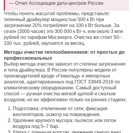
— Отчет Ассоциации дата-центров России
Чтобы понять масштаб проблемы, представьте:
типичный драйкулер мощностью 500 к Вт при
загрязнении 20% потребляет на 100 к Вт больше. За
сезон (3000 часов) это 300 000 к Вт·ч, или около 3 млн
рублей по тарифам Мосэнерго. Очистка же стоит 50–
100 тыс. рублей, окупается за месяц.
Методы очистки теплообменников: от простых до
профессиональных
Выбор метода очистки зависит от степени загрязнения
и типа драйкулера. В России популярны модели от
производителей вроде «Геккольд» и импортных
аналогов, адаптированных под ГОСТ 33848-2016 по
климатическому оборудованию. Самый доступный
способ — ручная очистка мягкой щеткой и сжатым
воздухом, но он эффективен только на ранних стадиях.
Подготовка: отключение от сети, фиксация
вентиляторов, осмотр на повреждения.
Удаление крупного мусора: пылесос или поток
воздуха под 5–7 бар.
Щетка с длинным ворсом: движение сверху вниз,