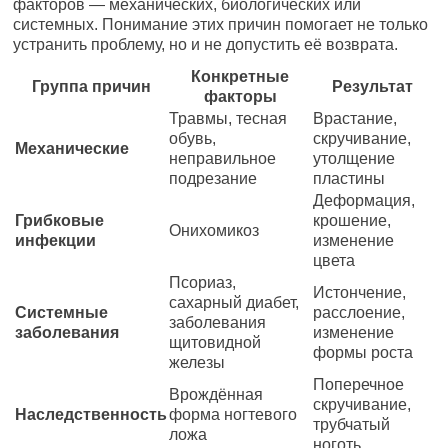
факторов — механических, биологических или
системных. Понимание этих причин помогает не только
устранить проблему, но и не допустить её возврата.
Конкретные
Группа причин
Результат
факторы
Травмы, тесная
Врастание,
обувь,
скручивание,
Механические
неправильное
утолщение
подрезание
пластины
Деформация,
Грибковые
крошение,
Онихомикоз
инфекции
изменение
цвета
Псориаз,
Истончение,
сахарный диабет,
Системные
расслоение,
заболевания
заболевания
изменение
щитовидной
формы роста
железы
Поперечное
Врождённая
скручивание,
Наследственность
форма ногтевого
трубчатый
ложа
ноготь