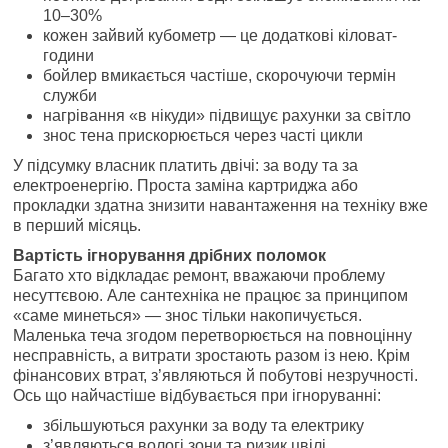
10–30%
кожен зайвий кубометр — це додаткові кіловат-
години
бойлер вмикається частіше, скорочуючи термін
служби
нагрівання «в нікуди» підвищує рахунки за світло
знос тена прискорюється через часті цикли
У підсумку власник платить двічі: за воду та за
електроенергію. Проста заміна картриджа або
прокладки здатна знизити навантаження на техніку вже
в перший місяць.
Вартість ігнорування дрібних поломок
Багато хто відкладає ремонт, вважаючи проблему
несуттєвою. Але сантехніка не працює за принципом
«саме минеться» — знос тільки накопичується.
Маленька теча згодом перетворюється на повноцінну
несправність, а витрати зростають разом із нею. Крім
фінансових втрат, з’являються й побутові незручності.
Ось що найчастіше відбувається при ігноруванні:
збільшуються рахунки за воду та електрику
з’являються вологі зони та ризик цвілі