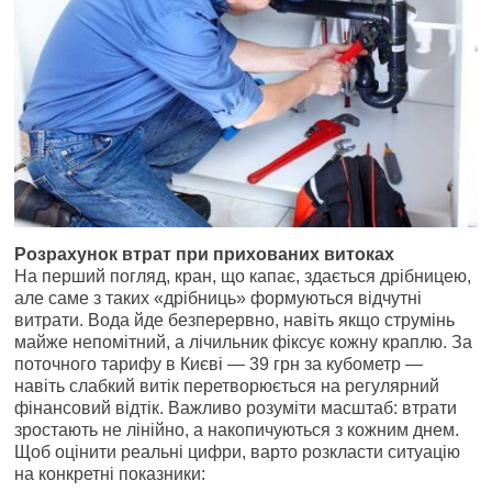
Розрахунок втрат при прихованих витоках
На перший погляд, кран, що капає, здається дрібницею,
але саме з таких «дрібниць» формуються відчутні
витрати. Вода йде безперервно, навіть якщо струмінь
майже непомітний, а лічильник фіксує кожну краплю. За
поточного тарифу в Києві — 39 грн за кубометр —
навіть слабкий витік перетворюється на регулярний
фінансовий відтік. Важливо розуміти масштаб: втрати
зростають не лінійно, а накопичуються з кожним днем.
Щоб оцінити реальні цифри, варто розкласти ситуацію
на конкретні показники: