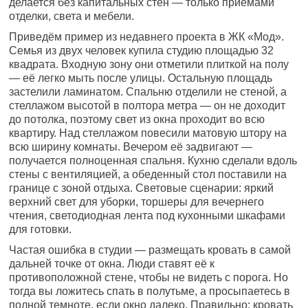
делается без капитальных стен — только приёмами
отделки, света и мебели.
Приведём пример из недавнего проекта в ЖК «Мод».
Семья из двух человек купила студию площадью 32
квадрата. Входную зону они отметили плиткой на полу
— её легко мыть после улицы. Остальную площадь
застелили ламинатом. Спальню отделили не стеной, а
стеллажом высотой в полтора метра — он не доходит
до потолка, поэтому свет из окна проходит во всю
квартиру. Над стеллажом повесили матовую штору на
всю ширину комнаты. Вечером её задвигают —
получается полноценная спальня. Кухню сделали вдоль
стены с вентиляцией, а обеденный стол поставили на
границе с зоной отдыха. Световые сценарии: яркий
верхний свет для уборки, торшеры для вечернего
чтения, светодиодная лента под кухонными шкафами
для готовки.
Частая ошибка в студии — размещать кровать в самой
дальней точке от окна. Люди ставят её к
противоположной стене, чтобы не видеть с порога. Но
тогда вы ложитесь спать в полутьме, а просыпаетесь в
полной темноте, если окно далеко. Правильно: кровать