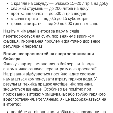
1 крапля на секунду — близько 15–20 літрів на добу
слабкий струмінь — до 200 літрів на добу
протікання бачка — до 500 літрів щодня
місячні втрати — від 0,5 до 15 кубометрів
грошові витрати — від 20 до 600 грн на місяць
Навіть мінімальні витоки за пару місяців
перетворюються на суму, порівнянну з викликом
фахівця. Ігнорування проблеми фактично дорівнює
регулярній переплаті.
Вплив несправностей на енергоспоживання
бойлера
Якщо у квартирі встановлено бойлер, витік води
автоматично означає перевитрату електроенергії.
Нагрівання відбувається постійно, адже система
намагається компенсувати втрату гарячої води. У
результаті техніка працює частіше, ніж повинна, і
зношується швидше. Особливо це помітно при
прихованих витоках у змішувачах або трубах гарячого
водопостачання. Розглянемо, як це відображається на
витратах:
постійне догрівання води збільшує споживання на