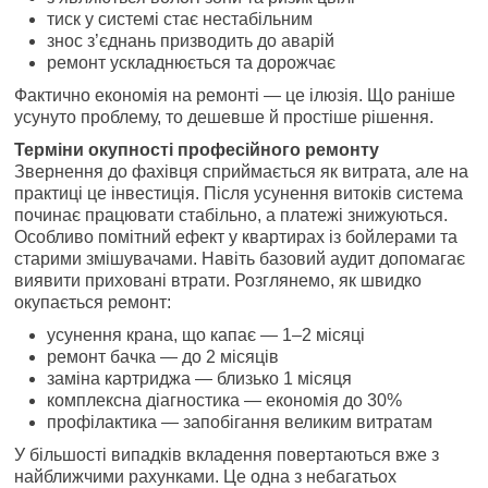
тиск у системі стає нестабільним
знос з’єднань призводить до аварій
ремонт ускладнюється та дорожчає
Фактично економія на ремонті — це ілюзія. Що раніше
усунуто проблему, то дешевше й простіше рішення.
Терміни окупності професійного ремонту
Звернення до фахівця сприймається як витрата, але на
практиці це інвестиція. Після усунення витоків система
починає працювати стабільно, а платежі знижуються.
Особливо помітний ефект у квартирах із бойлерами та
старими змішувачами. Навіть базовий аудит допомагає
виявити приховані втрати. Розглянемо, як швидко
окупається ремонт:
усунення крана, що капає — 1–2 місяці
ремонт бачка — до 2 місяців
заміна картриджа — близько 1 місяця
комплексна діагностика — економія до 30%
профілактика — запобігання великим витратам
У більшості випадків вкладення повертаються вже з
найближчими рахунками. Це одна з небагатьох