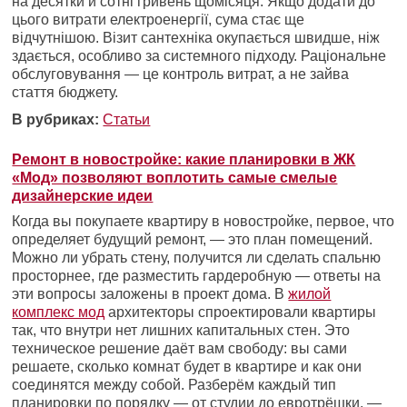
на десятки й сотні гривень щомісяця. Якщо додати до
цього витрати електроенергії, сума стає ще
відчутнішою. Візит сантехніка окупається швидше, ніж
здається, особливо за системного підходу. Раціональне
обслуговування — це контроль витрат, а не зайва
стаття бюджету.
В рубриках:
Статьи
Ремонт в новостройке: какие планировки в ЖК
«Мод» позволяют воплотить самые смелые
дизайнерские идеи
Когда вы покупаете квартиру в новостройке, первое, что
определяет будущий ремонт, — это план помещений.
Можно ли убрать стену, получится ли сделать спальню
просторнее, где разместить гардеробную — ответы на
эти вопросы заложены в проект дома. В
жилой
комплекс мод
архитекторы спроектировали квартиры
так, что внутри нет лишних капитальных стен. Это
техническое решение даёт вам свободу: вы сами
решаете, сколько комнат будет в квартире и как они
соединятся между собой. Разберём каждый тип
планировки по порядку — от студии до евротрёшки, —