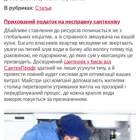
В рубриках:
Статьи
Прихований податок на несправну сантехніку
Дбайливе ставлення до ресурсів починається не з
глобальних ініціатив, а зі справного змішувача на вашій
кухні. Багато власників квартир місяцями не звертають
уваги на легкий шум води в бачку або вологу пляму під
раковиною, не підозрюючи, до яких сум у квитанціях це
призводить. Досвідчений
сантехнік у Києві від
СантехПрофі
здатний не лише усунути течу, а й
провести повний аудит системи для оптимізації ваших
витрат. Майстри цієї компанії допомагають жителям
столиці перетворити утримання житла на прозорий і
передбачуваний процес, де кожна крапля води
використовується за призначенням.