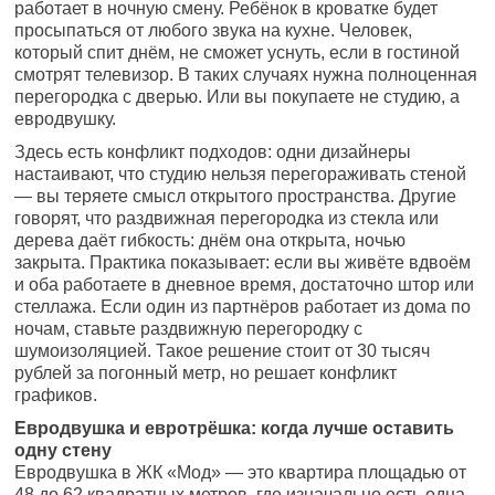
работает в ночную смену. Ребёнок в кроватке будет
просыпаться от любого звука на кухне. Человек,
который спит днём, не сможет уснуть, если в гостиной
смотрят телевизор. В таких случаях нужна полноценная
перегородка с дверью. Или вы покупаете не студию, а
евродвушку.
Здесь есть конфликт подходов: одни дизайнеры
настаивают, что студию нельзя перегораживать стеной
— вы теряете смысл открытого пространства. Другие
говорят, что раздвижная перегородка из стекла или
дерева даёт гибкость: днём она открыта, ночью
закрыта. Практика показывает: если вы живёте вдвоём
и оба работаете в дневное время, достаточно штор или
стеллажа. Если один из партнёров работает из дома по
ночам, ставьте раздвижную перегородку с
шумоизоляцией. Такое решение стоит от 30 тысяч
рублей за погонный метр, но решает конфликт
графиков.
Евродвушка и евротрёшка: когда лучше оставить
одну стену
Евродвушка в ЖК «Мод» — это квартира площадью от
48 до 62 квадратных метров, где изначально есть одна