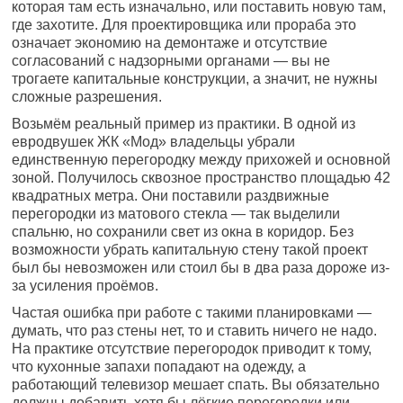
которая там есть изначально, или поставить новую там,
где захотите. Для проектировщика или прораба это
означает экономию на демонтаже и отсутствие
согласований с надзорными органами — вы не
трогаете капитальные конструкции, а значит, не нужны
сложные разрешения.
Возьмём реальный пример из практики. В одной из
евродвушек ЖК «Мод» владельцы убрали
единственную перегородку между прихожей и основной
зоной. Получилось сквозное пространство площадью 42
квадратных метра. Они поставили раздвижные
перегородки из матового стекла — так выделили
спальню, но сохранили свет из окна в коридор. Без
возможности убрать капитальную стену такой проект
был бы невозможен или стоил бы в два раза дороже из-
за усиления проёмов.
Частая ошибка при работе с такими планировками —
думать, что раз стены нет, то и ставить ничего не надо.
На практике отсутствие перегородок приводит к тому,
что кухонные запахи попадают на одежду, а
работающий телевизор мешает спать. Вы обязательно
должны добавить хотя бы лёгкие перегородки или