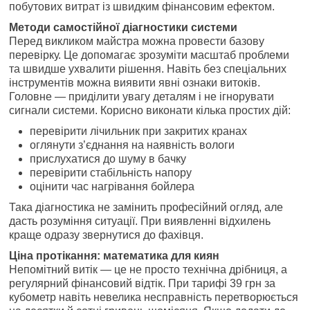
побутових витрат із швидким фінансовим ефектом.
Методи самостійної діагностики системи
Перед викликом майстра можна провести базову
перевірку. Це допомагає зрозуміти масштаб проблеми
та швидше ухвалити рішення. Навіть без спеціальних
інструментів можна виявити явні ознаки витоків.
Головне — приділити увагу деталям і не ігнорувати
сигнали системи. Корисно виконати кілька простих дій:
перевірити лічильник при закритих кранах
оглянути з’єднання на наявність вологи
прислухатися до шуму в бачку
перевірити стабільність напору
оцінити час нагрівання бойлера
Така діагностика не замінить професійний огляд, але
дасть розуміння ситуації. При виявленні відхилень
краще одразу звернутися до фахівця.
Ціна протікання: математика для киян
Непомітний витік — це не просто технічна дрібниця, а
регулярний фінансовий відтік. При тарифі 39 грн за
кубометр навіть невелика несправність перетворюється