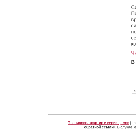
С
П
в
си
по
с
кв
Ч
В
<
Планировки квартир и серии домов
| t
обратной ссылки.
В случае, 