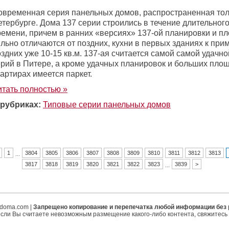
овременная серия панельных домов, распространенная толь
етербурге. Дома 137 серии строились в течение длительног
ремени, причем в ранних «версиях» 137-ой планировки и п
льно отличаются от поздних, кухни в первых зданиях к приме
здних уже 10-15 кв.м. 137-ая считается самой самой удачн
ерий в Питере, а кроме удачных планировок и больших пло
артирах имеется паркет.
итать полностью »
 рубриках:
Типовые серии панельных домов
1
3804
3805
3806
3807
3808
3809
3810
3811
3812
3813
...
3817
3818
3819
3820
3821
3822
3823
3839
>
...
ipdoma.com |
Запрещено копирование и перепечатка любой информации без
если Вы считаете невозможным размещение какого-либо контента, свяжитесь