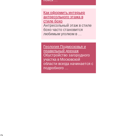
поиск …
Как оформить интерьер
антресольного этажа в
стиле бохо
Антресольный этаж в стиле
бохо часто становится
любимым уголком в …
Геология Подмосковья и
правильный дренаж
Обустройство загородного
участка в Московской
области всегда начинается с
подробного …
из