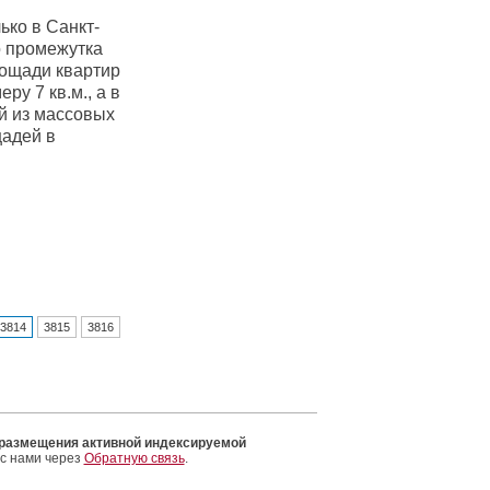
ко в Санкт-
о промежутка
лощади квартир
ру 7 кв.м., а в
ой из массовых
щадей в
3814
3815
3816
 размещения активной индексируемой
 с нами через
Обратную связь
.