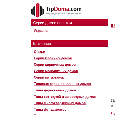
Серии домов списком
II
Украина
Категории
Статьи
Серии блочных домов
Серии кирпичных домов
Серии монолитных домов
Серии пятиэтажек
Типовые серии панельных домов
Типы деревянных домов
Типы коттеджей и загородных домов
О
Типы многоквартирных домов
ил
Типы фундаментов
Ч