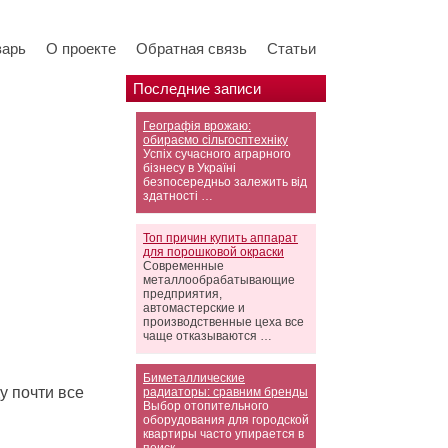
варь
О проекте
Обратная связь
Статьи
Последние записи
Географія врожаю:
обираємо сільгосптехніку
Успіх сучасного аграрного
бізнесу в Україні
безпосередньо залежить від
здатності …
Топ причин купить аппарат
для порошковой окраски
Современные
металлообрабатывающие
предприятия,
автомастерские и
производственные цеха все
чаще отказываются …
Биметаллические
у почти все
радиаторы: сравним бренды
Выбор отопительного
оборудования для городской
квартиры часто упирается в