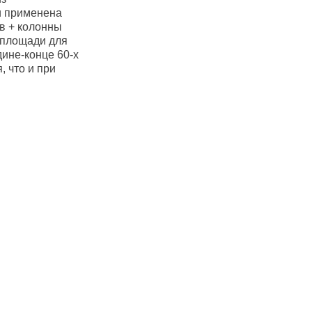
и применена
ов + колонны
ы площади для
дине-конце 60-х
, что и при