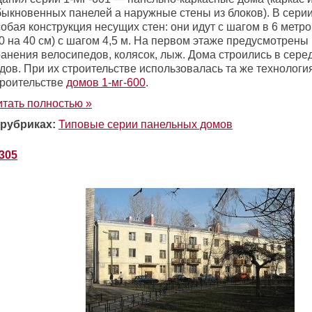
быкновенных панелей а наружные стены из блоков). В сери
обая конструкция несущих стен: они идут с шагом в 6 метр
40 на 40 см) с шагом 4,5 м. На первом этаже предусмотрен
ранения велосипедов, колясок, лыж. Дома строились в сере
дов. При их строительстве использовалась та же технология
троительстве
домов 1-мг-600
.
итать полностью »
 рубриках:
Типовые серии панельных домов
-305