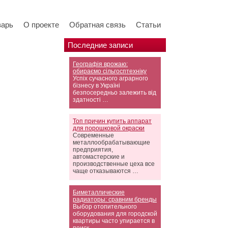
варь
О проекте
Обратная связь
Статьи
Последние записи
Географія врожаю:
обираємо сільгосптехніку
Успіх сучасного аграрного
бізнесу в Україні
безпосередньо залежить від
здатності …
Топ причин купить аппарат
для порошковой окраски
Современные
металлообрабатывающие
предприятия,
автомастерские и
производственные цеха все
чаще отказываются …
Биметаллические
радиаторы: сравним бренды
Выбор отопительного
оборудования для городской
квартиры часто упирается в