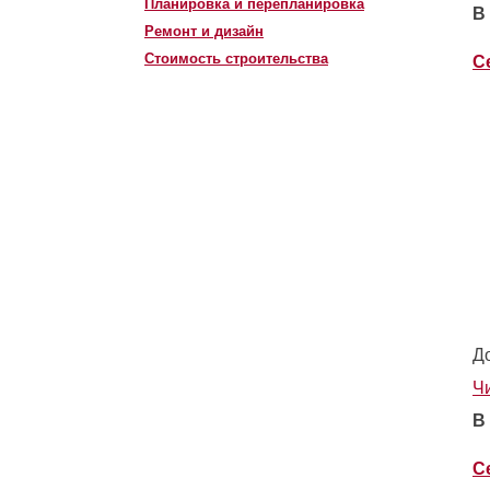
Планировка и перепланировка
В
Ремонт и дизайн
Стоимость строительства
С
Д
Ч
В
С