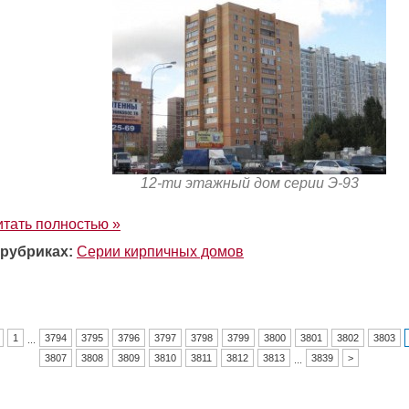
12-ти этажный дом серии Э-93
итать полностью »
 рубриках:
Серии кирпичных домов
1
3794
3795
3796
3797
3798
3799
3800
3801
3802
3803
...
3807
3808
3809
3810
3811
3812
3813
3839
>
...