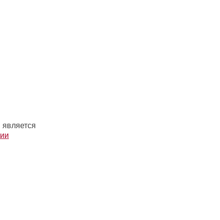
 является
рии