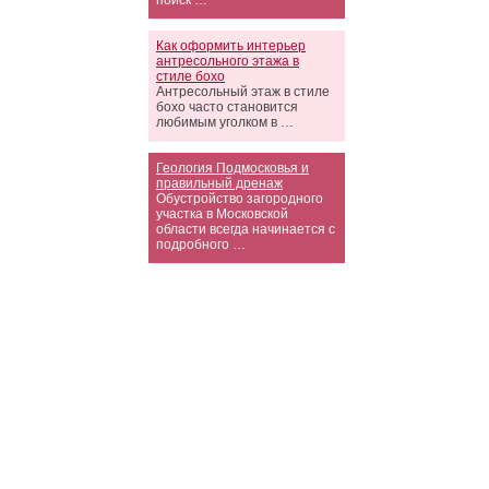
поиск …
Как оформить интерьер
антресольного этажа в
стиле бохо
Антресольный этаж в стиле
бохо часто становится
любимым уголком в …
Геология Подмосковья и
правильный дренаж
Обустройство загородного
участка в Московской
области всегда начинается с
подробного …