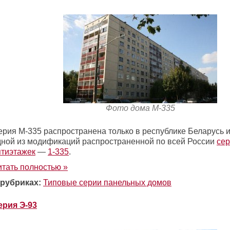
Фото дома М-335
ерия М-335 распространена только в республике Беларусь и
дной из модификаций распространенной по всей России
се
ятиэтажек
—
1-335
.
итать полностью »
 рубриках:
Типовые серии панельных домов
ерия Э-93