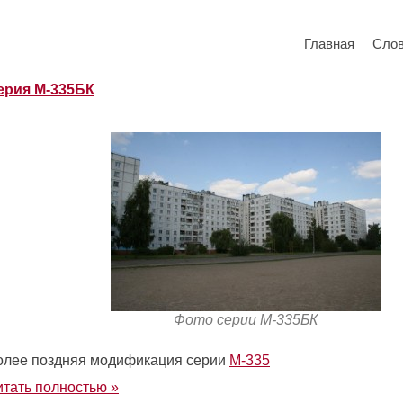
Главная
Сло
ерия М-335БК
Фото серии М-335БК
олее поздняя модификация серии
М-335
итать полностью »