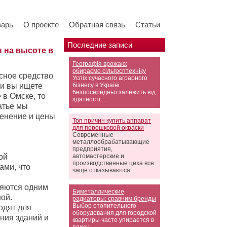
варь
О проекте
Обратная связь
Статьи
Последние записи
 на высоте в
Географія врожаю:
обираємо сільгосптехніку
сное средство
Успіх сучасного аграрного
ли вы ищете
бізнесу в Україні
безпосередньо залежить від
 в Омске, то
здатності …
атье мы
енение и цены
Топ причин купить аппарат
для порошковой окраски
Современные
металлообрабатывающие
предприятия,
ой
автомастерские и
производственные цеха все
ами, что
чаще отказываются …
ляются одним
Биметаллические
ой.
радиаторы: сравним бренды
Выбор отопительного
одят для
оборудования для городской
ния зданий и
квартиры часто упирается в