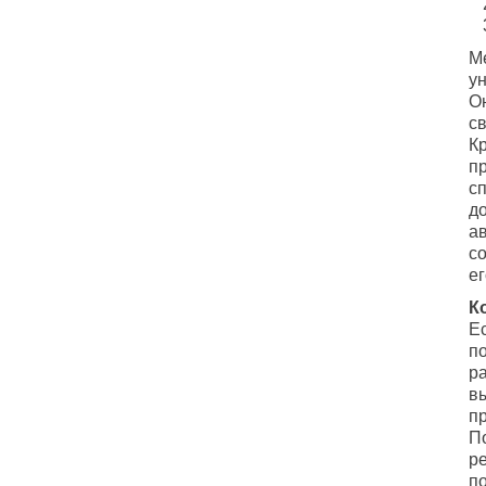
М
у
О
с
К
п
с
д
а
с
ег
К
Е
по
р
в
п
П
р
п