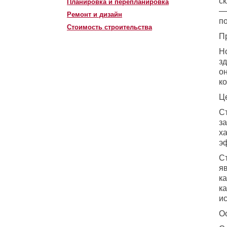
с
Планировка и перепланировка
—
Ремонт и дизайн
п
Стоимость строительства
П
Н
з
о
ко
Ц
С
з
х
э
С
я
к
к
и
О