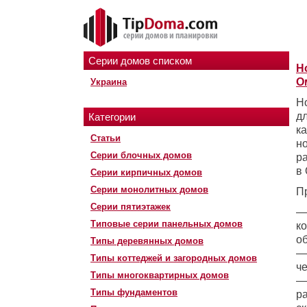
Серии домов списком
Н
О
Украина
Н
д
Категории
к
Статьи
н
Серии блочных домов
р
в 
Серии кирпичных домов
Серии монолитных домов
П
Серии пятиэтажек
—
Типовые серии панельных домов
к
о
Типы деревянных домов
—
Типы коттеджей и загородных домов
ч
Типы многоквартирных домов
—
Типы фундаментов
р