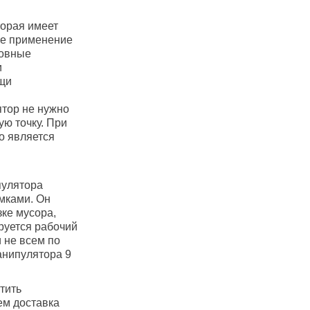
торая имеет
ое применение
новные
и
ощи
тор не нужно
ую точку. При
о является
пулятора
мками. Он
зке мусора,
руется рабочий
 не всем по
анипулятора 9
тить
ем доставка