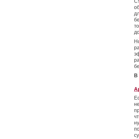
С
о
д
б
т
д
Н
р
э
р
б
В
А
Е
н
пр
чт
ну
п
с