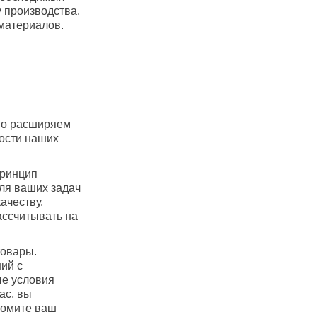
 производства.
материалов.
но расширяем
ности наших
принцип
ля ваших задач
ачеству.
ассчитывать на
товары.
ий с
е условия
ас, вы
номите ваш