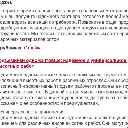
юджет.
е теряйте время на поиск поставщика сварочных материало
ам и вы получите надежного партнера, готового в полной м
довлетворить все ваши потребности. Позвоните в отдел про
одробную консультацию по доступным продуктам и условия
отрудничества. Мы готовы стать вашим надежным партнеро
варочных материалов оптом.
 рубриках:
Стройка
одъемники одномачтовые: надежное и универсальное 
ысотных работ
одъемники одномачтовые являются важным инструментом 
ыполнения высотных работ в различных отраслях. Они обе
езопасный и эффективный подъем рабочего персонала и гр
начительные высоты. В данной статье мы рассмотрим моде
номачтового от компании Stroypodemniki, доступную на сай
асскажем о ее особенностях и преимуществах.
. Универсальность применения:
одъемники одномачтовые от «Подъемники» являются уни
ешением для различных видов высотных работ. Они могут и