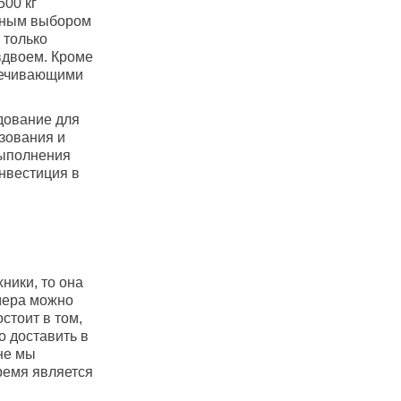
00 кг
льным выбором
 только
вдвоем. Кроме
печивающими
дование для
ьзования и
выполнения
нвестиция в
ники, то она
имера можно
стоит в том,
о доставить в
ине мы
ремя является