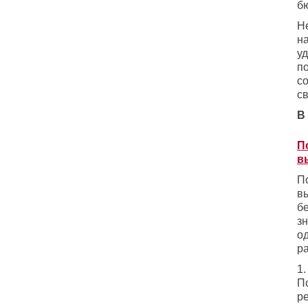
б
Н
н
у
п
с
с
В
П
в
П
в
б
з
од
р
1
П
р