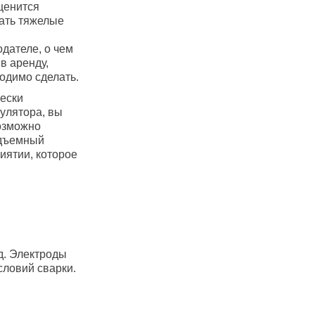
ценится
ать тяжелые
дателе, о чем
в аренду,
одимо сделать.
чески
улятора, вы
озможно
одъемный
иятии, которое
д. Электроды
словий сварки.