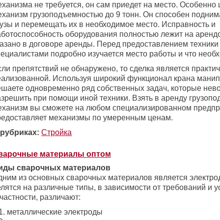
ханизма не требуется, он сам приедет на место. Особенно 
еханизм грузоподъемностью до 9 тонн. Он способен подним
рузы и перемещать их в необходимое место. Исправность и
аботоспособность оборудования полностью лежит на арендо
казано в договоре аренды. Перед предоставлением техники 
пециалистами подробно изучается место работы и что необх
сли препятствий не обнаружено, то сделка является практи
еализованной. Используя широкий функционал крана манип
ешаете одновременно ряд собственных задач, которые нев
азрешить при помощи иной техники. Взять в аренду грузоп
еханизм вы сможете на любом специализированном предпр
редоставляет механизмы по умеренным ценам.
 рубриках:
Стройка
варочные материалы оптом
иды сварочных материалов
дним из основных сварочных материалов является электро
лятся на различные типы, в зависимости от требований и у
частности, различают:
металлические электроды