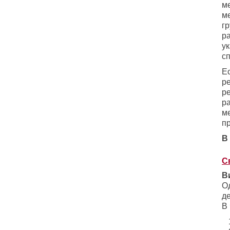
ме
м
г
р
у
с
Е
р
р
р
м
п
В
С
В
О
де
В 