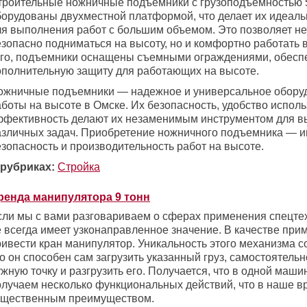
троительные ножничные подъемники с грузоподъемностью 5
борудованы двухместной платформой, что делает их идеа
ля выполнения работ с большим объемом. Это позволяет не
езопасно подниматься на высоту, но и комфортно работать 
ого, подъемники оснащены съемными ограждениями, обес
ополнительную защиту для работающих на высоте.
ожничные подъемники — надежное и универсальное обору
аботы на высоте в Омске. Их безопасность, удобство испол
ффективность делают их незаменимым инструментом для 
азличных задач. Приобретение ножничного подъемника — и
езопасность и производительность работ на высоте.
 рубриках:
Стройка
ренда манипулятора 9 тонн
сли мы с вами разговариваем о сферах применения спецтех
е всегда имеет узконаправленное значение. В качестве пр
ивести кран манипулятор. Уникальность этого механизма со
о он способен сам загрузить указанный груз, самостоятельн
жную точку и разгрузить его. Получается, что в одной маш
олучаем несколько функциональных действий, что в наше в
ущественным преимуществом.