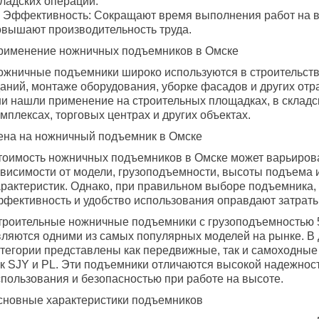
кладских операций.
 Эффективность: Сокращают время выполнения работ на в
овышают производительность труда.
рименение ножничных подъемников в Омске
ожничные подъемники широко используются в строительств
даний, монтаже оборудования, уборке фасадов и других отр
ни нашли применение на строительных площадках, в складс
мплексах, торговых центрах и других объектах.
ена на ножничный подъемник в Омске
тоимость ножничных подъемников в Омске может варьиров
ависимости от модели, грузоподъемности, высоты подъема 
арактеристик. Однако, при правильном выборе подъемника, 
ффективность и удобство использования оправдают затраты
троительные ножничные подъемники с грузоподъемностью 5
вляются одними из самых популярных моделей на рынке. В
атегории представлены как передвижные, так и самоходные
ак SJY и PL. Эти подъемники отличаются высокой надежнос
спользования и безопасностью при работе на высоте.
сновные характеристики подъемников