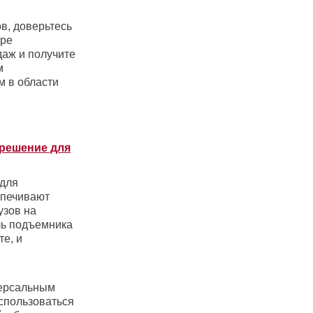
в, доверьтесь
ере
даж и получите
м
м в области
решение для
для
спечивают
узов на
ль подъемника
те, и
версальным
спользоваться