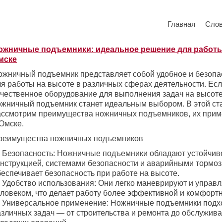
Главная
Сло
ожничные подъемники: идеальное решение для работы
мске
ожничный подъемник представляет собой удобное и безопа
ля работы на высоте в различных сферах деятельности. Ес
ачественное оборудование для выполнения задач на высоте
ожничный подъемник станет идеальным выбором. В этой ст
ассмотрим преимущества ножничных подъемников, их прим
Омске.
реимущества ножничных подъемников
 Безопасность: Ножничные подъемники обладают устойчив
онструкцией, системами безопасности и аварийными тормоз
беспечивает безопасность при работе на высоте.
 Удобство использования: Они легко маневрируют и управ
еловеком, что делает работу более эффективной и комфортн
 Универсальное применение: Ножничные подъемники подх
азличных задач — от строительства и ремонта до обслужива