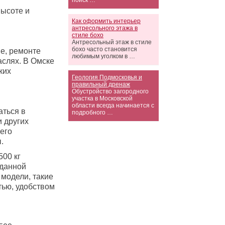
поиск …
ысоте и
Как оформить интерьер
антресольного этажа в
стиле бохо
Антресольный этаж в стиле
бохо часто становится
е, ремонте
любимым уголком в …
аслях. В Омске
ких
Геология Подмосковья и
правильный дренаж
Обустройство загородного
участка в Московской
области всегда начинается с
аться в
подробного …
и других
его
.
00 кг
 данной
 модели, такие
тью, удобством