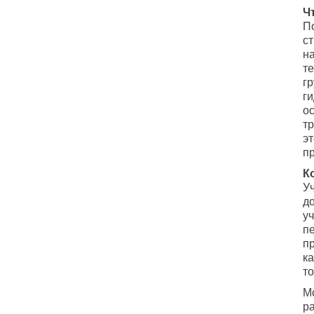
Ч
П
с
н
т
г
г
о
т
э
п
К
У
д
уч
п
п
к
то
М
р