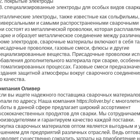
покрытые электроды
специализированные электроды для особых видов сварк
еталлические электроды, также известные как сольфильмы,
ниверсальными и самыми распространенными сварочными 
ни состоят из металлической проволоки, которая расплавля
варке и образует металлическое соединение между различн
роме электродов, сварочные материалы включают в себя т
рисадочные проволоки, газовые смеси, флюсы и другие
пециализированные вещества. Присадочные проволоки исп
обавления дополнительного материала при сварке, особенн
втоматизированных процессах. Газовые смеси предназначе
оздания защитной атмосферы вокруг сварочного соединени
о качества.
омпания Оливер
сли вы ищете надежного поставщика сварочных материалов
пали по адресу. Наша компания https://oliver.by/ с многоле
аботы в данной сфере предлагает широкий ассортимент
ысококачественных продуктов для сварки. Мы сотрудничае
роизводителями и гарантируем качество каждой поставки.
окупка сварочных материалов оптом является выгодным и
ешением для предприятий различных отраслей. Ведь оптов
озволяет существенно сократить затраты на приобретение 