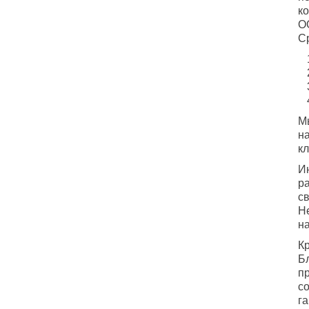
к
О
С
М
н
кл
И
р
св
Н
на
К
Б
п
с
г