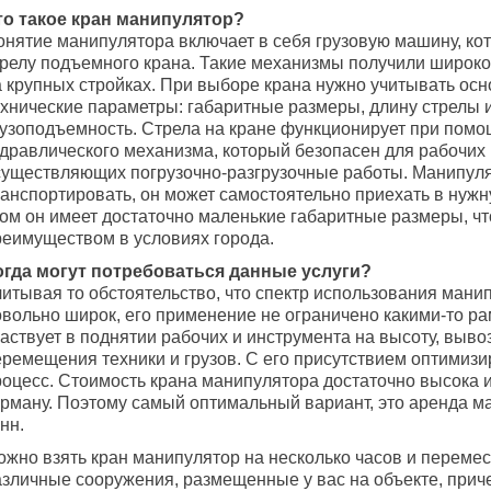
то такое кран манипулятор?
онятие манипулятора включает в себя грузовую машину, ко
трелу подъемного крана. Такие механизмы получили широк
а крупных стройках. При выборе крана нужно учитывать ос
ехнические параметры: габаритные размеры, длину стрелы 
рузоподъемность. Стрела на кране функционирует при пом
идравлического механизма, который безопасен для рабочих
существляющих погрузочно-разгрузочные работы. Манипуля
ранспортировать, он может самостоятельно приехать в нужн
том он имеет достаточно маленькие габаритные размеры, чт
реимуществом в условиях города.
огда могут потребоваться данные услуги?
читывая то обстоятельство, что спектр использования мани
овольно широк, его применение не ограничено какими-то ра
аствует в поднятии рабочих и инструмента на высоту, выво
еремещения техники и грузов. С его присутствием оптимизи
роцесс. Стоимость крана манипулятора достаточно высока и
арману. Поэтому самый оптимальный вариант, это аренда м
нн.
ожно взять кран манипулятор на несколько часов и перемес
азличные сооружения, размещенные у вас на объекте, прич