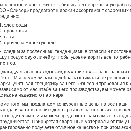
омпонентов и обеспечить стабильную и непрерывную работу
ОО «Оливер» предлагает широкий ассортимент сварочных 
реди них:
электроды
проволоки
газы
прочие комплектующие.
ы следим за последними тенденциями в отрасли и постоян
ашу продуктовую линейку, чтобы удовлетворить все потреб
иентов.
ндивидуальный подход к каждому клиенту — наш главный 
аботы. Мы поможем вам подобрать оптимальное решение д
арки, учитывая специфику вашего бизнеса и требования к к
езависимо от масштаба вашего производства, вы можете р
с как на надежного партнера.
роме того, мы предлагаем конкурентные цены на все наши 
лагодаря установлению долгосрочных партнерских отношен
роизводителями, мы можем предложить вам самые выгодны
отрудничества. Приобретая сварочные материалы оптом у н
арантированно получаете отличное качество и при этом эко