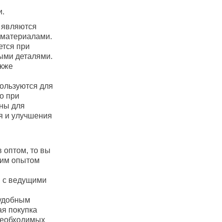
и.
 являются
материалами.
ется при
ыми деталями.
акже
ользуются для
о при
ны для
я и улучшения
 оптом, то вы
тним опытом
м с ведущими
 удобным
ая покупка
необходимых