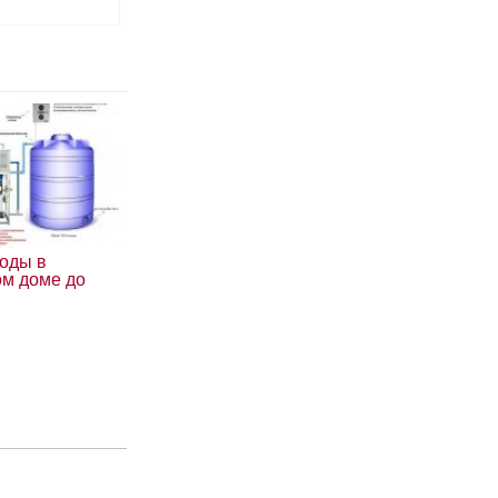
воды в
ом доме до