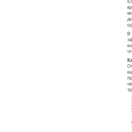
Е
к
м
д
од
В
э
ко
ч
К
О
к
пр
че
тр