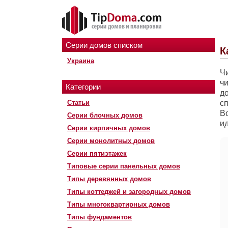
Серии домов списком
К
Украина
Чи
ч
Категории
д
Статьи
с
Во
Серии блочных домов
и
Серии кирпичных домов
Серии монолитных домов
Серии пятиэтажек
Типовые серии панельных домов
Типы деревянных домов
Типы коттеджей и загородных домов
Типы многоквартирных домов
Типы фундаментов