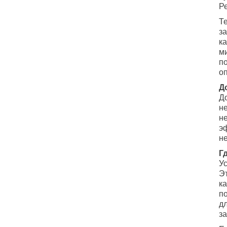
Р
Те
з
к
м
п
о
Д
Д
н
не
э
н
Г
У
Э
к
п
д
з