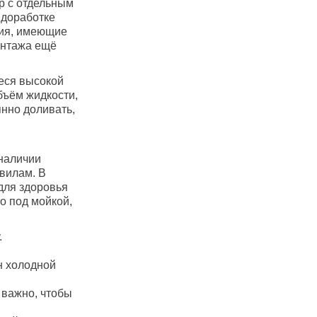
р с отдельным
 доработке
тия, имеющие
онтажа ещё
еся высокой
бъём жидкости,
янно доливать,
наличии
вилам. В
для здоровья
о под мойкой,
.
н холодной
 важно, чтобы