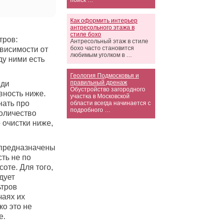
поиск …
Как оформить интерьер
антресольного этажа в
стиле бохо
тров:
Антресольный этаж в стиле
бохо часто становится
ависимости от
любимым уголком в …
ду ними есть
Геология Подмосковья и
правильный дренаж
еди
Обустройство загородного
вность ниже.
участка в Московской
нать про
области всегда начинается с
подробного …
количество
 очистки ниже,
 предназначены
ть не по
оте. Для того,
дует
ьтров
чаях их
о это не
е.