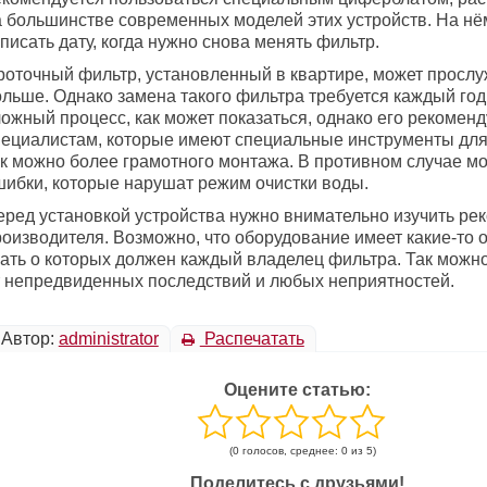
а большинстве современных моделей этих устройств. На н
писать дату, когда нужно снова менять фильтр.
роточный фильтр, установленный в квартире, может прослу
льше. Однако замена такого фильтра требуется каждый год.
ожный процесс, как может показаться, однако его рекоменд
пециалистам, которые имеют специальные инструменты дл
ак можно более грамотного монтажа. В противном случае м
шибки, которые нарушат режим очистки воды.
еред установкой устройства нужно внимательно изучить ре
роизводителя. Возможно, что оборудование имеет какие-то 
нать о которых должен каждый владелец фильтра. Так можно
т непредвиденных последствий и любых неприятностей.
Автор:
administrator
Распечатать
Оцените статью:
(0 голосов, среднее: 0 из 5)
Поделитесь с друзьями!