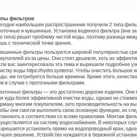
ипы фильтров
егодня наибольшее распространение получили 2 типа филь
роточные и кувшинные. Установка водяного фильтра (вне з
го типа) решит проблему чистой воды, поэтому разница меж
шь с технической точки зрения.
увшинные фильтры пользуются широкой популярностью ср
купателей из-за цены. Они стоят дешевле, хоть их эффекти
сли вас заинтересовала эта тема и вырешили подробнее уз
истку воды https://hydro.systems/. Чтобы очистить большое 
ды, им потребуется больше времени. Кроме этого, качество
ем в случае с проточными фильтрами.
роточные фильтры — это достаточно дорогие изделия. Они
я куда более эффективной очистки воды, однако их стоимос
рману многим покупателям, зато производительность на выс
тобы они смогли выполнять свою основную функцию, их сле
становить в соответствии со всеми правилами. Монтаж фил
существляется на систему водоснабжения. В некоторых слу
азрешается установить прямо на водопроводный кран, однак
учшее решение. Устройство нуждается в бережной установк