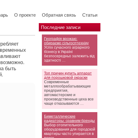
варь
О проекте
Обратная связь
Статьи
Последние записи
Географія врожаю:
обираємо сільгосптехніку
требляет
Успіх сучасного аграрного
современных
бізнесу в Україні
авливают
безпосередньо залежить від
здатності …
евозможно.
на быть
Топ причин купить аппарат
й.
для порошковой окраски
Современные
металлообрабатывающие
предприятия,
автомастерские и
производственные цеха все
чаще отказываются …
Биметаллические
радиаторы: сравним бренды
Выбор отопительного
оборудования для городской
квартиры часто упирается в