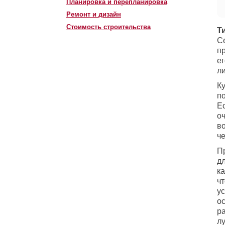
Планировка и перепланировка
Ремонт и дизайн
Стоимость строительства
Т
С
п
е
ли
К
по
Е
оч
во
ч
П
дл
ка
ч
у
о
р
л