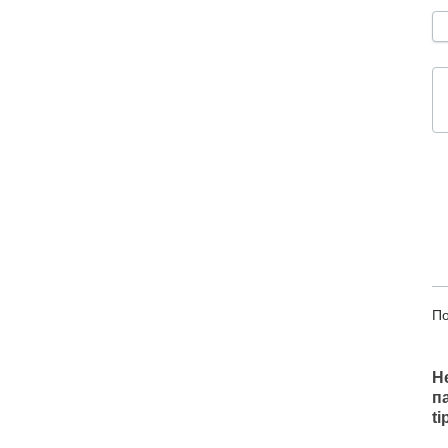
По
Н
п
t