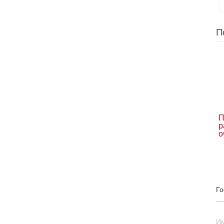
П
П
р
о
Го
И