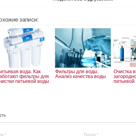
охожие записи:
итьевая вода. Как
Фильтры для воды.
Очистка 
аботают фильтры для
Анализ качества воды
загородн
чистки питьевой воды
питьевой
сть
мя
*
Почта
*