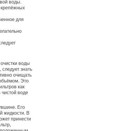
евой воды.
е крепёжных
ченное для
желательно
следует
 очистки воды
 следует знать
ктивно очищать
 объёмом. Это
ильтров как
 чистой воде
увшине. Его
й жидкости. В
может принести
льтр,
асположенным