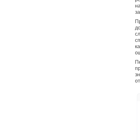
н
за
П
до
сл
с
к
о
П
п
з
о