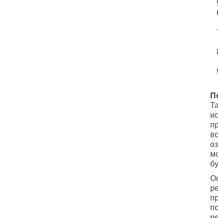
П
Та
и
п
в
оз
м
бу
О
р
п
по
р