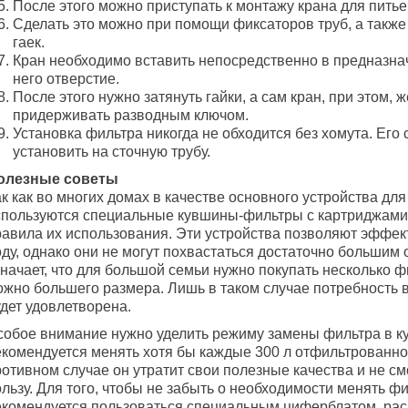
После этого можно приступать к монтажу крана для пить
Сделать это можно при помощи фиксаторов труб, а такж
гаек.
Кран необходимо вставить непосредственно в предназна
него отверстие.
После этого нужно затянуть гайки, а сам кран, при этом, 
придерживать разводным ключом.
Установка фильтра никогда не обходится без хомута. Его 
установить на сточную трубу.
олезные советы
к как во многих домах в качестве основного устройства для
спользуются специальные кувшины-фильтры с картриджами,
равила их использования. Эти устройства позволяют эффе
оду, однако они не могут похвастаться достаточно большим
начает, что для большой семьи нужно покупать несколько ф
ожно большего размера. Лишь в таком случае потребность в
дет удовлетворена.
собое внимание нужно уделить режиму замены фильтра в к
екомендуется менять хотя бы каждые 300 л отфильтрованно
ротивном случае он утратит свои полезные качества и не с
льзу. Для того, чтобы не забыть о необходимости менять фи
екомендуется пользоваться специальным циферблатом, р