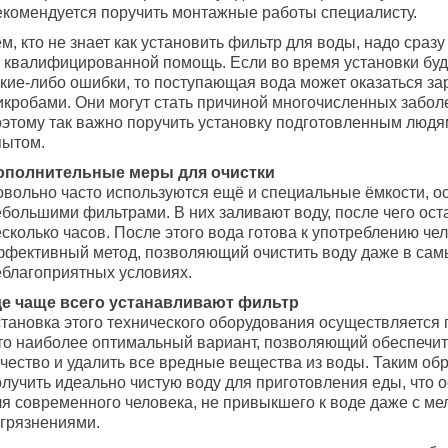
екомендуется поручить монтажные работы специалисту.
м, кто не знает как установить фильтр для воды, надо сраз
а квалифицированной помощь. Если во время установки бу
акие-либо ошибки, то поступающая вода может оказаться з
икробами. Они могут стать причиной многочисленных забол
оэтому так важно поручить установку подготовленным люд
пытом.
ополнительные меры для очистки
овольно часто используются ещё и специальные ёмкости, 
ебольшими фильтрами. В них заливают воду, после чего ост
сколько часов. После этого вода готова к употреблению че
ффективный метод, позволяющий очистить воду даже в сам
еблагоприятных условиях.
де чаще всего устанавливают фильтр
становка этого технического оборудования осуществляется 
то наиболее оптимальный вариант, позволяющий обеспечи
ачество и удалить все вредные вещества из воды. Таким о
олучить идеально чистую воду для приготовления еды, что 
ля современного человека, не привыкшего к воде даже с м
агрязнениями.