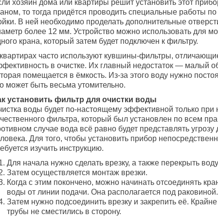
сли хозяин дома или квартиры решит установить этот прибо
раном, то тогда придётся проводить специальные работы по
ойки. В ней необходимо проделать дополнительные отверс
иаметр более 12 мм. Устройство можно использовать для м
ного крана, который затем будет подключен к фильтру.
 квартирах часто используют кувшины-фильтры, отличающи
ффективность в очистке. Их главный недостаток — малый о
торая помещается в ёмкость. Из-за этого воду нужно посто
то может быть весьма утомительно.
ак установить фильтр для очистки воды
чистка воды будет по-настоящему эффективной только при 
ачественного фильтра, который был установлен по всем пра
отивном случае вода всё равно будет представлять угрозу 
ловека. Для того, чтобы установить прибор непосредственн
ебуется изучить инструкцию.
Для начала нужно сделать врезку, а также перекрыть воду
Затем осуществляется монтаж врезки.
Когда с этим покончено, можно начинать отсоединять кра
воды от линии подачи. Она располагается под раковиной.
Затем нужно подсоединить врезку и закрепить её. Крайне
трубы не сместились в сторону.