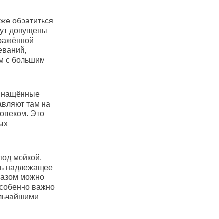
у же обратиться
дут допущены
аражённой
еваний,
ям с большим
оснащённые
авляют там на
ловеком. Это
ых
под мойкой.
ть надлежащее
бразом можно
особенно важно
ельчайшими