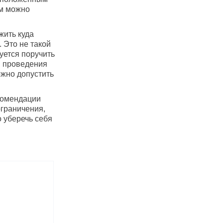
ём можно
жить куда
 Это не такой
уется поручить
я проведения
ожно допустить
комендации
ограничения,
 уберечь себя