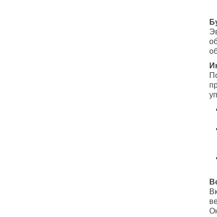
Б
Э
о
об
И
П
п
у
В
В
в
О