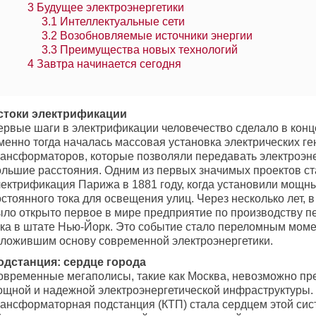
3
Будущее электроэнергетики
3.1
Интеллектуальные сети
3.2
Возобновляемые источники энергии
3.3
Преимущества новых технологий
4
Завтра начинается сегодня
стоки электрификации
ервые шаги в электрификации человечество сделало в конце
менно тогда началась массовая установка электрических ге
рансформаторов, которые позволяли передавать электроэн
ольшие расстояния. Одним из первых значимых проектов с
лектрификация Парижа в 1881 году, когда установили мощн
стоянного тока для освещения улиц. Через несколько лет, в 
ыло открыто первое в мире предприятие по производству 
ока в штате Нью-Йорк. Это событие стало переломным моме
аложившим основу современной электроэнергетики.
одстанция: сердце города
овременные мегаполисы, такие как Москва, невозможно пре
ощной и надежной электроэнергетической инфраструктуры.
рансформаторная подстанция (КТП) стала сердцем этой сис