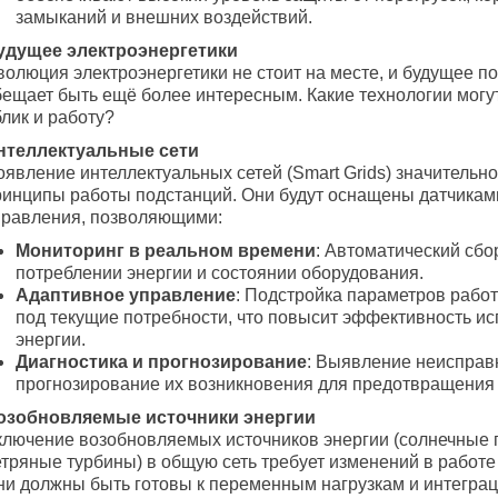
замыканий и внешних воздействий.
удущее электроэнергетики
волюция электроэнергетики не стоит на месте, и будущее п
бещает быть ещё более интересным. Какие технологии могу
лик и работу?
нтеллектуальные сети
оявление интеллектуальных сетей (Smart Grids) значительн
ринципы работы подстанций. Они будут оснащены датчикам
правления, позволяющими:
Мониторинг в реальном времени
: Автоматический сбо
потреблении энергии и состоянии оборудования.
Адаптивное управление
: Подстройка параметров рабо
под текущие потребности, что повысит эффективность и
энергии.
Диагностика и прогнозирование
: Выявление неисправ
прогнозирование их возникновения для предотвращения
озобновляемые источники энергии
ключение возобновляемых источников энергии (солнечные 
етряные турбины) в общую сеть требует изменений в работе
ни должны быть готовы к переменным нагрузкам и интегра