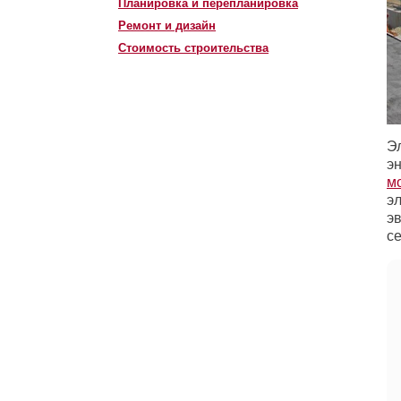
Планировка и перепланировка
Ремонт и дизайн
Стоимость строительства
Э
э
м
э
э
с