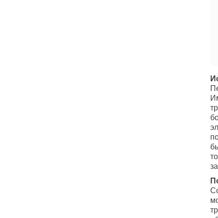
И
П
И
т
б
э
по
б
т
з
П
С
м
т