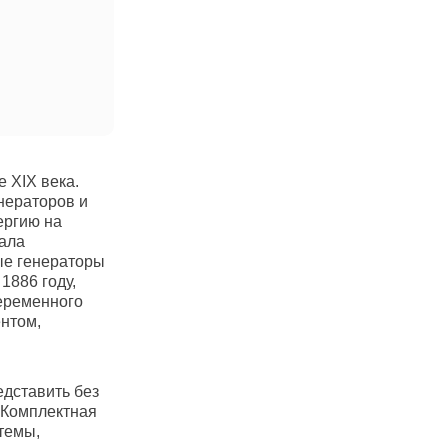
 XIX века.
нераторов и
ергию на
тала
ые генераторы
1886 году,
переменного
нтом,
дставить без
 Комплектная
темы,