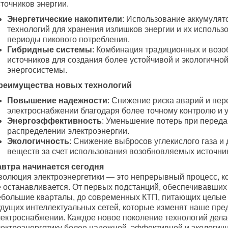
точников энергии.
Энергетические накопители
: Использование аккумулят
технологий для хранения излишков энергии и их использ
периоды пикового потребления.
Гибридные системы
: Комбинация традиционных и воз
источников для создания более устойчивой и экологично
энергосистемы.
реимущества новых технологий
Повышение надежности
: Снижение риска аварий и пер
электроснабжении благодаря более точному контролю и 
Энергоэффективность
: Уменьшение потерь при переда
распределении электроэнергии.
Экологичность
: Снижение выбросов углекислого газа и
веществ за счет использования возобновляемых источник
автра начинается сегодня
волюция электроэнергетики — это непрерывный процесс, к
е останавливается. От первых подстанций, обеспечивавших
ебольшие кварталы, до современных КТП, питающих целые 
удущих интеллектуальных сетей, которые изменят наше пре
лектроснабжении. Каждое новое поколение технологий дела
лектроэнергетику более надежной, эффективной и экологичн