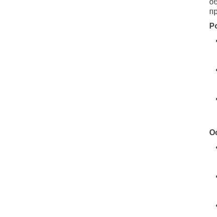
о
пр
Р
О