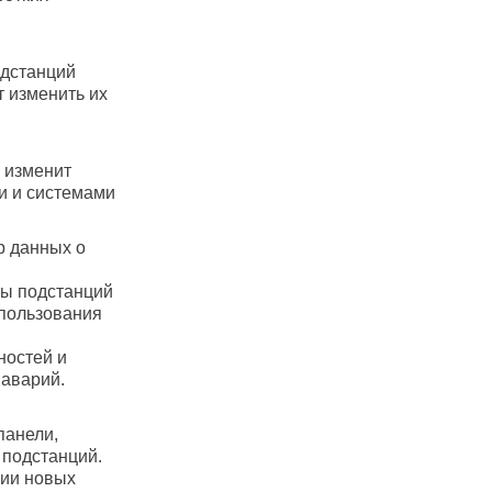
одстанций
т изменить их
о изменит
и и системами
р данных о
ты подстанций
спользования
ностей и
 аварий.
панели,
 подстанций.
ции новых