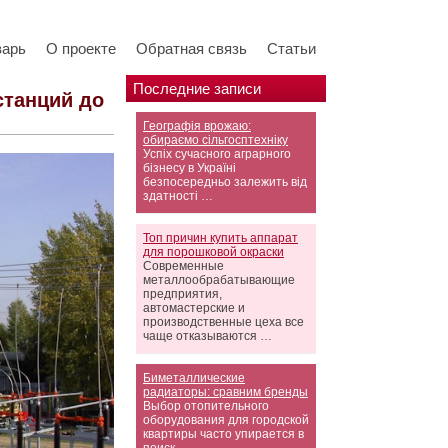
варь
О проекте
Обратная связь
Статьи
Последние записи
станций до
Географія врожаю:
обираємо сільгосптехніку
Успіх сучасного аграрного
бізнесу в Україні
безпосередньо залежить від
здатності …
Топ причин купить аппарат
для порошковой окраски
Современные
металлообрабатывающие
предприятия,
автомастерские и
производственные цеха все
чаще отказываются …
Биметаллические
радиаторы: сравним бренды
Выбор отопительного
оборудования для городской
квартиры часто упирается в