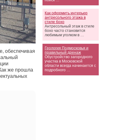
поиск …
Как оформить интерьер
антресольного этажа в
стиле бохо
Антресольный этаж в стиле
бохо часто становится
любимым уголком в …
Геология Подмосковья и
е, обеспечивая
правильный дренаж
нальный
Обустройство загородного
участка в Московской
ации
области всегда начинается с
 Как же прошла
подробного …
лектуальных