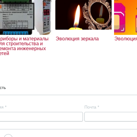
риборы и материалы
Эволюция зеркала
Эволюция
ля строительства и
емонта инженерных
етей
сть
мя
*
Почта
*