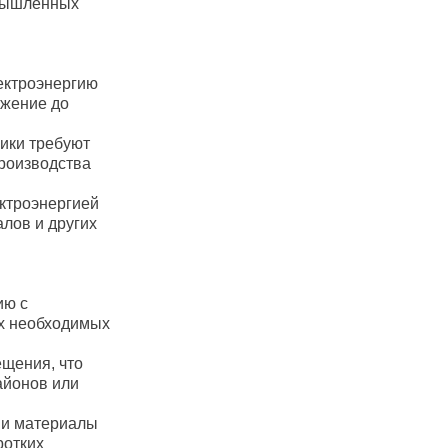
омышленных
ектроэнергию
яжение до
ики требуют
роизводства
ектроэнергией
лов и других
ию с
х необходимых
ещения, что
айонов или
 и материалы
ротких