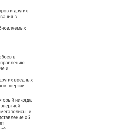
оров и других
ования в
обновляемых
й
ебоев в
управлению.
че и
 других вредных
ов энергии.
оторый никогда
 энергией
мегаполисы, и
дставление об
ет
ой.