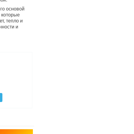
его основой
 которые
т, тепло и
нности и