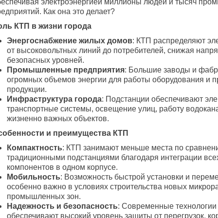
беспечивая электроэнергией миллионы людей и тысяч пр
едприятий. Как она это делает?
оль КТП в жизни города
Энергоснабжение жилых домов
: КТП распределяют эл
от высоковольтных линий до потребителей, снижая напр
безопасных уровней.
Промышленные предприятия
: Большие заводы и фабр
огромных объемов энергии для работы оборудования и п
продукции.
Инфраструктура города
: Подстанции обеспечивают эл
транспортные системы, освещение улиц, работу водокана
жизненно важных объектов.
собенности и преимущества КТП
Компактность
: КТП занимают меньше места по сравнен
традиционными подстанциями благодаря интеграции все
компонентов в одном корпусе.
Мобильность
: Возможность быстрой установки и перем
особенно важно в условиях строительства новых микрор
промышленных зон.
Надежность и безопасность
: Современные технологии
обеспечивают высокий уровень защиты от перегрузок, ко