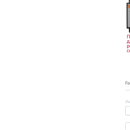
П
д
р
с
Го
И