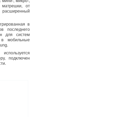
 мини-, микро-,
 матрешки, от
и расширенный
грированная в
ов последнего
ан для систем
и в мобильные
ung.
 используется
ру, подключен
ти.