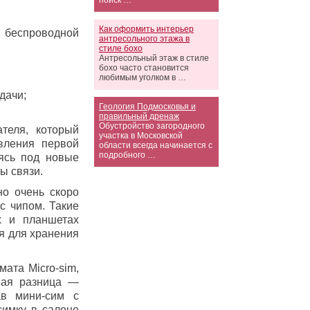
поиск …
Как оформить интерьер
т беспроводной
антресольного этажа в
стиле бохо
Антресольный этаж в стиле
бохо часто становится
любимым уголком в …
дачи;
Геология Подмосковья и
правильный дренаж
Обустройство загородного
теля, который
участка в Московской
явления первой
области всегда начинается с
подробного …
аясь под новые
ы связи.
но очень скоро
с чипом. Такие
х и планшетах
я для хранения
ата Micro-sim,
нная разница —
ав мини-сим с
симку в салоне