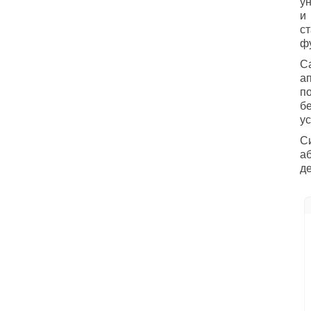
у
и
с
ф
С
а
п
б
у
С
а
д