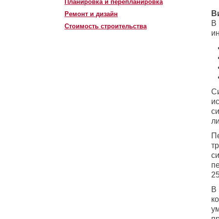
Планировка и перепланировка
В
Ремонт и дизайн
В
Стоимость строительства
ин
С
и
с
л
П
т
с
п
2
В
к
у
п