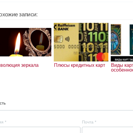
охожие записи:
волюция зеркала
Плюсы кредитных карт
Виды карт
особенно
сть
мя
*
Почта
*