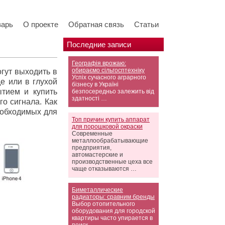
варь
О проекте
Обратная связь
Статьи
Последние записи
Географія врожаю:
обираємо сільгосптехніку
гут выходить в
Успіх сучасного аграрного
де или в глухой
бізнесу в Україні
ытием и купить
безпосередньо залежить від
здатності …
о сигнала. Как
еобходимых для
Топ причин купить аппарат
для порошковой окраски
Современные
металлообрабатывающие
предприятия,
автомастерские и
производственные цеха все
чаще отказываются …
Биметаллические
радиаторы: сравним бренды
Выбор отопительного
оборудования для городской
квартиры часто упирается в