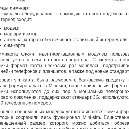
иды сим-карт
 комплект оборудования, с помощью которого подключаю
тернет, входит:
модем;
маршрутизатор;
антенна, которая обеспечивает стабильный интернет для 
сим-карта.
им-карта служит идентификационным модулем пользова
спользуется в сети сотового оператора. С момента по
имки формат карты несколько раз менялась, подстраив
инейки телефонов и планшетов, а также под новые стандарт
ервая sim-карта была размером с банковскую кредитку, 
рансформировалась в Mini-sim, более привычный формат 
имки используются до сих пор в мобильных телефона
ервого поколения, поддерживают стандарт 3G, используютс
50 телефонных номеров.
 более современных моделях устанавливаются симки форм
оторые сохранили весь функционал Mini-sim. Единстве
меньшенный размер, которого можно добиться, обрез
рименением специального шаблона или просто поменяв 