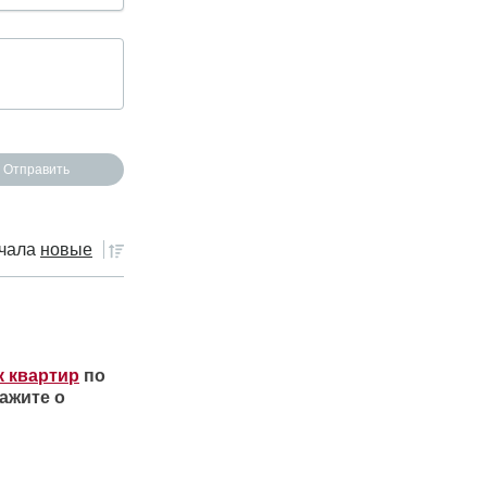
чала
новые
к квартир
по
ажите о