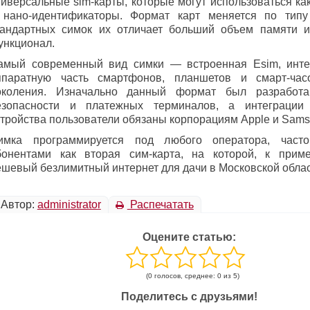
ниверсальные sim-карты, которые могут использоваться как
 нано-идентификаторы. Формат карт меняется по типу
тандартных симок их отличает больший объем памяти 
ункционал.
амый современный вид симки — встроенная Esim, инте
ппаратную часть смартфонов, планшетов и смарт-час
околения. Изначально данный формат был разработ
езопасности и платежных терминалов, а интеграци
стройства пользователи обязаны корпорациям Apple и Sams
имка программируется под любого оператора, часто
бонентами как вторая сим-карта, на которой, к приме
ешевый безлимитный интернет для дачи в Московской облас
Автор:
administrator
Распечатать
Оцените статью:
(0 голосов, среднее: 0 из 5)
Поделитесь с друзьями!