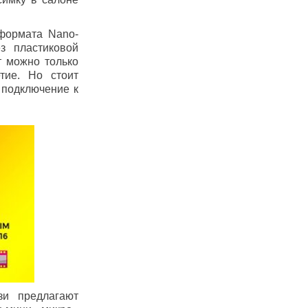
 формата Nano-
з пластиковой
т можно только
тие. Но стоит
ь подключение к
зи предлагают