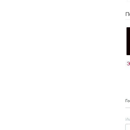
П
Э
Го
И