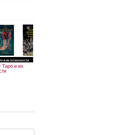
 Таро и их
сти