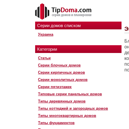
Серии домов списком
Э
Украина
Б
о
Категории
д
Статьи
к
п
Серии блочных домов
п
Серии кирпичных домов
Серии монолитных домов
Серии пятиэтажек
Типовые серии панельных домов
Типы деревянных домов
Типы коттеджей и загородных домов
Типы многоквартирных домов
Типы фундаментов