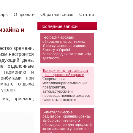
варь
О проекте
Обратная связь
Статьи
Последние записи
изайна и
Географія врожаю:
обираємо сільгосптехніку
Успіх сучасного аграрного
ество времени.
бізнесу в Україні
изм настроится
безпосередньо залежить від
здатності …
едующий день.
ые отделочные
Топ причин купить аппарат
е гармонию и
для порошковой окраски
трибутами при
Современные
металлообрабатывающие
мнате отдыха
предприятия,
уголок.
автомастерские и
производственные цеха все
 ряд приёмов,
чаще отказываются …
Биметаллические
радиаторы: сравним бренды
Выбор отопительного
оборудования для городской
квартиры часто упирается в