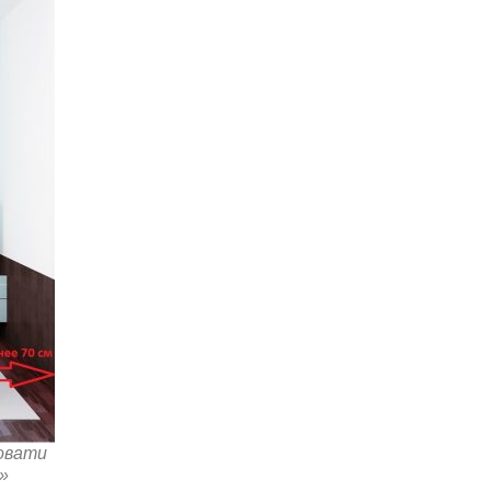
овати
»