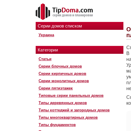
Серии домов списком
О
п
Украина
С
Категории
В
Статьи
н
У
Серии блочных домов
м
Серии кирпичных домов
у
Серии монолитных домов
п
Серии пятиэтажек
не
Типовые серии панельных домов
С
Типы деревянных домов
к
Типы коттеджей и загородных домов
Типы многоквартирных домов
Типы фундаментов