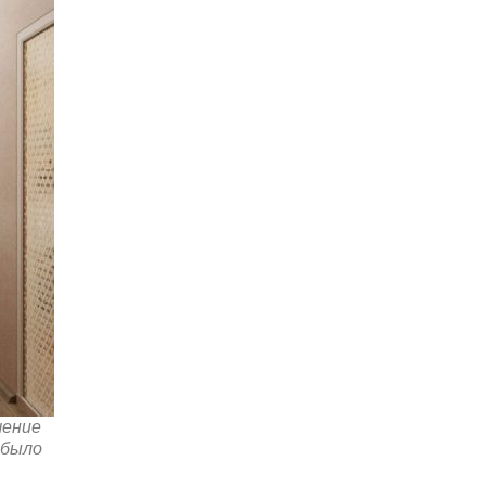
шение
 было