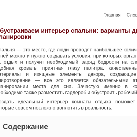
Главная
Сло
бустраиваем интерьер спальни: варианты д
ланировки
пальня — это место, где люди проводят наибольшее колич
 ней можно и нужно создавать условия, при которых орган
а отдых и получит необходимый заряд бодрости на сл
добная кровать, приятная глазу палитра, качественн
атериалы и изящные элементы декора, создающи
миротворение — все это является обязательными а
ланировании места для сна. Зачастую именно в ко
обходимо также разместить гардероб и обустроить рабочий 
оздать идеальный интерьер комнаты отдыха поможет
оторые совсем несложно воплотить в реальность.
Содержание