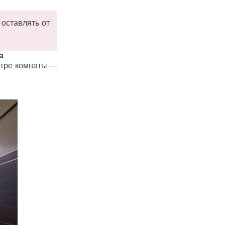
оставлять от
а
нтре комнаты —