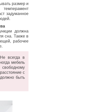
ывать размер и
 темперамент
аст задуманное
юдей.
тва
ункции должна
я сна. Также в
ещей, рабочее
е.
Не всегда в
ногда мебель
 свободному
 расстояние с
 должно быть