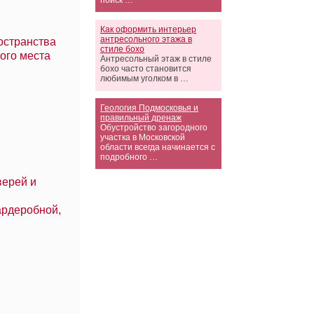
поиск …
Как оформить интерьер
антресольного этажа в
остранства
стиле бохо
ого места
Антресольный этаж в стиле
бохо часто становится
любимым уголком в …
Геология Подмосковья и
правильный дренаж
Обустройство загородного
участка в Московской
области всегда начинается с
подробного …
верей и
ардеробной,