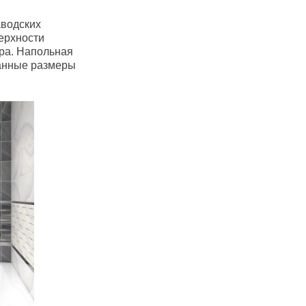
аводских
ерхности
ра. Напольная
ванные размеры