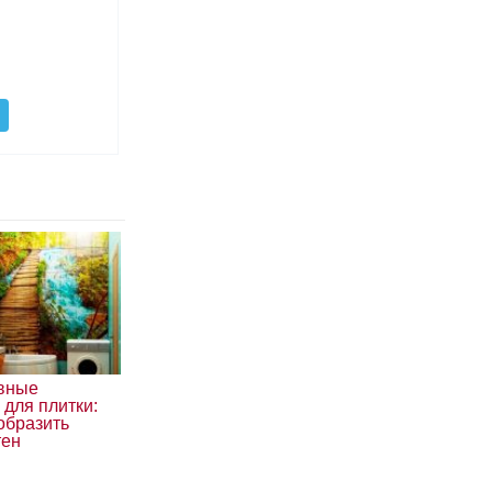
вные
для плитки:
образить
тен