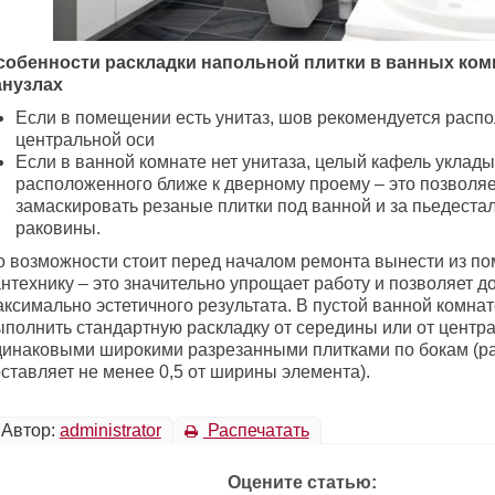
собенности раскладки напольной плитки в ванных ком
анузлах
Если в помещении есть унитаз, шов рекомендуется распо
центральной оси
Если в ванной комнате нет унитаза, целый кафель укладыв
расположенного ближе к дверному проему – это позволяе
замаскировать резаные плитки под ванной и за пьедест
раковины.
о возможности стоит перед началом ремонта вынести из п
нтехнику – это значительно упрощает работу и позволяет д
аксимально эстетичного результата. В пустой ванной комна
ыполнить стандартную раскладку от середины или от центра
динаковыми широкими разрезанными плитками по бокам (р
ставляет не менее 0,5 от ширины элемента).
Автор:
administrator
Распечатать
Оцените статью: