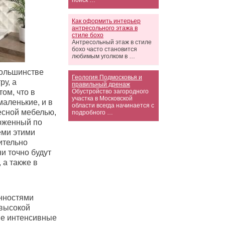
поиск …
Как оформить интерьер
антресольного этажа в
стиле бохо
Антресольный этаж в стиле
бохо часто становится
любимым уголком в …
большинстве
Геология Подмосковья и
ру, а
правильный дренаж
ом, что в
Обустройство загородного
участка в Московской
аленькие, и в
области всегда начинается с
есной мебелью,
подробного …
ложенный по
еми этими
ительно
ни точно будут
 а также в
енностями
 высокой
ые интенсивные