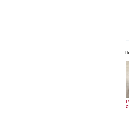
П
Р
о