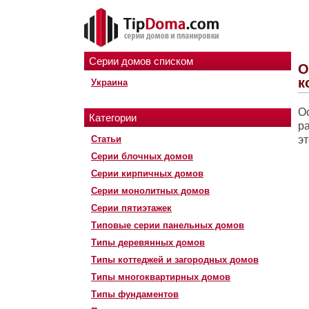
Серии домов списком
О
к
Украина
О
Категории
ра
Статьи
эт
Серии блочных домов
Серии кирпичных домов
Серии монолитных домов
Серии пятиэтажек
Типовые серии панельных домов
Типы деревянных домов
Типы коттеджей и загородных домов
Типы многоквартирных домов
Типы фундаментов