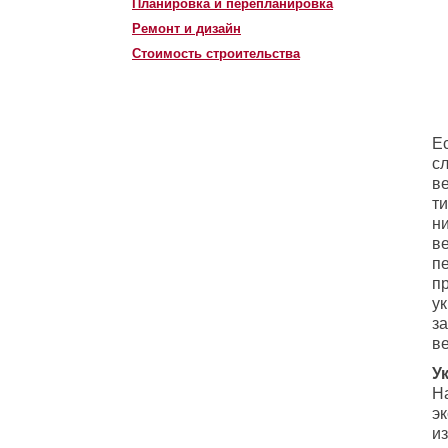
Планировка и перепланировка
Ремонт и дизайн
Стоимость строительства
Е
с
в
т
н
в
п
п
ук
з
ве
У
Н
э
и