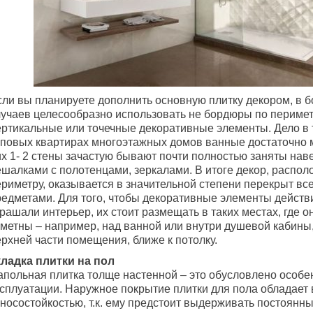
сли вы планируете дополнить основную плитку декором, в 
лучаев целесообразно использовать не бордюры по перимет
ертикальные или точечные декоративные элементы. Дело в т
иповых квартирах многоэтажных домов ванные достаточно м
их 1- 2 стены зачастую бывают почти полностью заняты нав
ешалками с полотенцами, зеркалами. В итоге декор, распо
ериметру, оказывается в значительной степени перекрыт вс
редметами. Для того, чтобы декоративные элементы действ
рашали интерьер, их стоит размещать в таких местах, где о
аметны – например, над ванной или внутри душевой кабины,
рхней части помещения, ближе к потолку.
кладка плитки на пол
апольная плитка толще настенной – это обусловлено особ
ксплуатации. Наружное покрытие плитки для пола обладает
зносостойкостью, т.к. ему предстоит выдерживать постоянн