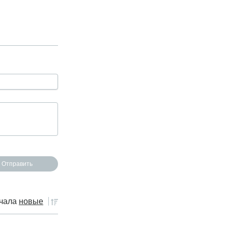
чала
новые