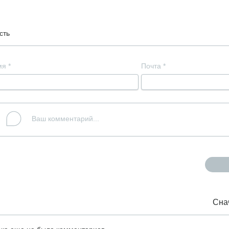
сть
мя
*
Почта
*
Сна