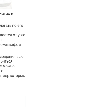
натах и
лагать по его
ается от угла,
т
алом/шкафом
омещения всю
обиться
те можно
 с
азмер которых