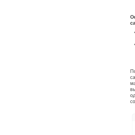
О
с
П
са
м
в
о
со