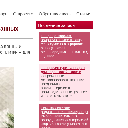
варь
О проекте
Обратная связь
Статьи
Последние записи
ванных
Географія врожаю:
обираємо сільгосптехніку
Успіх сучасного аграрного
ка ванны и
бізнесу в Україні
с плитки – для
безпосередньо залежить від
здатності …
Топ причин купить аппарат
для порошковой окраски
Современные
металлообрабатывающие
предприятия,
автомастерские и
производственные цеха все
чаще отказываются …
Биметаллические
радиаторы: сравним бренды
Выбор отопительного
оборудования для городской
квартиры часто упирается в