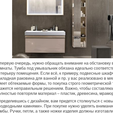
 первую очередь, нужно обращать внимание на обстановку 
омнаты. Тумба под умывальник обязана идеально соответст
нтерьеру помещения. Если всё, к примеру, подвесные шкаф
кладная раковина для ванной и пр. у вас реализовано в мя
меет обтекаемые формы, то покупка строго геометрической
кажется неправильным решением. Важно, чтобы составляю
лностью повторяли материал – пластик, древесина, мрамор,
пределившись с дизайном, вам придется столкнуться с нов
подводными камнями». При покупке нужно уделять внимани
мбы. Ручки, петли, а также ножки изделия должны изготавл