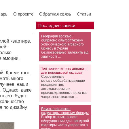
варь
О проекте
Обратная связь
Статьи
Последние записи
Географія врожаю:
обираємо сільгосптехніку
илой квартире,
Успіх сучасного аграрного
ией.
бізнесу в Україні
олько
безпосередньо залежить від
здатності …
е эмоции,
Топ причин купить аппарат
й. Кроме того,
для порошковой окраски
Современные
имать много
металлообрабатывающие
случаев, наши
предприятия,
автомастерские и
. Однако, даже
производственные цеха все
ть его будет
чаще отказываются …
 количество
 по дизайну,
Биметаллические
радиаторы: сравним бренды
Выбор отопительного
оборудования для городской
квартиры часто упирается в