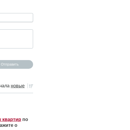
чала
новые
к квартир
по
ажите о