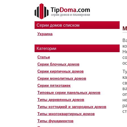
Серии домов списком
М
Украина
В
к
Категории
Н
Статьи
с
о
Серии блочных домов
Серии кирпичных домов
Т
ка
Серии монолитных домов
св
Серии пятиэтажек
в
Типовые серии панельных домов
о
Типы деревянных домов
н
р
Типы коттеджей и загородных домов
с
Типы многоквартирных домов
Типы фундаментов