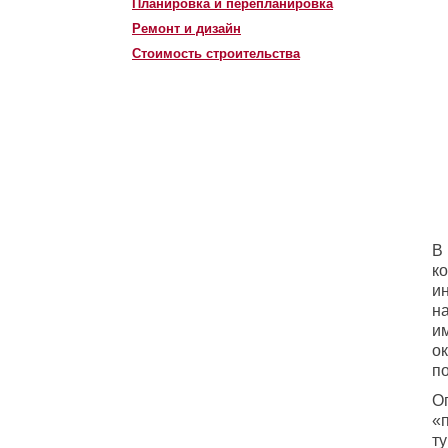
Планировка и перепланировка
Ремонт и дизайн
Стоимость строительства
В
к
и
на
и
о
по
О
«
ту