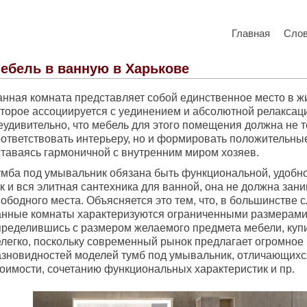
Главная
Сло
ебель в ванную в Харькове
анная комната представляет собой единственное место в ж
оторое ассоциируется с уединением и абсолютной релаксац
еудивительно, что мебель для этого помещения должна не т
оответствовать интерьеру, но и формировать положительны
ставаясь гармоничной с внутренним миром хозяев.
умба под умывальник обязана быть функциональной, удобно
к и вся элитная сантехника для ванной, она не должна зан
ободного места. Объясняется это тем, что, в большинстве 
анные комнаты характеризуются ограниченными размерами
пределившись с размером желаемого предмета мебели, купи
елегко, поскольку современный рынок предлагает огромное
азновидностей моделей тумб под умывальник, отличающихся
тоимости, сочетанию функциональных характеристик и пр.