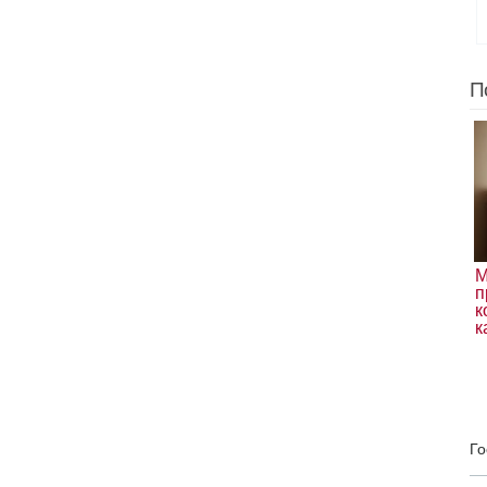
П
М
п
к
к
Го