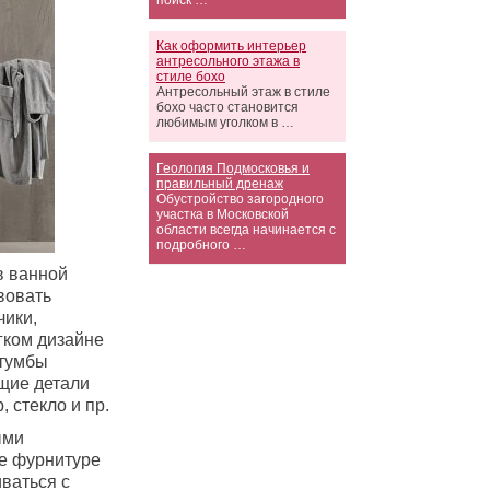
поиск …
Как оформить интерьер
антресольного этажа в
стиле бохо
Антресольный этаж в стиле
бохо часто становится
любимым уголком в …
Геология Подмосковья и
правильный дренаж
Обустройство загородного
участка в Московской
области всегда начинается с
подробного …
в ванной
вовать
чики,
гком дизайне
 тумбы
щие детали
 стекло и пр.
ыми
е фурнитуре
иваться с