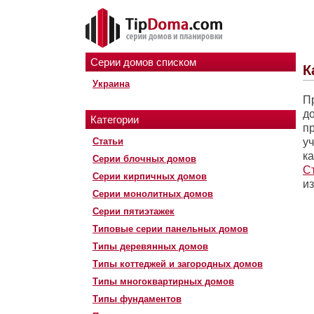
Серии домов списком
К
Украина
П
д
Категории
п
Статьи
у
ка
Серии блочных домов
С
Серии кирпичных домов
из
Серии монолитных домов
Серии пятиэтажек
Типовые серии панельных домов
Типы деревянных домов
Типы коттеджей и загородных домов
Типы многоквартирных домов
Типы фундаментов