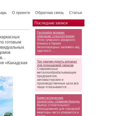
варь
О проекте
Обратная связь
Статьи
Последние записи
Географія врожаю:
обираємо сільгосптехніку
 каркасных
Успіх сучасного аграрного
 по готовым
бізнесу в Україні
дивидуальных
безпосередньо залежить від
здатності …
 домов
. .
Топ причин купить аппарат
ия «Канадская
для порошковой окраски
Современные
металлообрабатывающие
предприятия,
автомастерские и
производственные цеха все
чаще отказываются …
Биметаллические
радиаторы: сравним бренды
Выбор отопительного
оборудования для городской
квартиры часто упирается в