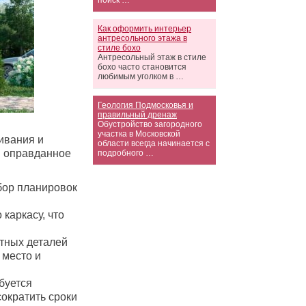
поиск …
Как оформить интерьер
антресольного этажа в
стиле бохо
Антресольный этаж в стиле
бохо часто становится
любимым уголком в …
Геология Подмосковья и
правильный дренаж
Обустройство загородного
участка в Московской
ивания и
области всегда начинается с
и оправданное
подробного …
бор планировок
 каркасу, что
тных деталей
 место и
буется
сократить сроки