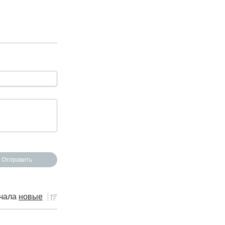
чала
новые