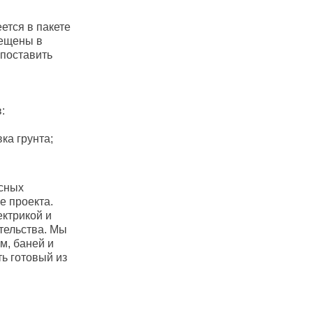
ется в пакете
мещены в
опоставить
:
ка грунта;
асных
е проекта.
ктрикой и
тельства. Мы
м, баней и
ь готовый из