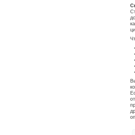
С
Ст
д
к
ц
Чт
Вы
к
Е
от
п
д
о