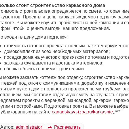
колько стоит строительство каркасного дома
оимость строительства определяется по смете, которая име
окументов. Проекты и цены каркасных домов под ключ раз
аталоге. Вы можете изучить прайс-лист нашей компании и с
ифры, чтобы оценить выгоды нашего предложения.
о входит в цену дома под ключ:
стоимость готового проекта с полным пакетом документов
домокомплект из всех необходимых материалов;
посадка дома на участок с привязкой по точкам и подготов
закладка фундамента и доставка материалов;
сборка объекта нашими строителями.
 можете заказать коттедж под отделку, строительство карк
оттеджей под ключ с коммуникациями, доработку и изменени
сли вам нужен дом с полностью проложенными трубами, эле
оплением, мы составим отдельную смету на эту часть строи
редлагаем проекты с верандой, мансардой, эркером, гаражо
ругими постройками. Подготовка проекта. Вы можете выбрат
публикованных на сайте
canadskaya-izba.ru/karkasnie
,.***
Автор:
administrator
Распечатать