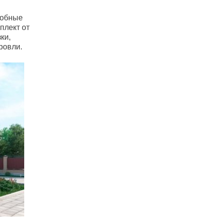
робные
плект от
ки,
ровли.