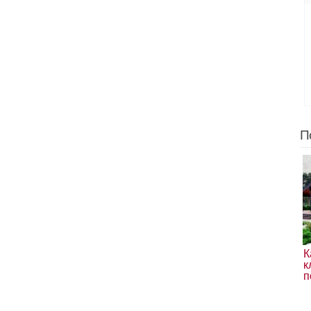
П
К
к
п