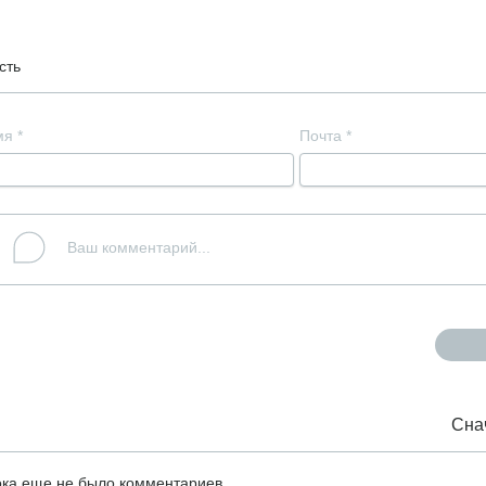
сть
мя
*
Почта
*
Сна
ка еще не было комментариев