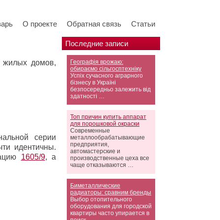
варь
О проекте
Обратная связь
Статьи
Последние записи
 жилых домов,
Географія врожаю:
обираємо сільгосптехніку
Успіх сучасного аграрного
бізнесу в Україні
безпосередньо залежить від
здатності …
Топ причин купить аппарат
для порошковой окраски
Современные
нальной серии
металлообрабатывающие
предприятия,
чти идентичны.
автомастерские и
кацию
1605/9
, а
производственные цеха все
чаще отказываются …
Биметаллические
радиаторы: сравним бренды
Выбор отопительного
оборудования для городской
квартиры часто упирается в