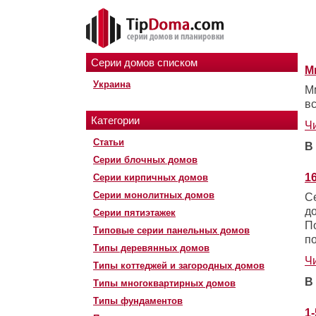
Серии домов списком
М
Украина
М
в
Категории
Ч
Статьи
В
Серии блочных домов
1
Серии кирпичных домов
Серии монолитных домов
С
д
Серии пятиэтажек
П
Типовые серии панельных домов
п
Типы деревянных домов
Ч
Типы коттеджей и загородных домов
В
Типы многоквартирных домов
Типы фундаментов
1