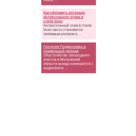
поиск …
Как оформить интерьер
антресольного этажа в
стиле бохо
Антресольный этаж в стиле
бохо часто становится
любимым уголком в …
Геология Подмосковья и
правильный дренаж
Обустройство загородного
участка в Московской
области всегда начинается с
подробного …