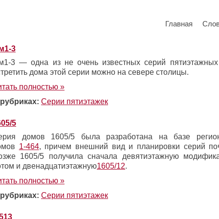
Главная
Сло
м1-3
м1-3 — одна из не очень известных серий пятиэтажных
стретить дома этой серии можно на севере столицы.
итать полностью »
 рубриках:
Серии пятиэтажек
605/5
ерия домов 1605/5 была разработана на базе регио
омов
1-464
, причем внешний вид и планировки серий по
озже 1605/5 получила сначала девятиэтажную модифи
отом и двенадцатиэтажную
1605/12
.
итать полностью »
 рубриках:
Серии пятиэтажек
-513