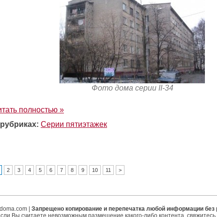
Фото дома серии II-34
итать полностью »
 рубриках:
Серии пятиэтажек
2
3
4
5
6
7
8
9
10
11
>
ipdoma.com |
Запрещено копирование и перепечатка любой информации без
если Вы считаете невозможным размещение какого-либо контента, свяжитесь