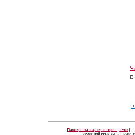
Ч
В
1
Планировки квартир и серии домов
| t
обратной ссылки.
В случае, 