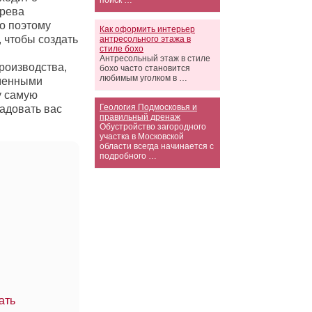
поиск …
ерева
о поэтому
Как оформить интерьер
, чтобы создать
антресольного этажа в
стиле бохо
Антресольный этаж в стиле
роизводства,
бохо часто становится
любимым уголком в …
еменными
у самую
Геология Подмосковья и
радовать вас
правильный дренаж
Обустройство загородного
участка в Московской
области всегда начинается с
подробного …
ать