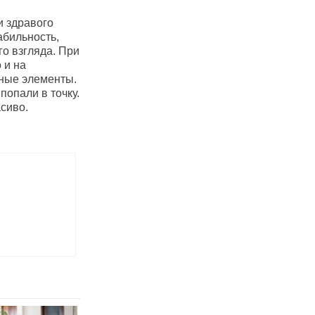
и здравого
абильность,
го взгляда. При
 и на
ьные элементы.
попали в точку.
сиво.