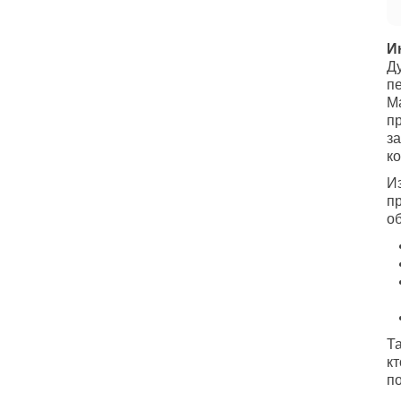
И
Ду
пе
Ма
п
з
к
Из
п
о
Та
кт
по