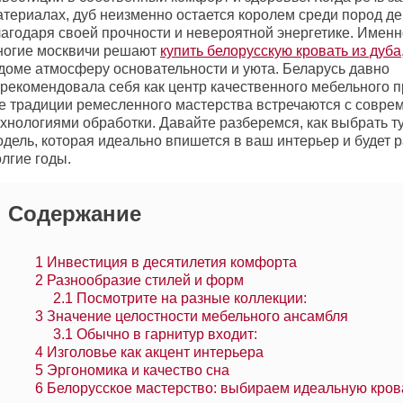
атериалах, дуб неизменно остается королем среди пород д
лагодаря своей прочности и невероятной энергетике. Именн
ногие москвичи решают
купить белорусскую кровать из дуба
 доме атмосферу основательности и уюта. Беларусь давно
арекомендовала себя как центр качественного мебельного п
де традиции ремесленного мастерства встречаются с совр
ехнологиями обработки. Давайте разберемся, как выбрать т
одель, которая идеально впишется в ваш интерьер и будет 
лгие годы.
Содержание
1
Инвестиция в десятилетия комфорта
2
Разнообразие стилей и форм
2.1
Посмотрите на разные коллекции:
3
Значение целостности мебельного ансамбля
3.1
Обычно в гарнитур входит:
4
Изголовье как акцент интерьера
5
Эргономика и качество сна
6
Белорусское мастерство: выбираем идеальную кров