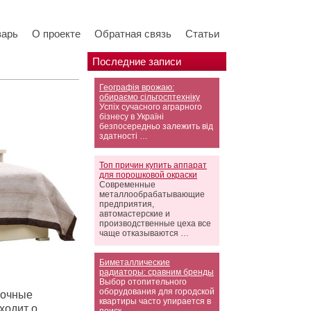
варь
О проекте
Обратная связь
Статьи
Последние записи
Географія врожаю:
обираємо сільгосптехніку
Успіх сучасного аграрного
бізнесу в Україні
безпосередньо залежить від
здатності …
Топ причин купить аппарат
для порошковой окраски
Современные
металлообрабатывающие
предприятия,
автомастерские и
производственные цеха все
чаще отказываются …
Биметаллические
радиаторы: сравним бренды
Выбор отопительного
оборудования для городской
рочные
квартиры часто упирается в
ходит о