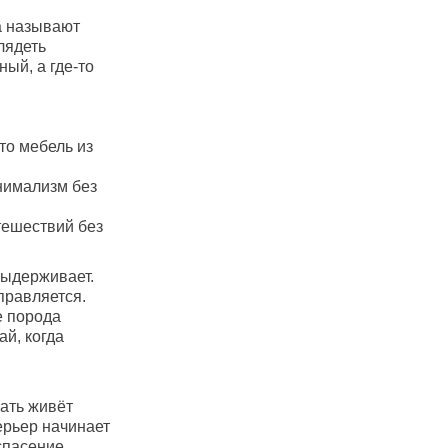
а называют
лядеть
ный, а где-то
то мебель из
нимализм без
тешествий без
 выдерживает.
правляется.
е порода
ай, когда
ать живёт
ерьер начинает
спасение