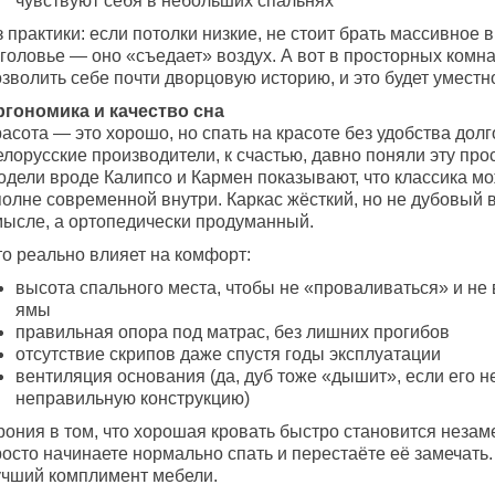
чувствуют себя в небольших спальнях
 практики: если потолки низкие, не стоит брать массивное 
зголовье — оно «съедает» воздух. А вот в просторных комн
зволить себе почти дворцовую историю, и это будет уместн
ргономика и качество сна
асота — это хорошо, но спать на красоте без удобства долг
лорусские производители, к счастью, давно поняли эту прос
одели вроде Калипсо и Кармен показывают, что классика мо
полне современной внутри. Каркас жёсткий, но не дубовый 
мысле, а ортопедически продуманный.
то реально влияет на комфорт:
высота спального места, чтобы не «проваливаться» и не в
ямы
правильная опора под матрас, без лишних прогибов
отсутствие скрипов даже спустя годы эксплуатации
вентиляция основания (да, дуб тоже «дышит», если его не
неправильную конструкцию)
рония в том, что хорошая кровать быстро становится незам
осто начинаете нормально спать и перестаёте её замечать. 
учший комплимент мебели.