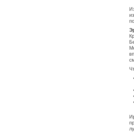
Из
и
по
Э
Кр
Бе
М
в
с
Ч
И
пр
л