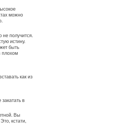
высокое
атах можно
о.
о не получится.
тую истину.
жет быть
в плохом
ставать как из
 закатать в
етной. Вы
Это, кстати,