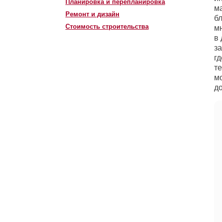
Планировка и перепланировка
м
Ремонт и дизайн
б
Стоимость строительства
м
в
з
г
т
м
до