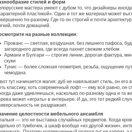
азнообразие стилей и форм
елорусские мастера умеют с дубом то, что дизайнеры иногд
характерной пластикой». Один и тот же материал может выг
вершенно по-разному. Где-то он строгий и почти архитектур
ягкий, почти домашний.
осмотрите на разные коллекции:
Прованс — светлая, воздушная, без лишнего пафоса, буд
загородного дома, где всегда пахнет свежим хлебом
Армани и Булгари — строгие линии, дорогая фактура, ми
скуки
Тунис — более сложная геометрия, резьба, ощущение пу
чемодана
вот тут начинается магия: дуб не навязывает стиль, он его
ть классику, хоть современный лофт — ему всё равно, он с
ногда даже удивляешься, насколько по-разному одна и та ж
рева может «играть» в интерьере. И да, это тот редкий случ
ниверсальность не раздражает.
начение целостности мебельного ансамбля
пальня — это не выставка случайных предметов. Когда кров
дельно от тумбочек, а шкаф вообще «из другой жизни», инт
рвничать. Поэтому коллекционный подход тут не каприз, а 