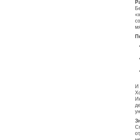
Р
Б
«
со
м
П
И 
Хо
И
де
у
З
С
от
не