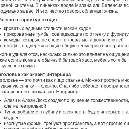
ервной системы. В линейках вроде Милана или Валенсия вс
одумано за вас. И это, честно говоря, облегчает жизнь.
бычно в гарнитур входит:
кровать с единым стилистическим кодом
прикроватные тумбы, совпадающие по оттенку и фурнит
комоды, которые не спорят с кроватью, а дополняют её
шкафы, поддерживающие общую геометрию пространств
ногие удивляются, насколько сильно это влияет на ощущени
аже если в комнате обычный бытовой хаос, мебель хотя бы
изуального шума.
зголовье как акцент интерьера
головье — это почти как лицо спальни. Можно простить мно
еудачную спинку — сложно. Она либо собирает пространств
азваливает его визуально. Например:
Алези и Алези Люкс создают ощущение торжественности,
слегка театральной
Тунис добавляет глубину и сложность, будто интерьер ст
мудрее
изогнутые формы требуют пространства, а вот строгие л