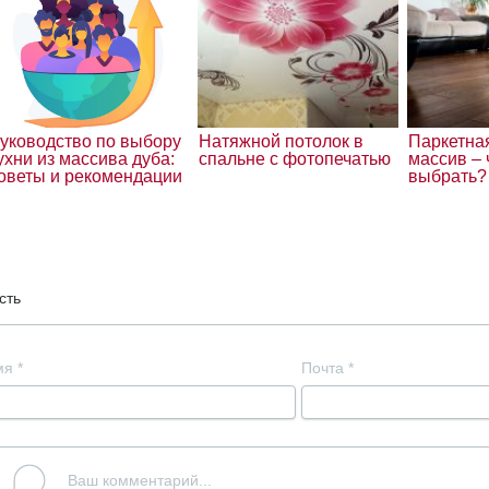
уководство по выбору
Натяжной потолок в
Паркетна
ухни из массива дуба:
спальне с фотопечатью
массив – 
оветы и рекомендации
выбрать?
сть
мя
*
Почта
*