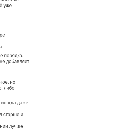
ё уже
уре
а
е порядка.
 не добавляет
гое, но
о, либо
 иногда даже
ал старше и
инии лучше