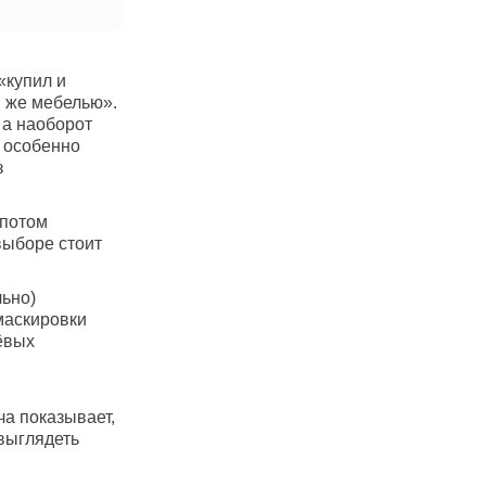
«купил и
й же мебелью».
 а наоборот
о особенно
з
 потом
выборе стоит
льно)
маскировки
ёвых
ча показывает,
 выглядеть