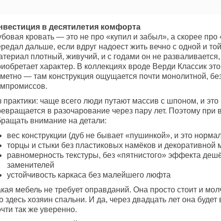
нвестиция в десятилетия комфорта
бовая кровать — это не про «купил и забыл», а скорее про 
редал дальше, если вдруг надоест жить вечно с одной и то
териал плотный, живучий, и с годами он не разваливается,
риобретает характер. В коллекциях вроде Верди Классик эт
аметно — там конструкция ощущается почти монолитной, бе
омпромиссов.
 практики: чаще всего люди путают массив с шпоном, и это
ревращается в разочарование через пару лет. Поэтому при 
бращать внимание на детали:
вес конструкции (дуб не бывает «пушинкой», и это норма
торцы и стыки без пластиковых намёков и декоративной 
равномерность текстуры, без «пятнистого» эффекта деш
заменителей
устойчивость каркаса без малейшего люфта
кая мебель не требует оправданий. Она просто стоит и мол
о здесь хозяин спальни. И да, через двадцать лет она будет
чти так же уверенно.