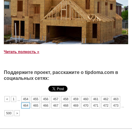
Читать полность »
Поддержите проект, расскажите о tipdoma.com в
социальных сетях:
<
1
454
455
456
457
458
459
460
461
462
463
...
464
465
466
467
468
469
470
471
472
473
...
500
>