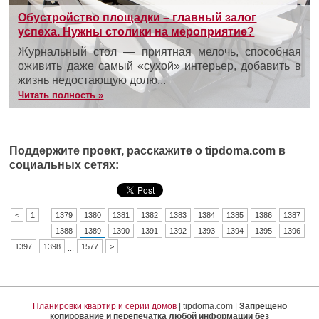
Обустройство площадки – главный залог
успеха. Нужны столики на мероприятие?
Журнальный стол — приятная мелочь, способная
оживить даже самый «сухой» интерьер, добавить в
жизнь недостающую долю...
Читать полность »
Поддержите проект, расскажите о tipdoma.com в
социальных сетях:
<
1
1379
1380
1381
1382
1383
1384
1385
1386
1387
...
1388
1389
1390
1391
1392
1393
1394
1395
1396
1397
1398
1577
>
...
Планировки квартир и серии домов
| tipdoma.com |
Запрещено
копирование и перепечатка любой информации без