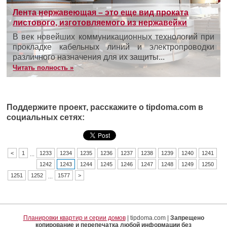
Лента нержавеющая – это еще вид проката
листового, изготовляемого из нержавейки
В век новейших коммуникационных технологий при
прокладке кабельных линий и электропроводки
различного назначения для их защиты...
Читать полность »
Поддержите проект, расскажите о tipdoma.com в
социальных сетях:
<
1
1233
1234
1235
1236
1237
1238
1239
1240
1241
...
1242
1243
1244
1245
1246
1247
1248
1249
1250
1251
1252
1577
>
...
Планировки квартир и серии домов
| tipdoma.com |
Запрещено
копирование и перепечатка любой информации без