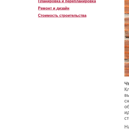
Планировка и перепланировка
Ремонт и дизайн
Стоимость строительства
Ч
К
в
с
о
и
ст
Н