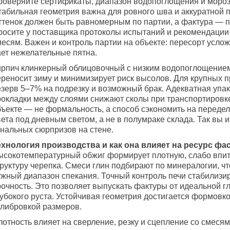
роверяйте сертификаты, диапазон водопоглощения и мороз
табильная геометрия важна для ровного шва и аккуратной п
ттенок должен быть равномерным по партии, а фактура — 
росите у поставщика протоколы испытаний и рекомендации
есям. Важен и контроль партии на объекте: пересорт услож
ает нежелательные пятна.
ирпич клинкерный облицовочный с низким водопоглощение
ереносит зиму и минимизирует риск высолов. Для крупных п
езерв 5–7% на подрезку и возможный брак. Адекватная упак
рокладки между слоями снижают сколы при транспортировк
бъекте — не формальность, а способ сэкономить на передел
ета под дневным светом, а не в полумраке склада. Так вы 
ональных сюрпризов на стене.
ехнология производства и как она влияет на ресурс фа
ысокотемпературный обжиг формирует плотную, слабо вп
труктуру черепка. Смеси глин подбирают по минералогии, ч
ужный диапазон спекания. Точный контроль печи стабилизир
рочность. Это позволяет выпускать фактуры от идеальной г
убокого руста. Устойчивая геометрия достигается формовко
алибровкой размеров.
отность влияет на сверление, резку и сцепление со смесям