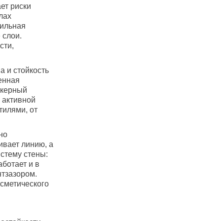
ет риски
лах
бильная
 слои.
сти,
а и стойкость
енная
нкерный
 активной
тилями, от
но
ивает линию, а
стему стены:
аботает и в
нтзазором.
осметического