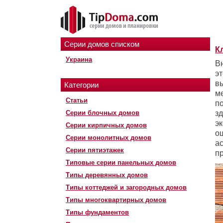
Серии домов списком
К
Украина
В
э
в
Категории
м
Статьи
п
Серии блочных домов
зд
э
Серии кирпичных домов
о
Серии монолитных домов
а
Серии пятиэтажек
п
Типовые серии панельных домов
Типы деревянных домов
Типы коттеджей и загородных домов
Типы многоквартирных домов
Типы фундаментов