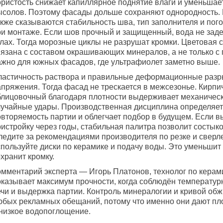
ористость снижает капиллярное поднятие влаги и уменьшае
ысолов. Поэтому фасады дольше сохраняют однородность. 
акже сказываются стабильность шва, тип заполнителя и пог
ри монтаже. Если шов прочный и защищенный, вода не зад
лах. Тогда морозные циклы не разрушат кромки. Цветовая с
вязана с составом окрашивающих минералов, а не только с 
ажно для южных фасадов, где ультрафиолет заметно выше.
ластичность раствора и правильные деформационные раз
апряжения. Тогда фасад не трескается в межсезонье. Кирпи
блицовочный благодаря плотности выдерживает механическ
лучайные удары. Производственная дисциплина определяет
овторяемость партии и облегчает подбор в будущем. Если в
истройку через годы, стабильная палитра позволит состыко
ледите за рекомендациями производителя по резке и сверл
спользуйте диски по керамике и подачу воды. Это уменьшит
хранит кромку.
омментарий эксперта — Игорь Платонов, технолог по керами
оказывает максимум прочности, когда соблюдён температу
ечи и выдержка партии. Контроль минералогии и кривой об
юбых рекламных обещаний, потому что именно они дают пл
 низкое водопоглощение.