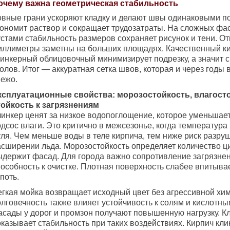
очему важна геометрическая стабильность
овные грани ускоряют кладку и делают швы одинаковыми п
кономит раствор и сокращает трудозатраты. На сложных фа
устами стабильность размеров сохраняет рисунок и тени. О
иллиметры заметны на больших площадях. Качественный к
линкерный облицовочный минимизирует подрезку, а значит с
олов. Итог — аккуратная сетка швов, которая и через годы
вежо.
ксплуатационные свойства: морозостойкость, влагосто
тойкость к загрязнениям
линкер ценят за низкое водопоглощение, которое уменьшае
дсос влаги. Это критично в межсезонье, когда температура
уля. Чем меньше воды в теле кирпича, тем ниже риск разру
асширении льда. Морозостойкость определяет количество ц
ыдержит фасад. Для города важно сопротивление загрязне
пособность к очистке. Плотная поверхность слабее впитыва
поть.
егкая мойка возвращает исходный цвет без агрессивной хи
лговечность также влияет устойчивость к солям и кислотны
асады у дорог и промзон получают повышенную нагрузку. К
оказывает стабильность при таких воздействиях. Кирпич кл