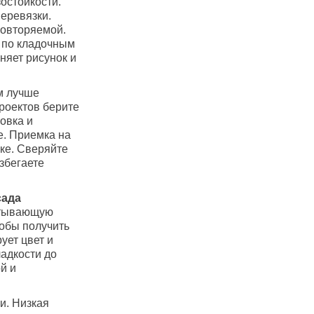
остойкости.
еревязки.
повторяемой.
 по кладочным
няет рисунок и
м лучше
роектов берите
овка и
е. Приемка на
ке. Сверяйте
избегаете
сада
итывающую
тобы получить
ует цвет и
ладкости до
й и
и. Низкая