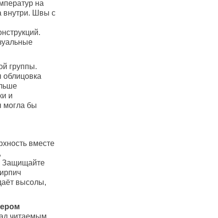
мператур на
а внутри. Швы с
нструкций.
зуальные
ой группы.
я облицовка
ольше
ки и
я могла бы
рхность вместе
,
. Защищайте
Кирпич
даёт высолы,
кером
сад читаемым