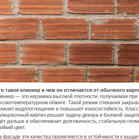
то такое клинкер и чем он отличается от обычного кирп
линкер — это керамика высокой плотности, получаемая при
ысокотемпературном обжиге. Такой режим спекания закрыв
нижает водопоглощение и повышает износостойкость. Класс
блицовочный кирпич решает задачу декора и базовой защит
дёт дальше и обеспечивает долговечность, стабильную геом
ойкий цвет.
а фасаде эти качества проявляются в устойчивости к выще