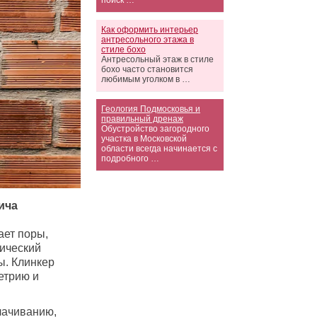
поиск …
Как оформить интерьер
антресольного этажа в
стиле бохо
Антресольный этаж в стиле
бохо часто становится
любимым уголком в …
Геология Подмосковья и
правильный дренаж
Обустройство загородного
участка в Московской
области всегда начинается с
подробного …
ича
ает поры,
ический
ы. Клинкер
етрию и
лачиванию,