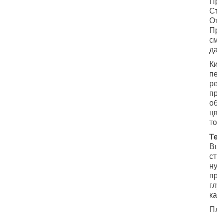
П
С
О
П
см
д
К
п
р
п
о
цв
т
Т
В
с
н
п
гл
к
Пл