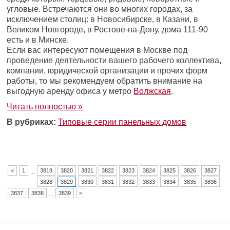
угловые. Встречаются они во многих городах, за
исключением столиц: в Новосибирске, в Казани, в
Великом Новгороде, в Ростове-на-Дону, дома 111-90
есть и в Минске.
Если вас интересуют помещения в Москве под
проведение деятельности вашего рабочего коллектива,
компании, юридической организации и прочих форм
работы, то мы рекомендуем обратить внимание на
выгодную аренду офиса у метро
Волжская
.
Читать полностью »
В рубриках:
Типовые серии панельных домов
<
1
3819
3820
3821
3822
3823
3824
3825
3826
3827
...
3828
3829
3830
3831
3832
3833
3834
3835
3836
3837
3838
3839
>
...