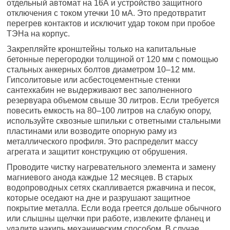
отдельный автомат на 16А и устройство защитного
отключения с током утечки 10 мА. Это предотвратит
перегрев контактов и исключит удар током при пробое
ТЭНа на корпус.
Закрепляйте кронштейны только на капитальные
бетонные перегородки толщиной от 120 мм с помощью
стальных анкерных болтов диаметром 10–12 мм.
Гипсолитовые или асбестоцементные стенки
сантехкабин не выдерживают вес заполненного
резервуара объемом свыше 30 литров. Если требуется
повесить емкость на 80–100 литров на слабую опору,
используйте сквозные шпильки с ответными стальными
пластинами или возводите опорную раму из
металлического профиля. Это распределит массу
агрегата и защитит конструкцию от обрушения.
Проводите чистку нагревательного элемента и замену
магниевого анода каждые 12 месяцев. В старых
водопроводных сетях скапливается ржавчина и песок,
которые оседают на дне и разрушают защитное
покрытие металла. Если вода греется дольше обычного
или слышны щелчки при работе, извлеките фланец и
удалите накипь механическим способом. В случае