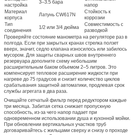
3–3.5 бара
настройка
напор
Материал
Стойкость к
Латунь CW617N
корпуса
коррозии
Тип
Совместимость с
1/2 или 3/4 дюйма
соединения
разводкой
Проверяйте состояние манометра на регуляторе раз в
полгода. Если при закрытых кранах стрелка ползет
вверх, значит, седло клапана износилось или забилось
мусором. Для защиты сварных швов внутреннего
резервуара дополните схему небольшим
расширительным баком объемом 2–5 литров. Это
компенсирует тепловое расширение жидкости при
нагреве до 75 градусов и снизит количество циклов
срабатывания защитной автоматики, продлевая срок
службы агрегата в два раза.
Очищайте сетчатый фильтр перед редуктором каждые
три месяца. Забитая сетка снижает пропускную
способность, из-за чего напор падает при
одновременном использовании душа и кухонной мойки.
При обновлении вертикальных участков труб
договаривайтесь с жильцами сверху и снизу о проходе