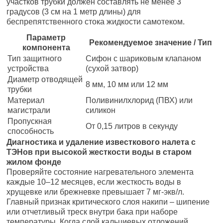
участков трубки должен составлять не менее 3
градусов (3 см на 1 метр длины) для
беспрепятственного стока жидкости самотеком.
Параметр
Рекомендуемое значение / Тип
компонента
Тип защитного
Сифон с шариковым клапаном
устройства
(сухой затвор)
Диаметр отводящей
8 мм, 10 мм или 12 мм
трубки
Материал
Поливинилхлорид (ПВХ) или
магистрали
силикон
Пропускная
От 0,15 литров в секунду
способность
Диагностика и удаление известкового налета с
ТЭНов при высокой жесткости воды в старом
жилом фонде
Проверяйте состояние нагревательного элемента
каждые 10–12 месяцев, если жесткость воды в
хрущевке или брежневке превышает 7 мг-экв/л.
Главный признак критического слоя накипи – шипение
или отчетливый треск внутри бака при наборе
температуры. Когда слой кальциевых отложений