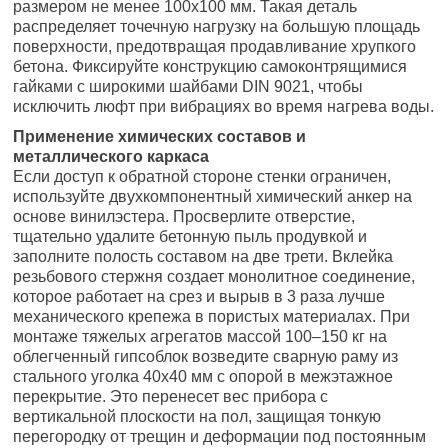
размером не менее 100х100 мм. Такая деталь
распределяет точечную нагрузку на большую площадь
поверхности, предотвращая продавливание хрупкого
бетона. Фиксируйте конструкцию самоконтрящимися
гайками с широкими шайбами DIN 9021, чтобы
исключить люфт при вибрациях во время нагрева воды.
Применение химических составов и
металлического каркаса
Если доступ к обратной стороне стенки ограничен,
используйте двухкомпонентный химический анкер на
основе винилэстера. Просверлите отверстие,
тщательно удалите бетонную пыль продувкой и
заполните полость составом на две трети. Вклейка
резьбового стержня создает монолитное соединение,
которое работает на срез и вырыв в 3 раза лучше
механического крепежа в пористых материалах. При
монтаже тяжелых агрегатов массой 100–150 кг на
облегченный гипсоблок возведите сварную раму из
стального уголка 40х40 мм с опорой в межэтажное
перекрытие. Это перенесет вес прибора с
вертикальной плоскости на пол, защищая тонкую
перегородку от трещин и деформации под постоянным