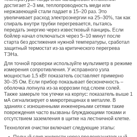
достигает 2–3 мм, теплопроводность меди или
нержавеющей стали падает в 15–20 раз. Это
увеличивает расход электроэнергии на 25–30%, так как
спираль внутри трубки перегревается, пытаясь
передать энергию через известковый панцирь. Если
бойлер начал отключаться через 5–10 минут после
старта без достижения нужной температуры, сработал
защитный термостат из-за критического перегрева
ТЭНа.
Для точной проверки используйте мультиметр в режиме
измерения сопротивления. У исправного узла
мощностью 1,5 кВт показатель составляет примерно
30–35 Ом. Если прибор показывает бесконечность –
оболочка лопнула из-за коррозии под слоем солей.
Также замерьте ток утечки на корпус: показатель выше 1
мА сигнализирует о микротрещинах в металле. В
зданиях с изношенными инженерными сетями такие
повреждения часто вызваны блуждающими токами и
отсутствием заземления в щитке на лестничной клетке.
Технология очистки включает следующие этапы:
Полный слив жидкости через предохранительный