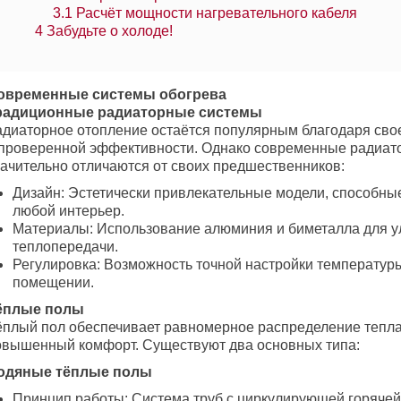
3.1
Расчёт мощности нагревательного кабеля
4
Забудьте о холоде!
овременные системы обогрева
радиционные радиаторные системы
адиаторное отопление остаётся популярным благодаря сво
 проверенной эффективности. Однако современные радиат
начительно отличаются от своих предшественников:
Дизайн: Эстетически привлекательные модели, способные
любой интерьер.
Материалы: Использование алюминия и биметалла для 
теплопередачи.
Регулировка: Возможность точной настройки температур
помещении.
ёплые полы
ёплый пол обеспечивает равномерное распределение тепла
овышенный комфорт. Существуют два основных типа:
одяные тёплые полы
Принцип работы: Система труб с циркулирующей горячей