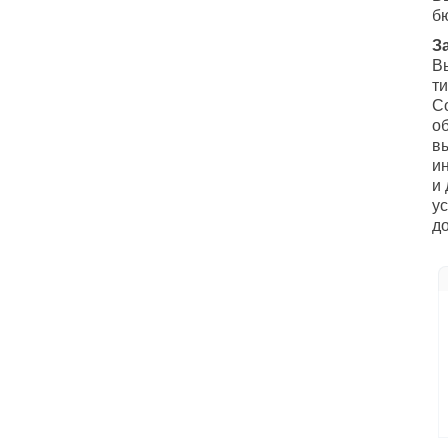
б
З
В
т
С
о
в
и
и
у
до