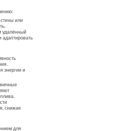
лению:
 стены или
ть.
и удалённый
и адаптировать
ивность
ния.
я энергии и
лнечные
ляют
оплива.
сти
я, снижая
ением для