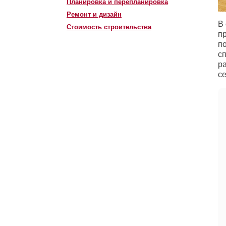
Планировка и перепланировка
Ремонт и дизайн
В
Стоимость строительства
п
п
с
р
с