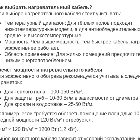
ак выбрать нагревательный кабель?
ри выборе нагревательного кабеля стоит учитывать:
Температурный диапазон: Для тёплых полов подходят
низкотемпературные модели, а для антиобледенительных
средне- и высокотемпературные.
Мощность: Чем выше мощность, тем быстрее кабель нагр
эффективнее работает.
Область применения: Для жилых помещений предпочтите
низким энергопотреблением.
асчёт мощности нагревательного кабеля
ля эффективного обогрева рекомендуется учитывать след
араметры:
Для тёплого пола – 100-150 Вт/м².
Для защиты труб – 10-30 Вт/м в зависимости от диаметра 
Для кровли и водостоков – 25-50 Вт/м.
апример, если требуется обогреть помещение площадью 10 м
редней мощности 120 Вт/м² потребуется:
 м² × 120 Вт/м² = 1200 Вт (1,2 кВт).
бор конкретного кабеля зависит от условий эксплуатации, 