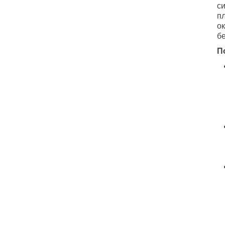
с
п
о
б
П