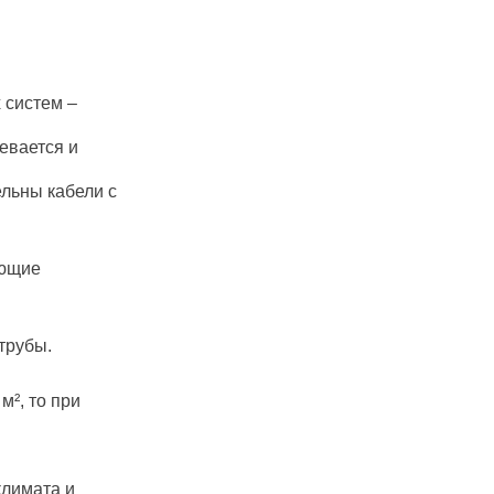
 систем –
евается и
льны кабели с
ующие
трубы.
², то при
климата и