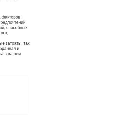
 факторов:
предпочтений.
ий, способных
ого,
е затраты, так
бранная и
та в вашем