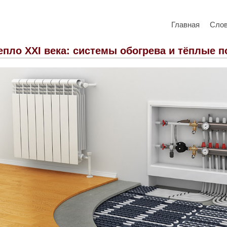
Главная
Сло
епло XXI века: системы обогрева и тёплые 