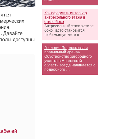
поиск …
Как оформить интерьер
вятся
антресольного этажа в
ммерческих
стиле бохо
Антресольный этаж в стиле
ния,
бохо часто становится
. Давайте
любимым уголком в …
 полы доступны
Геология Подмосковья и
правильный дренаж
Обустройство загородного
участка в Московской
области всегда начинается с
подробного …
кабелей