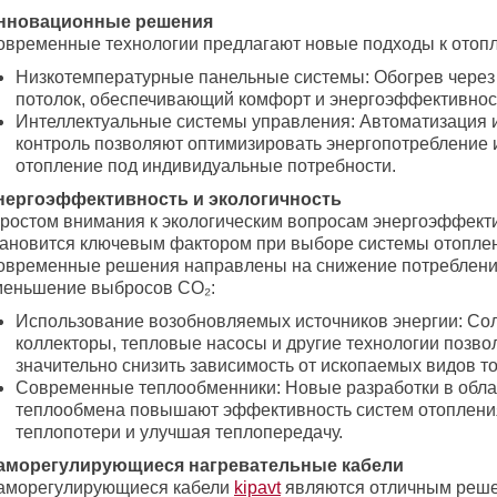
нновационные решения
овременные технологии предлагают новые подходы к отоп
Низкотемпературные панельные системы: Обогрев через
потолок, обеспечивающий комфорт и энергоэффективнос
Интеллектуальные системы управления: Автоматизация 
контроль позволяют оптимизировать энергопотребление 
отопление под индивидуальные потребности.
нергоэффективность и экологичность
 ростом внимания к экологическим вопросам энергоэффект
тановится ключевым фактором при выборе системы отопле
овременные решения направлены на снижение потреблени
меньшение выбросов CO₂:
Использование возобновляемых источников энергии: Со
коллекторы, тепловые насосы и другие технологии позво
значительно снизить зависимость от ископаемых видов т
Современные теплообменники: Новые разработки в обла
теплообмена повышают эффективность систем отоплени
теплопотери и улучшая теплопередачу.
аморегулирующиеся нагревательные кабели
аморегулирующиеся кабели
kipavt
являются отличным реш