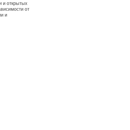
и и открытых
ависимости от
и и