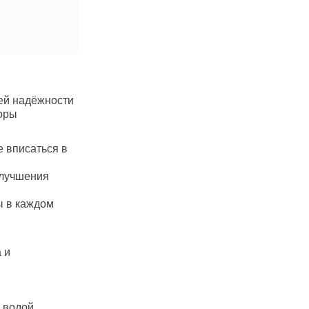
ей надёжности
оры
 вписаться в
улучшения
ы в каждом
 и
 водой,