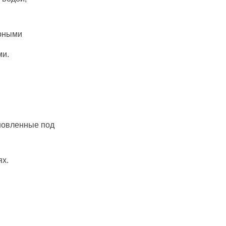
урными
ми.
новленные под
ях.