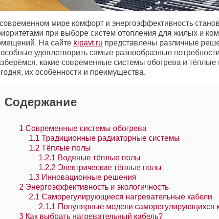
 современном мире комфорт и энергоэффективность стано
риоритетами при выборе систем отопления для жилых и ко
омещений. На сайте
kipavt.ru
представлены различные реше
пособные удовлетворить самые разнообразные потребности
азберёмся, какие современные системы обогрева и тёплые
егодня, их особенности и преимущества.
Содержание
1
Современные системы обогрева
1.1
Традиционные радиаторные системы
1.2
Тёплые полы
1.2.1
Водяные тёплые полы
1.2.2
Электрические тёплые полы
1.3
Инновационные решения
2
Энергоэффективность и экологичность
2.1
Саморегулирующиеся нагревательные кабели
2.1.1
Популярные модели саморегулирующихся 
3
Как выбрать нагревательный кабель?