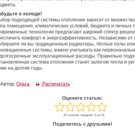
юджета.
абудьте о холоде!
ыбор подходящей системы отопления зависит от множества
ипа помещения, климатических условий, бюджета и личных 
овременные технологии предлагают широкий спектр решен
беспечить комфорт и энергоэффективность. Независимо от т
ыбираете ли вы традиционные радиаторы, тёплые полы или
нновационные системы, важно учитывать как первоначальны
 долгосрочные эксплуатационные расходы. Правильно подо
становленная система отопления станет залогом тепла и ую
ме на долгие годы.
Автор:
Ольга
Распечатать
Оцените статью:
(0 голосов, среднее: 0 из 5)
Поделитесь с друзьями!