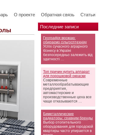
варь
О проекте
Обратная связь
Статьи
Последние записи
полы
Географія врожаю:
обираємо сільгосптехніку
Успіх сучасного аграрного
бізнесу в Україні
безпосередньо залежить від
здатності …
Топ причин купить аппарат
для порошковой окраски
Современные
металлообрабатывающие
предприятия,
автомастерские и
производственные цеха все
чаще отказываются …
Биметаллические
радиаторы: сравним бренды
Выбор отопительного
оборудования для городской
квартиры часто упирается в