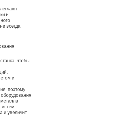
блегчают
ки и
йного
не всегда
ования.
 станка, чтобы
ций.
ветом и
ия, поэтому
 оборудования.
 металла
систем
а и увеличит