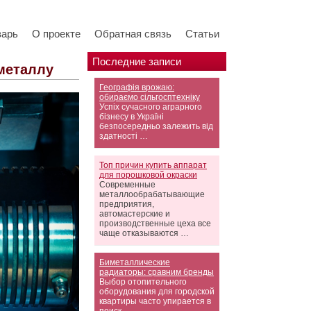
варь
О проекте
Обратная связь
Статьи
Последние записи
металлу
Географія врожаю:
обираємо сільгосптехніку
Успіх сучасного аграрного
бізнесу в Україні
безпосередньо залежить від
здатності …
Топ причин купить аппарат
для порошковой окраски
Современные
металлообрабатывающие
предприятия,
автомастерские и
производственные цеха все
чаще отказываются …
Биметаллические
радиаторы: сравним бренды
Выбор отопительного
оборудования для городской
квартиры часто упирается в