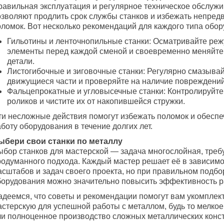
равильная эксплуатация и регулярное техническое обслуж
озволяют продлить срок службы станков и избежать непре
оломок. Вот несколько рекомендаций для каждого типа обор
Гильотины и ленточнопильные станки: Осматривайте ре
элементы перед каждой сменой и своевременно меняйт
детали.
Листогибочные и зиговочные станки: Регулярно смазыва
движущиеся части и проверяйте на наличие повреждений
Фальцепрокатные и угловысечные станки: Контролируйте
роликов и чистите их от накопившейся стружки.
ти несложные действия помогут избежать поломок и обеспе
боту оборудования в течение долгих лет.
ыбери свои станки по металлу
ыбор станков для мастерской — задача многослойная, тре
родуманного подхода. Каждый мастер решает её в зависимо
асштабов и задач своего проекта, но при правильном подбо
борудования можно значительно повысить эффективность р
адеемся, что советы и рекомендации помогут вам укомплек
астерскую для успешной работы с металлом, будь то мелко
ли полноценное производство сложных металлических конст