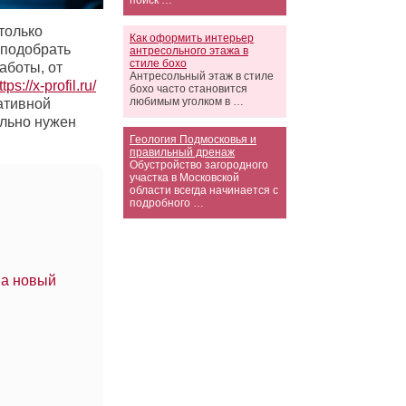
поиск …
только
Как оформить интерьер
 подобрать
антресольного этажа в
стиле бохо
аботы, от
Антресольный этаж в стиле
ttps://x-profil.ru/
бохо часто становится
любимым уголком в …
ративной
ельно нужен
Геология Подмосковья и
правильный дренаж
Обустройство загородного
участка в Московской
области всегда начинается с
подробного …
на новый