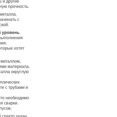
ы и другие
ную прочность.
металла.
начинать с
ской.
й уровень
 выполнения
ния.
оторые хотят
 металлом,
ями материала.
талла округлую
аллических
те с трубами и
что необходимо
я сварки.
пусов.
спектр задач,