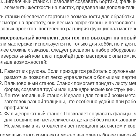
Зиговочный станок. Позволяет создавать бортики, фальц
элементы жёсткости на листах, придавая им дополнитель
ти станки обеспечат стартовые возможности для обработки 
есмотря на простоту, они весьма эффективны и позволяют 
азовых проектов, постепенно расширяя функционал мастер
ниверсальный комплект: для тех, кто выходит на новы
ли мастерская используется не только для хобби, но и для
олее сложных заказов, следует расширить набор оборудова
ниверсальный комплект подойдёт для мастеров с опытом, к
ольше возможностей:
Размотчик рулона. Если приходится работать с рулонным
размотчик позволит легко управляться с большими парти
Вальцовочный станок. Станок помогает придать листу ме
форму, создавая трубы или цилиндрические конструкции.
Ленточнопильный станок. Идеален для точной резки мет
заготовок разной толщины, что особенно удобно при рабо
профилем.
Фальцепрокатный станок. Позволяет создавать фальцы, 
для соединения металлических деталей без использовани
Незаменим в изготовлении вентиляционных систем и кор
 помощью этого комплекта можно выполнять более широкий 