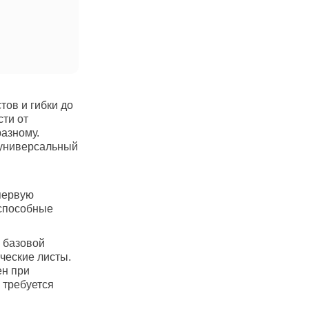
тов и гибки до
сти от
разному.
 универсальный
первую
 способные
 базовой
ческие листы.
ен при
е требуется