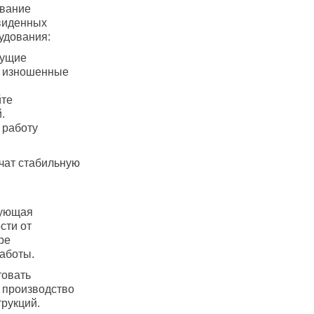
ивание
двиденных
удования:
жущие
е изношенные
йте
.
 работу
чат стабильную
бующая
сти от
ре
аботы.
товать
е производство
рукций.