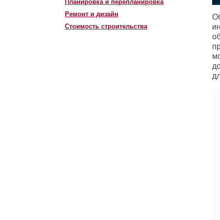
Планировка и перепланировка
Ремонт и дизайн
О
Стоимость строительства
и
о
п
мо
д
д