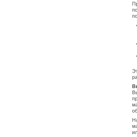
П
п
п
Э
ра
В
В
п
м
о
Н
м
и