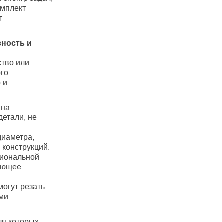
омплект
т
ность и
ство или
ого
 и
 на
детали, не
диаметра,
 конструкций.
сиональной
ляющее
огут резать
ыми
ля которых