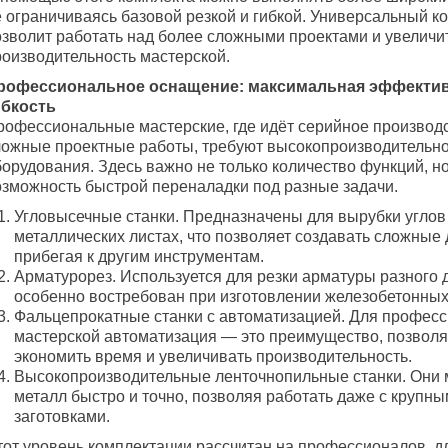
е ограничиваясь базовой резкой и гибкой. Универсальный к
озволит работать над более сложными проектами и увеличи
роизводительность мастерской.
рофессиональное оснащение: максимальная эффектив
ибкость
рофессиональные мастерские, где идёт серийное производ
ложные проектные работы, требуют высокопроизводительн
орудования. Здесь важно не только количество функций, но
озможность быстрой переналадки под разные задачи.
Угловысечные станки. Предназначены для вырубки углов
металлических листах, что позволяет создавать сложные 
прибегая к другим инструментам.
Арматурорез. Используется для резки арматуры разного 
особенно востребован при изготовлении железобетонных
Фальцепрокатные станки с автоматизацией. Для профес
мастерской автоматизация — это преимущество, позво
экономить время и увеличивать производительность.
Высокопроизводительные ленточнопильные станки. Они м
металл быстро и точно, позволяя работать даже с крупн
заготовками.
тот уровень комплектации рассчитан на профессионалов, д