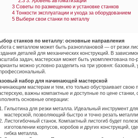
2.3
3. Уровень автоматизации
3
Советы по размещению и установке станков
4
Тонкости эксплуатации и ухода за оборудованием
5
Выбери свои станки по металлу
ыбор станков по металлу: основные направления
абота с металлом может быть разноплановой — от резки лис
оздания деталей для механических конструкций. В зависимо
асштаба задач, мастерская может быть укомплектована по-
арианты можно условно разделить на три уровня: базовый,
 профессиональный.
азовый набор для начинающей мастерской
ачинающим мастерам и тем, кто только обустраивает свою 
астерскую, важны компактные и доступные по цене станки,
ыполнять основные операции:
Гильотина для резки металла. Идеальный инструмент для
мастерской, позволяющий быстро и точно резать металли
Листогибочный станок. Компактный листогиб будет полез
изготовлении корпусов, коробов и других конструкций, гд
гибка металла.