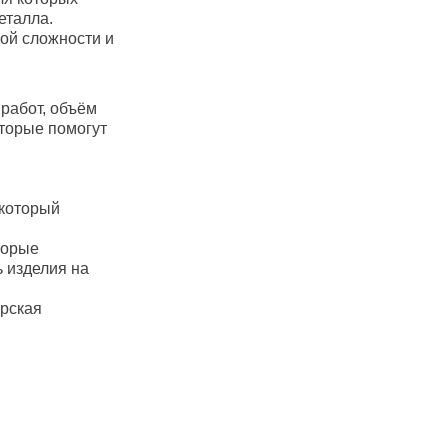
еталла.
ой сложности и
работ, объём
оторые помогут
 который
торые
ь изделия на
рская