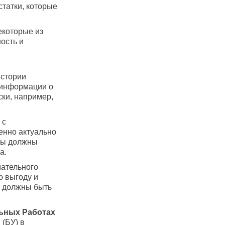
татки, которые
екоторые из
ость и
истории
 информации о
ки, например,
 с
енно актуально
алы должны
а.
мательного
ю выгоду и
я должны быть
ьных Работах
 (БУ) в