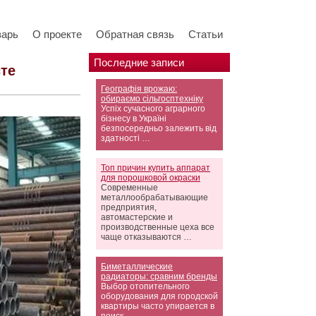
варь
О проекте
Обратная связь
Статьи
Последние записи
те
Географія врожаю:
обираємо сільгосптехніку
Успіх сучасного аграрного
бізнесу в Україні
безпосередньо залежить від
здатності …
Топ причин купить аппарат
для порошковой окраски
Современные
металлообрабатывающие
предприятия,
автомастерские и
производственные цеха все
чаще отказываются …
Биметаллические
радиаторы: сравним бренды
Выбор отопительного
оборудования для городской
квартиры часто упирается в