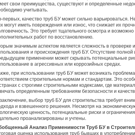
меет свои преимущества, существуют и определенные недос
еобходимо учитывать.
о-первых, качество труб БУ может сильно варьироваться. Н
х могут иметь повреждения или износ, что снижает их прочн
олговечность. Это требует тщательного осмотра и возможно
ополнительных работ по восстановлению.
торым значимым аспектом является сложность в проверке 
спользования и происхождения труб БУ. Отсутствие полной
редыдущем применении может скрывать потенциальные рис
спользование в агрессивных или коррозийных средах.
акже, при использовании труб БУ может возникать проблема
оответствием строительным нормам и стандартам. Это особ
 странах с строгими строительными кодексами, где матери
твечать определенным требованиям безопасности и качеств
 заключение, выбор труб БУ для строительства требует вни
одхода и взвешенного решения. Несмотря на экономическу
кологическую ценность, потенциальные риски и ограничени
щательно проанализированы и учтены.
бобщенный Анализ Применимости Труб БУ в Строител
тоговая оценка использования труб бывших в употреблении