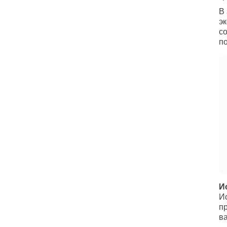
В 
э
со
п
И
И
п
в