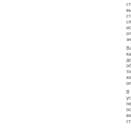
с
в
с
с
и
о
з
В
ка
д
о
то
к
о
В
ус
п
о
в
с