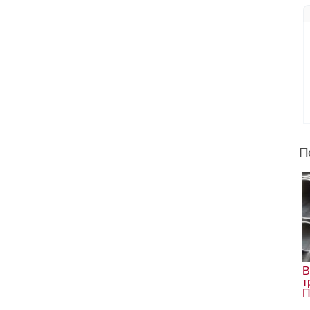
П
В
т