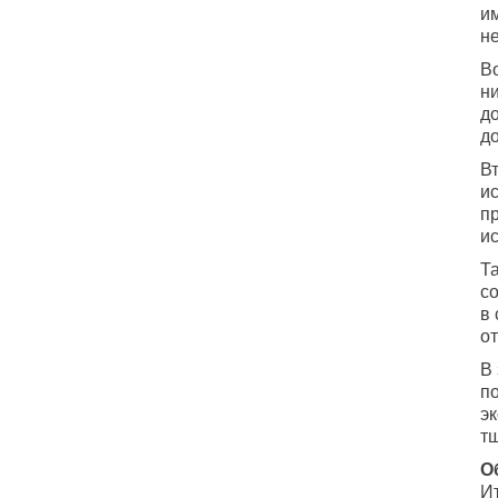
и
н
В
ни
д
д
В
и
п
и
Т
с
в
о
В
п
э
т
О
И