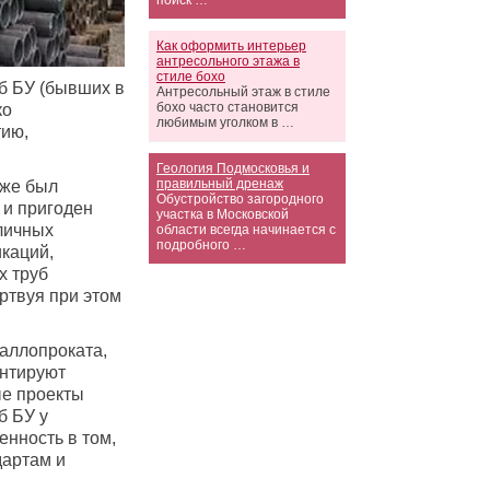
поиск …
Как оформить интерьер
антресольного этажа в
стиле бохо
б БУ (бывших в
Антресольный этаж в стиле
бохо часто становится
ко
любимым уголком в …
тию,
Геология Подмосковья и
правильный дренаж
уже был
Обустройство загородного
 и пригоден
участка в Московской
личных
области всегда начинается с
подробного …
каций,
х труб
ртвуя при этом
аллопроката,
антируют
ые проекты
б БУ у
енность в том,
дартам и