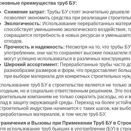
сновные преимущества труб БУ:
Снижение затрат:
Трубы БУ стоят значительно дешевле 
позволяет экономить средства при реализации строитель
Экологичность:
Использование переработанных матер
способствует уменьшению экологического воздействия, та
сокращается потребность в новых ресурсах и уменьшает
отходов.
Прочность и надежность:
Несмотря на то, что трубы БУ
употреблении, они часто сохраняют высокие показатели 
могут успешно использоваться в различных конструкциях
Широкий ассортимент:
Переработанные трубы часто д
разнообразии размеров и форм, что предоставляет боль
при выборе материала для конкретных строительных нуж
спользование труб БУ в строительстве является не только 
ыгодным, но и социально ответственным решением. Это по
троительным компаниям не только сократить расходы, но и 
клад в защиту окружающей среды. Переход на более устойч
строительной индустрии начинается с таких шагов, как выб
ереработанных материалов, в том числе труб БУ.
граничения и Вызовы при Применении Труб БУ в Стро
отя использование труб бывших в употреблении (БУ) в стро