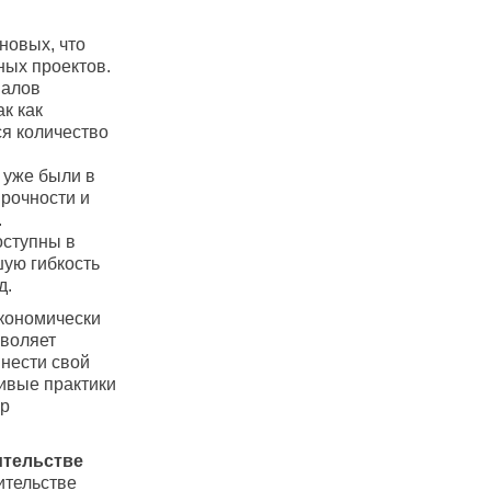
новых, что
ных проектов.
иалов
к как
ся количество
 уже были в
прочности и
.
оступны в
шую гибкость
д.
экономически
зволяет
внести свой
ивые практики
ор
ительстве
ительстве