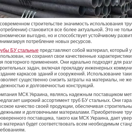
 современном строительстве значимость использования тру
отреблении) становится все более актуальной. Это не толь
кономически выгодно, но и способствует устойчивому разви
инимизируя потребление новых ресурсов.
рубы БУ стальные
представляют собой материал, который 
спользован, но сохранил свои качественные характеристики
ля повторного применения. Они идеально подходят для раз
троительных задач, включая прокладку инженерных коммуни
оздание каркасов зданий и сооружений. Использование таки
озволяет существенно снизить затраты на материалы, не же
адежностью и долговечностью конструкций.
омпания МСК Украина, являясь надежным поставщиком мет
редлагает широкий ассортимент труб БУ стальных. Они гар
ысокое качество своей продукции, обеспечивая строительн
адежными и долговечными материалами. Приобретение тру
оверенного поставщика, такого как МСК Украина, дает увер
то материал будет соответствовать всем необходимым стан
ребованиям.