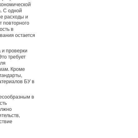
экономической
. С одной
ые расходы и
т повторного
ость в
ования остается
 и проверки
Это требует
для
мам. Кроме
стандарты,
атериалов БУ в
лесообразным в
сть
олжно
тельств,
ствие