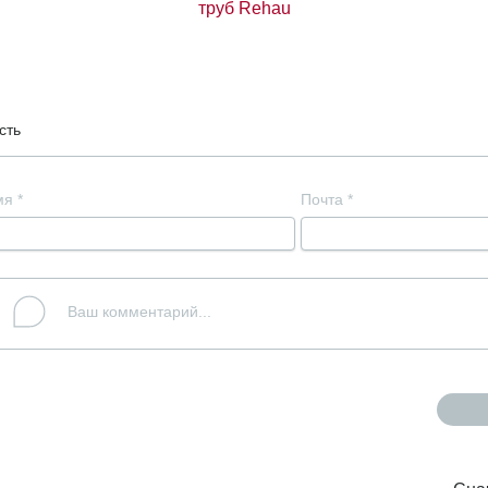
труб Rehau
сть
мя
*
Почта
*