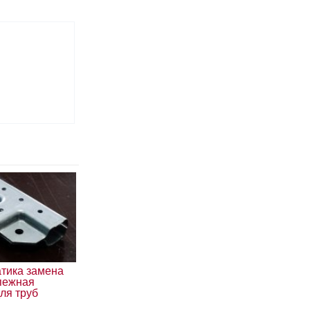
тика замена
епежная
ля труб