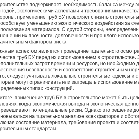
троительстве подчеркивает необходимость баланса между 
ыгодой, экологическими аспектами и требованиями качества
тороны, применение труб БУ позволяет снизить строительн
пособствует уменьшению экологического воздействия за сче
спользования материалов. С другой стороны, неопределенн
тношении их прочности, долговечности и прошлого использ
начительным фактором риска.
ажным аспектом является проведение тщательного осмотра
чества труб БУ перед их использованием в строительстве. 
ополнительных затрат времени и ресурсов, но необходимо 
беспечения безопасности и соответствия строительным нор
го, следует учитывать локальные строительные кодексы и 
оторые могут ограничивать или запрещать использование м
пределенных типах конструкций.
 итоге, применение труб БУ в строительстве может быть це
ловиях, когда экономическая выгода и экологическая ценно
еревешивают потенциальные риски. Однако это решение д
сновываться на тщательном анализе всех факторов и обстоя
ключая состояние материала, требования проекта и соответ
троительным стандартам.