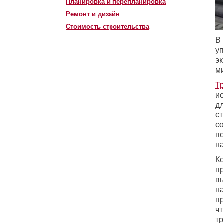
Планировка и перепланировка
Ремонт и дизайн
Стоимость строительства
В
уп
э
м
Т
и
д
с
с
п
н
К
п
в
н
пр
ч
т