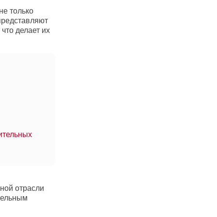
не только
 представляют
 что делает их
ительных
ьной отрасли
тельным