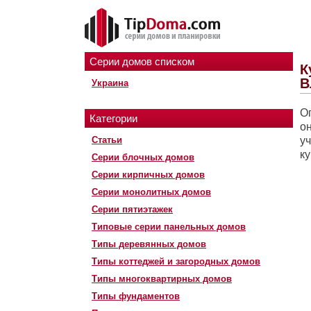
Серии домов списком
К
В
Украина
Ог
Категории
он
Статьи
уч
к
Серии блочных домов
Серии кирпичных домов
Серии монолитных домов
Серии пятиэтажек
Типовые серии панельных домов
Типы деревянных домов
Типы коттеджей и загородных домов
Типы многоквартирных домов
Типы фундаментов