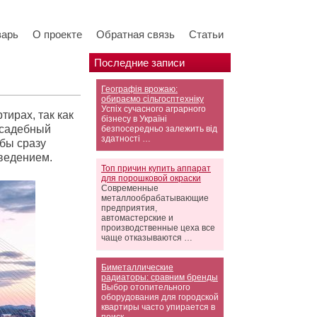
варь
О проекте
Обратная связь
Статьи
Последние записи
Географія врожаю:
обираємо сільгосптехніку
Успіх сучасного аграрного
ирах, так как
бізнесу в Україні
иусадебный
безпосередньо залежить від
здатності …
обы сразу
зведением.
Топ причин купить аппарат
для порошковой окраски
Современные
металлообрабатывающие
предприятия,
автомастерские и
производственные цеха все
чаще отказываются …
Биметаллические
радиаторы: сравним бренды
Выбор отопительного
оборудования для городской
квартиры часто упирается в