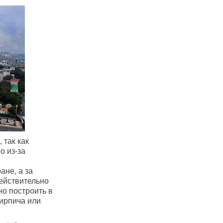
 так как
о из-за
ане, а за
действительно
но построить в
кирпича или