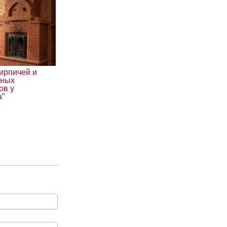
ирпичей и
ьных
ов у
a”