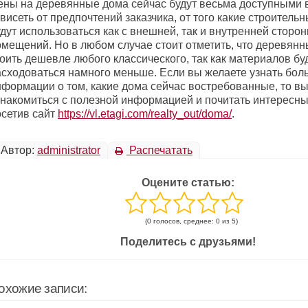
ены на деревянные дома сейчас будут весьма доступными в
висеть от предпочтений заказчика, от того какие строител
дут использоваться как с внешней, так и внутренней сторон
омещений. Но в любом случае стоит отметить, что деревянн
оить дешевле любого классического, так как материалов бу
асходоваться намного меньше. Если вы желаете узнать бол
нформации о том, какие дома сейчас востребованные, то в
знакомиться с полезной информацией и почитать интересны
осетив сайт
https://vl.etagi.com/realty_out/doma/
.
Автор:
administrator
Распечатать
Оцените статью:
(0 голосов, среднее: 0 из 5)
Поделитесь с друзьями!
охожие записи: