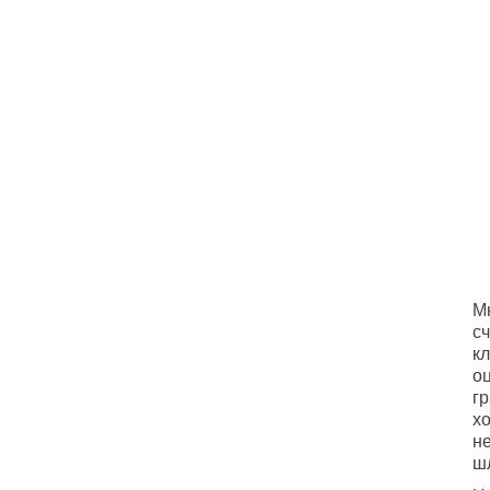
Мн
сч
кл
о
г
х
не
ш