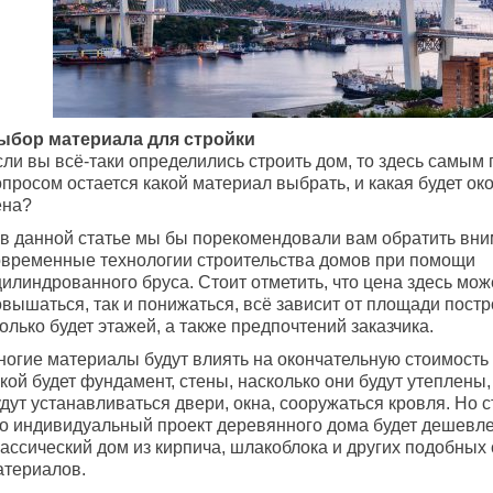
ыбор материала для стройки
сли вы всё-таки определились строить дом, то здесь самым
просом остается какой материал выбрать, и какая будет ок
ена?
 в данной статье мы бы порекомендовали вам обратить вни
овременные технологии строительства домов при помощи
илиндрованного бруса. Стоит отметить, что цена здесь мож
вышаться, так и понижаться, всё зависит от площади постро
олько будет этажей, а также предпочтений заказчика.
ногие материалы будут влиять на окончательную стоимость 
кой будет фундамент, стены, насколько они будут утеплены,
дут устанавливаться двери, окна, сооружаться кровля. Но с
то индивидуальный проект деревянного дома будет дешевле
лассический дом из кирпича, шлакоблока и других подобных
атериалов.