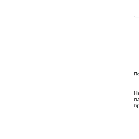
По
Н
п
t