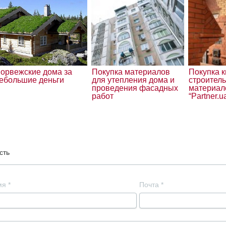
орвежские дома за
Покупка материалов
Покупка к
ебольшие деньги
для утепления дома и
строител
проведения фасадных
материал
работ
“Partner.u
сть
мя
*
Почта
*