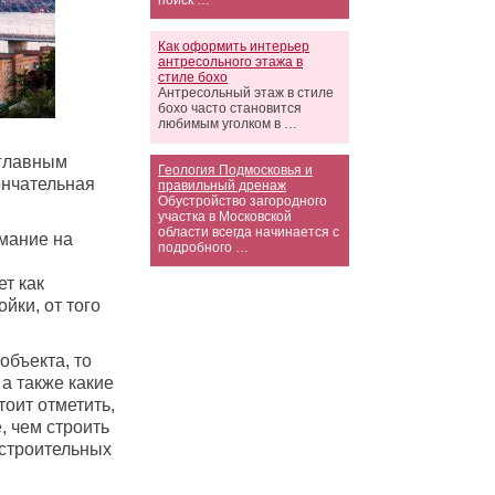
поиск …
Как оформить интерьер
антресольного этажа в
стиле бохо
Антресольный этаж в стиле
бохо часто становится
любимым уголком в …
 главным
Геология Подмосковья и
ончательная
правильный дренаж
Обустройство загородного
участка в Московской
области всегда начинается с
мание на
подробного …
ет как
йки, от того
объекта, то
 а также какие
тоит отметить,
, чем строить
 строительных