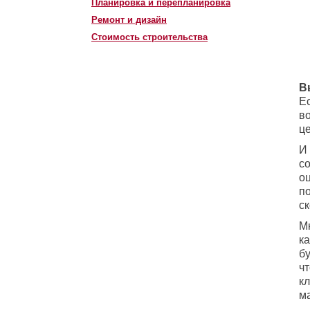
Планировка и перепланировка
Ремонт и дизайн
Стоимость строительства
В
Е
во
ц
И
с
оц
по
ск
М
ка
бу
ч
к
м