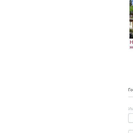
Н
н
Го
И