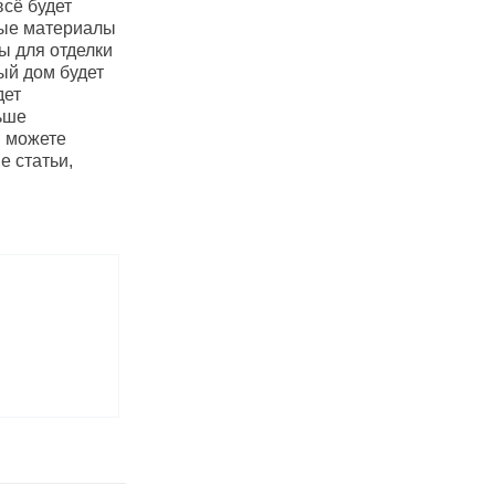
сё будет
ьные материалы
ы для отделки
ый дом будет
дет
ьше
ы можете
е статьи,