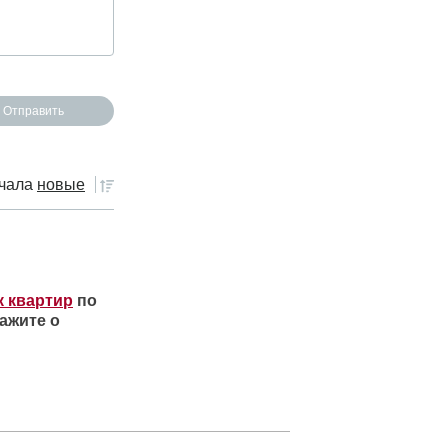
чала
новые
к квартир
по
ажите о