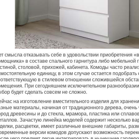
ет смысла отказывать себе в удовольствии приобретения «в
омощника» в составе спального гарнитура либо мебельной 
стиной, столовой, прихожей, кабинета. Комоды часто реали
амостоятельную единицу, в этом случае остается подобрать
оответствующую в стилевом отношении сложившейся обста
омещения. При сегодняшнем исключительном разнообразии
ыбор будет сделать совсем не сложно.
ейчас на изготовление вместительного изделия для хранен
азные материалы, начиная от традиционного дерева, очень
ород древесины и до стекла, мрамора, пластика или сплаво
еталлов. Зачастую линейка моделей содержит несколько ва
тделки, расцветки, имеет различные внешние габариты, раз
овременные версии комодов допускают возможность перек
осле чего предмет легче интегрировать в нынешние гардер