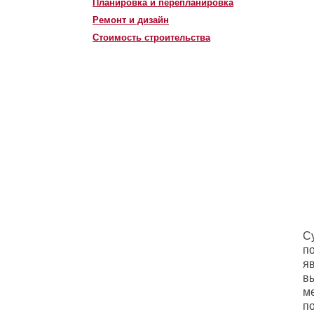
Планировка и перепланировка
Ремонт и дизайн
Стоимость строительства
С
п
яв
в
м
по