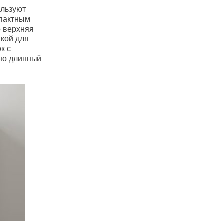
ользуют
мпактным
о верхняя
кой для
к с
 но длинный