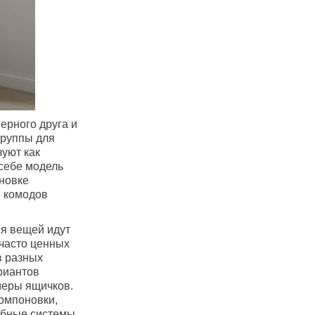
ерного друга и
группы для
зуют как
 себе модель
новке
 комодов
ия вещей идут
 часто ценных
в разных
риантов
меры ящичков.
омпоновки,
обные системы.