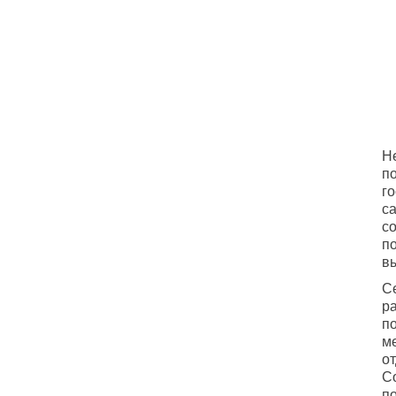
Н
п
го
с
с
п
в
С
р
п
м
о
С
п