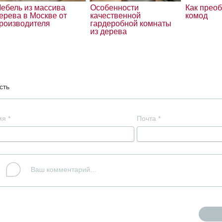
ебель из массива
Особенности
Как прео
ерева в Москве от
качественной
комод
роизводителя
гардеробной комнаты
из дерева
сть
мя
*
Почта
*