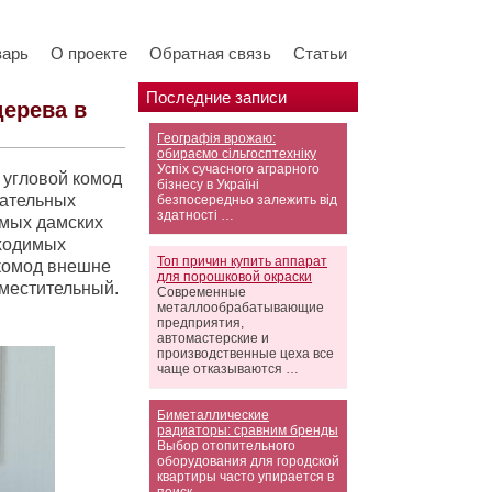
варь
О проекте
Обратная связь
Статьи
Последние записи
дерева в
Географія врожаю:
обираємо сільгосптехніку
Успіх сучасного аграрного
 угловой комод
бізнесу в Україні
зательных
безпосередньо залежить від
здатності …
имых дамских
бходимых
Топ причин купить аппарат
 комод внешне
для порошковой окраски
вместительный.
Современные
металлообрабатывающие
предприятия,
автомастерские и
производственные цеха все
чаще отказываются …
Биметаллические
радиаторы: сравним бренды
Выбор отопительного
оборудования для городской
квартиры часто упирается в