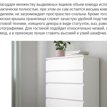
лагодаря множеству выдвижных ящиков объем комода исп
рактически полностью, при этом он сам остается весьма ко
зделием, не загромождает пространство спальни. Кроме тог
лоская крышка хранилища служит зачастую удобной подстав
товой техники, изящного декора в виде статуэток, ваз, рамо
отографиями. Для гостиной подойдет относительно низкий,
мод, а в прихожую лучше ставить высокий и узкий шкафчик.