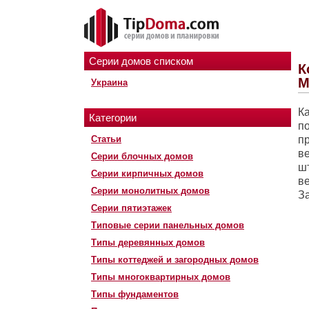
Серии домов списком
К
М
Украина
К
Категории
п
Статьи
п
в
Серии блочных домов
ш
Серии кирпичных домов
в
Серии монолитных домов
З
Серии пятиэтажек
Типовые серии панельных домов
Типы деревянных домов
Типы коттеджей и загородных домов
Типы многоквартирных домов
Типы фундаментов