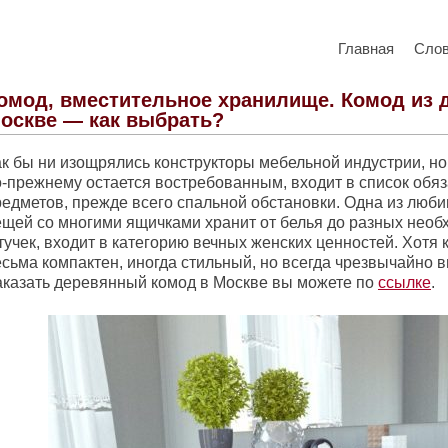
Главная
Сло
омод, вместительное хранилище. Комод из 
оскве — как выбрать?
ак бы ни изощрялись конструкторы мебельной индустрии, но
о-прежнему остается востребованным, входит в список обя
редметов, прежде всего спальной обстановки. Одна из люб
ещей со многими ящичками хранит от белья до разных нео
тучек, входит в категорию вечных женских ценностей. Хотя
есьма компактен, иногда стильный, но всегда чрезвычайно 
аказать деревянный комод в Москве вы можете по
ссылке
.