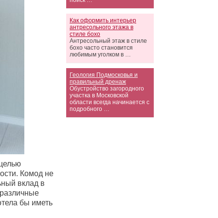
поиск …
Как оформить интерьер
антресольного этажа в
стиле бохо
Антресольный этаж в стиле
бохо часто становится
любимым уголком в …
Геология Подмосковья и
правильный дренаж
Обустройство загородного
участка в Московской
области всегда начинается с
подробного …
 целью
ости. Комод не
ьный вклад в
 различные
отела бы иметь
.