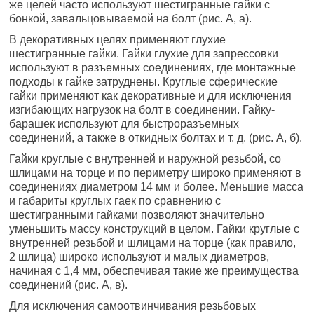
же целей часто используют шестигранные гайки с
бонкой, завальцовываемой на болт (рис. А, а).
В декоративных целях применяют глухие
шестигранные гайки. Гайки глухие для запрессовки
используют в разъемных соеди­нениях, где монтажные
подходы к гайке затруднены. Круглые сферические
гайки применяют как декоративные и для исключе­ния
изгибающих нагрузок на болт в соединении. Гайку-
барашек используют для быстроразъемных
соединений, а также в откидных болтах и т. д. (рис. А, б).
Гайки круглые с внутренней и наружной резьбой, со
шлицами на торце и по периметру широко применяют в
соединениях диа­метром 14 мм и более. Меньшие масса
и габариты круглых гаек по сравнению с
шестигранными гайками позволяют значительно
уменьшить массу конструкций в целом. Гайки круглые с
внутрен­ней резьбой и шлицами на торце (как правило,
2 шлица) широко используют и малых диаметров,
начиная с 1,4 мм, обеспечивая такие же преимущества
соединений (рис. А, в).
Для исключения самоотвинчивания резьбовых