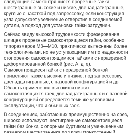
следующие самоконтрящиеся прорезные гайки:
шестигранные высокие и низкие, двенадцати­гранные,
круглые с накаткой под запрессовку, если конструкция
узла допускает увеличение отверстия в соединяемой
детали, а подход для установки гайки затруднен.
Сейчас ввиду высокой трудоемкости фрезерования
шлицев прорезные самоконтрящиеся гайки, особенно
типоразме­ров М3—М10, практически вытеснены более
технологичными, но не уступающими им по надежности
стопорения самоконтря­щимися гайками с неразрезной
деформированной бонкой (рис. А, д, е).
Самоконтрящиеся гайки с неразрезной бонкой
применяют также высокие и низкие, под запрессовку,
двенадцати­гранные, с пазовой конфигурацией и др.
Область применения высоких и низких
самоконтрящихся гаек, двенадцатигранных и с пазовой
конфигурацией определяется теми же условиями
эксплуатации, что и обычных гаек.
В соединениях, работающих преимущественно на срез,
широко используют шестигранные самоконтрящиеся
гайки без бонки, с опорным буртиком и уменьшенным
размером шестигранника под ключ (тонкостенный