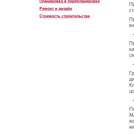
Планировка и перепланировка
П
Ремонт и дизайн
ст
Стоимость строительства
П
в
П
к
с
Г
д
К
ц
П
М
в
к