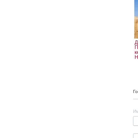
Д
П
к
Н
Го
И