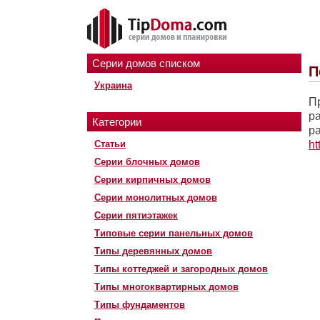
Серии домов списком
П
Украина
П
р
Категории
р
Статьи
ht
Серии блочных домов
Серии кирпичных домов
Серии монолитных домов
Серии пятиэтажек
Типовые серии панельных домов
Типы деревянных домов
Типы коттеджей и загородных домов
Типы многоквартирных домов
Типы фундаментов