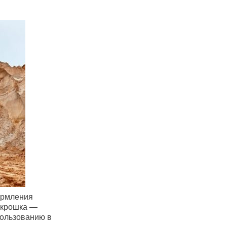
ормления
 крошка —
пользованию в