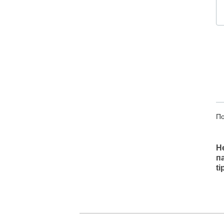
По
Н
п
t