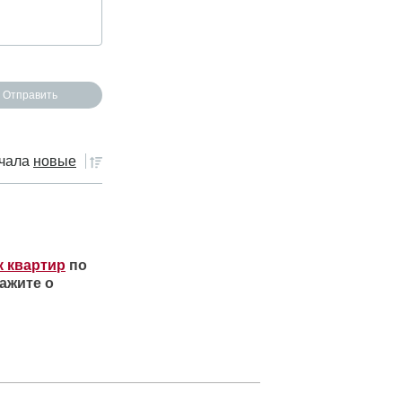
чала
новые
к квартир
по
ажите о