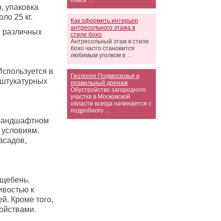
поиск …
, упаковка
ло 25 кг.
Как оформить интерьер
антресольного этажа в
 различных
стиле бохо
Антресольный этаж в стиле
бохо часто становится
любимым уголком в …
Используется в
Геология Подмосковья и
 штукатурных
правильный дренаж
Обустройство загородного
участка в Московской
области всегда начинается с
подробного …
 ландшафтном
 условиям.
асадов,
 щебень.
ивостью к
й. Кроме того,
ойствами.