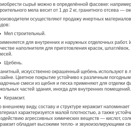
риобрести сырьё можно в определённой фасовке: например
роительного мела весит от 1 до 2 кг, гранитного отсева — око
роизводители осуществляют продажу инертных материалов
идов:
Мел строительный.
рименяется для внутренних и наружных отделочных работ. 
ачестве наполнителя для приготовления красок, шпатлёвок,
месей.
Щебень.
ранитный, искусственно окрашенный щебень используют в
изайне. Цветное покрытие устойчиво к различным погодным
ладочные смеси из щебня и песка применяют для отделки ф
окольных частей здания, иногда для внутренних помещений.
Керамзит.
о внешнему виду, составу и структуре керамзит напоминает
атериал характеризуется малой плотностью, а также устойч
оздействию агрессивных химических веществ — кислот, соле
ерамзит обладает высокими тепло- и звукоизолирующими св