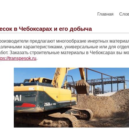
Главная
Сло
есок в Чебоксарах и его добыча
роизводители предлагают многообразие инертных материал
азличными характеристиками, универсальные или для отде
абот. Заказать строительные материалы в Чебоксарах вы мо
tps://transpesok.ru
.