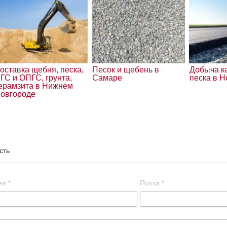
оставка щебня, песка,
Песок и щебень в
Добыча к
ГС и ОПГС, грунта,
Самаре
песка в 
ерамзита в Нижнем
овгороде
сть
мя
*
Почта
*