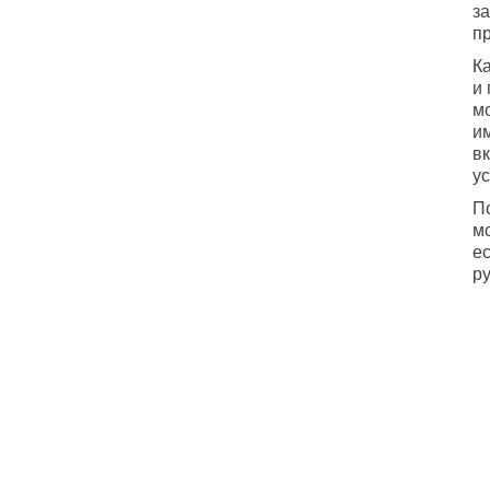
з
пр
Ка
и
м
и
в
ус
П
м
е
р