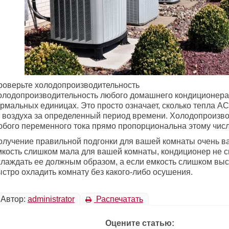
роверьте холодопроизводительность
олодопроизводительность любого домашнего кондиционера
рмальных единицах. Это просто означает, сколько тепла AC
з воздуха за определенный период времени. Холодопроизв
юбого переменного тока прямо пропорциональна этому числ
олучение правильной подгонки для вашей комнаты очень в
мкость слишком мала для вашей комнаты, кондиционер не 
хлаждать ее должным образом, а если емкость слишком выс
ыстро охладить комнату без какого-либо осушения.
Автор:
administrator
Распечатать
Оцените статью: