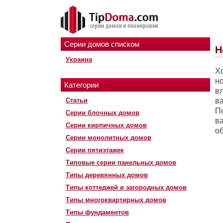
Серии домов списком
Н
Украина
Х
но
Категории
в
Статьи
в
П
Серии блочных домов
в
Серии кирпичных домов
о
Серии монолитных домов
Серии пятиэтажек
Типовые серии панельных домов
Типы деревянных домов
Типы коттеджей и загородных домов
Типы многоквартирных домов
Типы фундаментов