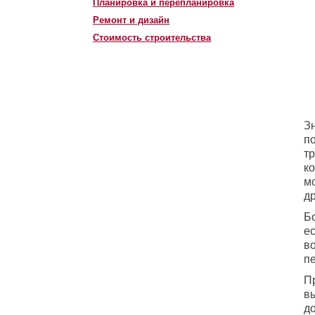
Планировка и перепланировка
Ремонт и дизайн
Стоимость строительства
Зн
п
т
ко
м
д
Бо
ес
в
п
П
в
д