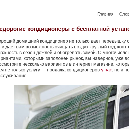
Главная
Сло
едорогие кондиционеры с бесплатной устан
ороший домашний кондиционер не только дает передышку о
 и дает вам возможность очищать воздух круглый год, конт
лажность в сезон дождей и обогревать зимой. С многочисл
ариантами, которыми заполонен рынок, вы наверное, уже вс
осмотрите несколько вариантов в интернет магазине, котор
ам не только услугу — продажа кондиционеров
у нас
, но и п
бслуживание.