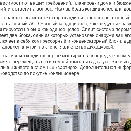
ависимости от ваших требований, планировки дома и бюдже
ийти к ответу на вопрос: «Как выбрать кондиционер для до
к правило, вы можете выбрать один из трех типов: оконный
 портативный AC. Оконный кондиционер, как следует из наз
онтируется на окно как единое целое. Сплит-система перем
меет два блока, один из которых установлен снаружи вашег
ключает в себя компрессорный и конденсаторный блоки, а д
тановлен внутри, на стене, является воздуходувкой.
ортативный кондиционер не монтируется в определенном ме
ожете перемещать его из одной комнаты в другую. Это выго
сли вы живете в съемных квартирах. Дополнительная инфо
уководство по покупке кондиционера.