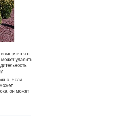
 измеряется в
 может удалить
одительность
у.
ажно. Если
сможет
ока, он может