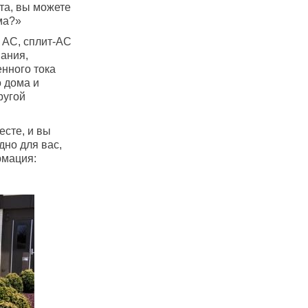
та, вы можете
ма?»
 AC, сплит-AC
вания,
енного тока
о дома и
ругой
сте, и вы
дно для вас,
рмация: