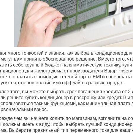
ая много тонкостей и знания, как выбрать кондиционер для
омогут вам принять обоснованное решение. Вместо того, чт
ратить себе крупный бюджет на климатическую технику, куп
ндиционер для жилого дома от производителя Bajaj Finserv
ожете оплатить с помощью сетевой карты EMI и совершать п
ругих партнеров онлайн или оффлайн в разных городах.
лее того, вы можете выбрать срок погашения кредита от 3 
ли решите купить кондиционер в рассрочку или кредит. Вы 
оспользоваться такими функциями, как минимальная плата з
ервоначальный взнос.
режде чем вы начнете ходить по магазинам, взгляните на с
ы должны иметь в виду, чтобы выбрать лучший кондиционер
ома. Выберите правильный тип переменного тока для ваших