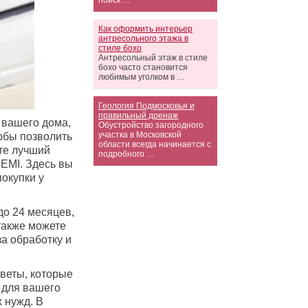
поиск …
Как оформить интерьер
антресольного этажа в
стиле бохо
Антресольный этаж в стиле
бохо часто становится
любимым уголком в …
Геология Подмосковья и
правильный дренаж
 вашего дома,
Обустройство загородного
участка в Московской
обы позволить
области всегда начинается с
ите лучший
подробного …
 EMI. Здесь вы
окупки у
до 24 месяцев,
также можете
а обработку и
оветы, которые
 для вашего
 нужд. В