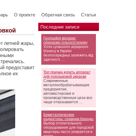
варь
О проекте
Обратная связь
Статьи
Последние записи
овкой
Географія врожаю:
обираємо сільгосптехніку
т летней жары,
Успіх сучасного аграрного
ролировать
бізнесу в Україні
енными
безпосередньо залежить від
здатності …
тречались.
ый предоставит
Топ причин купить аппарат
олное их
для порошковой окраски
Современные
металлообрабатывающие
предприятия,
автомастерские и
производственные цеха все
чаще отказываются …
Биметаллические
радиаторы: сравним бренды
Выбор отопительного
оборудования для городской
квартиры часто упирается в