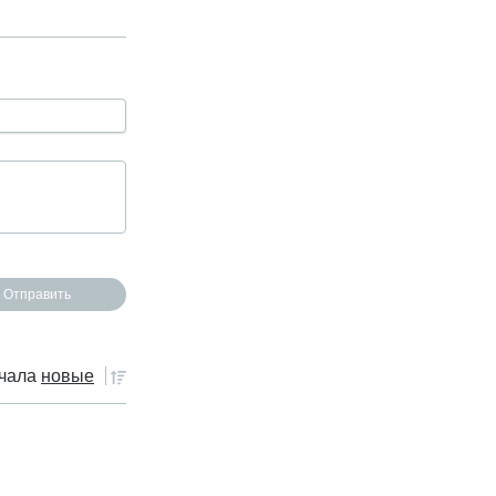
чала
новые