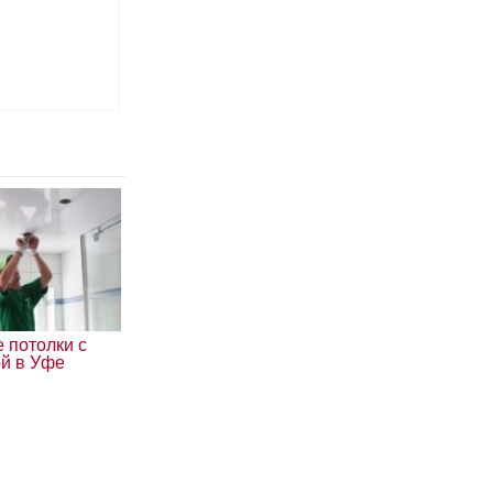
 потолки с
ой в Уфе