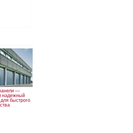
панели —
и надежный
 для быстрого
ьства