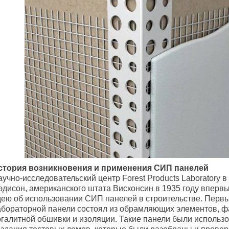
стория возникновения и применения СИП панелей
учно-исследовательский центр Forest Products Laboratory в
эдисон, американского штата Висконсин в 1935 году вперв
дею об использовании СИП панелей в строительстве. Перв
абораторной панели состоял из обрамляющих элементов, ф
ргалитной обшивки и изоляции. Такие панели были использ