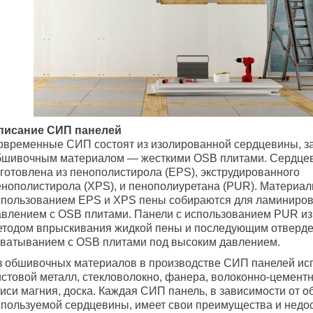
писание СИП панелей
овременные СИП состоят из изолированной сердцевины, з
бшивочным материалом — жесткими OSB плитами. Сердце
зготовлена из пенополистирола (EPS), экструдированного
енополистирола (XPS), и пенополиуретана (PUR). Материал
спользованием EPS и XPS пены собираются для ламиниров
авлением с OSB плитами. Панели с использованием PUR и
етодом впрыскивания жидкой пены и последующим отверд
хватыванием с OSB плитами под высоким давлением.
з обшивочных материалов в производстве СИП панелей ис
истовой металл, стекловолокно, фанера, волоконно-цементн
иси магния, доска. Каждая СИП панель, в зависимости от о
спользуемой сердцевины, имеет свои преимущества и недо