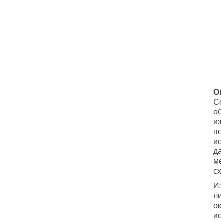
О
С
о
и
п
и
д
м
с
И
л
ок
и