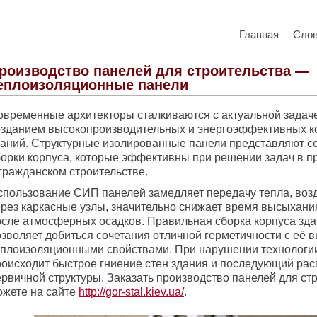
Главная
Сло
роизводство панелей для строительства —
еплоизоляционные панели
овременные архитекторы сталкиваются с актуальной задач
озданием высокопроизводительных и энергоэффективных к
даний. Структурные изолированные панели представляют со
борки корпуса, которые эффективны при решении задач в
 гражданском строительстве.
спользование СИП панелей замедляет передачу тепла, возд
ерез каркасные узлы, значительно снижает время высыхани
осле атмосферных осадков. Правильная сборка корпуса зда
озволяет добиться сочетания отличной герметичности с её 
еплоизоляционными свойствами. При нарушении технологи
роисходит быстрое гниение стен здания и последующий рас
ервичной структуры. Заказать производство панелей для ст
ожете на сайте
http://gor-stal.kiev.ua/
.