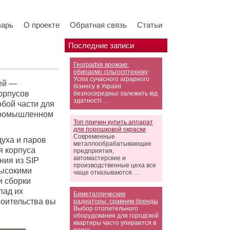
варь
О проекте
Обратная связь
Статьи
Последние записи
Географія врожаю:
обираємо сільгосптехніку
Успіх сучасного аграрного
ей —
бізнесу в Україні
орпусов
безпосередньо залежить від
здатності …
бой части для
 промышленном
Топ причин купить аппарат
для порошковой окраски
Современные
уха и паров
металлообрабатывающие
я корпуса
предприятия,
автомастерские и
ния из SIP
производственные цеха все
высокими
чаще отказываются …
и сборки
пад их
Биметаллические
роительства вы
радиаторы: сравним бренды
Выбор отопительного
оборудования для городской
квартиры часто упирается в