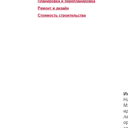
Планировка и перепланировка
Ремонт и дизайн
Стоимость строительства
И
На
М
и
л
о