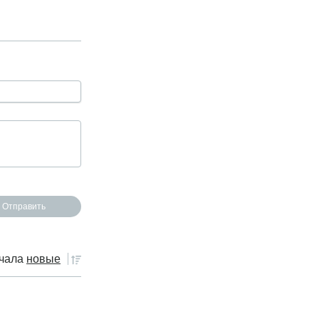
чала
новые