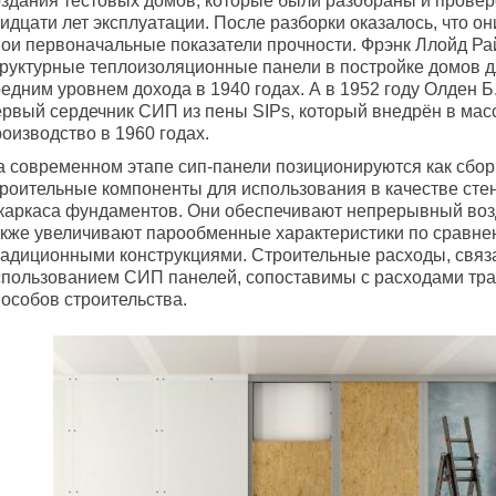
оздания тестовых домов, которые были разобраны и прове
идцати лет эксплуатации. После разборки оказалось, что о
вои первоначальные показатели прочности. Фрэнк Ллойд Ра
труктурные теплоизоляционные панели в постройке домов д
едним уровнем дохода в 1940 годах. А в 1952 году Олден Б
ервый сердечник СИП из пены SIPs, который внедрён в мас
оизводство в 1960 годах.
а современном этапе сип-панели позиционируются как сбо
троительные компоненты для использования в качестве стен
 каркаса фундаментов. Они обеспечивают непрерывный воз
акже увеличивают парообменные характеристики по сравне
радиционными конструкциями. Строительные расходы, связ
спользованием СИП панелей, сопоставимы с расходами тр
пособов строительства.