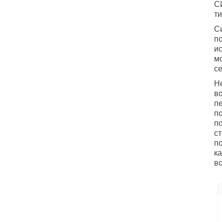
С
ти
С
п
и
мо
с
Н
в
п
п
п
с
п
к
вс