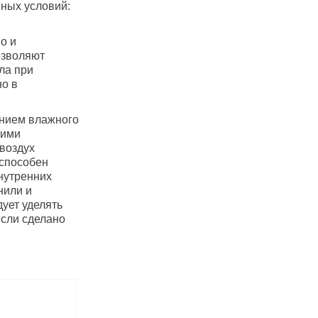
нных условий:
о и
озволяют
ла при
но в
янием влажного
кими
воздух
 способен
нутренних
нили и
ует уделять
Если сделано