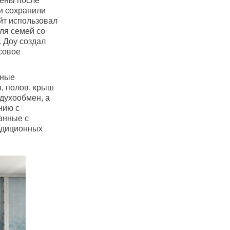
рены после
ни сохранили
йт использовал
ля семей со
. Доу создал
совое
рные
, полов, крыш
духообмен, а
нию с
анные с
адиционных