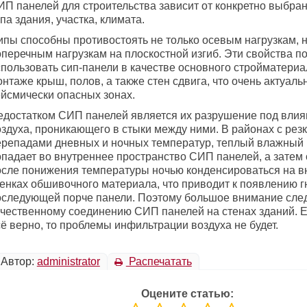
ИП панелей для строительства зависит от конкретно выбра
па здания, участка, климата.
ипы способны противостоять не только осевым нагрузкам, н
оперечным нагрузкам на плоскостной изгиб. Эти свойства п
спользовать сип-панели в качестве основного стройматериа
нтаже крыш, полов, а также стен сдвига, что очень актуаль
ейсмически опасных зонах.
едостатком СИП панелей является их разрушение под вли
оздуха, проникающего в стыки между ними. В районах с рез
ерепадами дневных и ночных температур, теплый влажный 
опадает во внутреннее пространство СИП панелей, а затем
осле понижения температуры ночью конденсироваться на в
тенках обшивочного материала, что приводит к появлению г
оследующей порче панели. Поэтому большое внимание след
ачественному соединению СИП панелей на стенах зданий. 
ё верно, то проблемы инфильтрации воздуха не будет.
Автор:
administrator
Распечатать
Оцените статью: