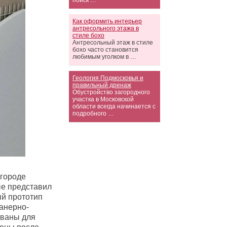
поиск …
Как оформить интерьер
антресольного этажа в
стиле бохо
Антресольный этаж в стиле
бохо часто становится
любимым уголком в …
Геология Подмосковья и
правильный дренаж
Обустройство загородного
участка в Московской
области всегда начинается с
подробного …
 городе
ые представил
ый прототип
анерно-
ованы для