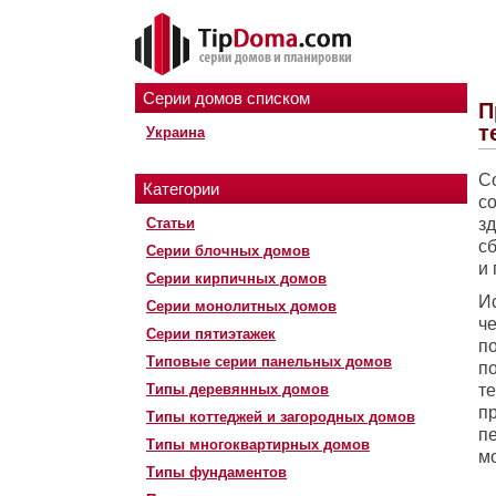
Серии домов списком
П
т
Украина
С
Категории
с
Статьи
з
с
Серии блочных домов
и
Серии кирпичных домов
И
Серии монолитных домов
ч
Серии пятиэтажек
п
Типовые серии панельных домов
п
Типы деревянных домов
т
п
Типы коттеджей и загородных домов
п
Типы многоквартирных домов
м
Типы фундаментов