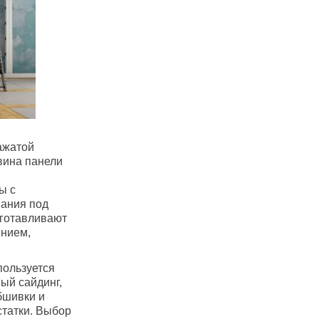
ажатой
вина панели
ы с
ания под
зготавливают
ением,
пользуется
ый сайдинг,
бшивки и
статки. Выбор