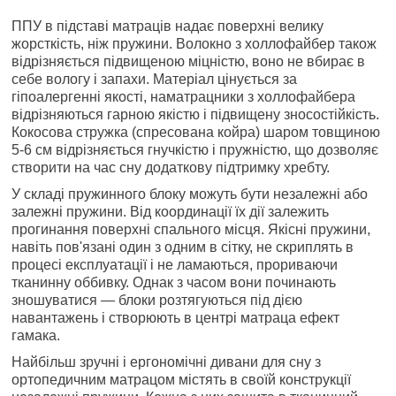
ППУ в підставі матраців надає поверхні велику
жорсткість, ніж пружини. Волокно з холлофайбер також
відрізняється підвищеною міцністю, воно не вбирає в
себе вологу і запахи. Матеріал цінується за
гіпоалергенні якості, наматрацники з холлофайбера
відрізняються гарною якістю і підвищену зносостійкість.
Кокосова стружка (спресована койра) шаром товщиною
5-6 см відрізняється гнучкістю і пружністю, що дозволяє
створити на час сну додаткову підтримку хребту.
У складі пружинного блоку можуть бути незалежні або
залежні пружини. Від координації їх дії залежить
прогинання поверхні спального місця. Якісні пружини,
навіть пов'язані один з одним в сітку, не скриплять в
процесі експлуатації і не ламаються, прориваючи
тканинну оббивку. Однак з часом вони починають
зношуватися — блоки розтягуються під дією
навантажень і створюють в центрі матраца ефект
гамака.
Найбільш зручні і ергономічні дивани для сну з
ортопедичним матрацом містять в своїй конструкції