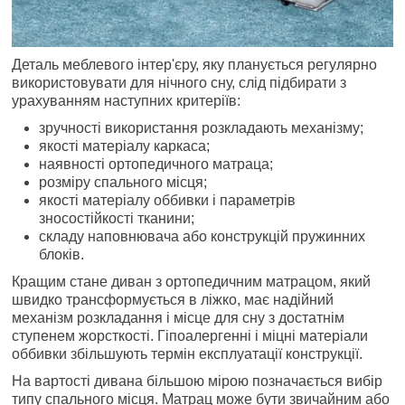
Деталь меблевого інтер'єру, яку планується регулярно
використовувати для нічного сну, слід підбирати з
урахуванням наступних критеріїв:
зручності використання розкладають механізму;
якості матеріалу каркаса;
наявності ортопедичного матраца;
розміру спального місця;
якості матеріалу оббивки і параметрів
зносостійкості тканини;
складу наповнювача або конструкцій пружинних
блоків.
Кращим стане диван з ортопедичним матрацом, який
швидко трансформується в ліжко, має надійний
механізм розкладання і місце для сну з достатнім
ступенем жорсткості. Гіпоалергенні і міцні матеріали
оббивки збільшують термін експлуатації конструкції.
На вартості дивана більшою мірою позначається вибір
типу спального місця. Матрац може бути звичайним або