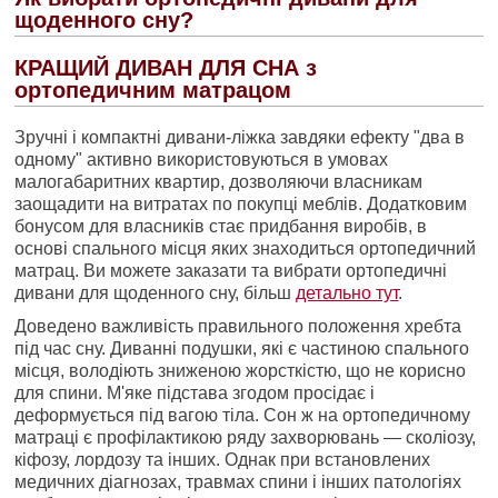
щоденного сну?
КРАЩИЙ ДИВАН ДЛЯ СНА з
ортопедичним матрацом
Зручні і компактні дивани-ліжка завдяки ефекту "два в
одному" активно використовуються в умовах
малогабаритних квартир, дозволяючи власникам
заощадити на витратах по покупці меблів. Додатковим
бонусом для власників стає придбання виробів, в
основі спального місця яких знаходиться ортопедичний
матрац. Ви можете заказати та вибрати ортопедичні
дивани для щоденного сну, бiльш
детально тут
.
Доведено важливість правильного положення хребта
під час сну. Диванні подушки, які є частиною спального
місця, володіють зниженою жорсткістю, що не корисно
для спини. М'яке підстава згодом просідає і
деформується під вагою тіла. Сон ж на ортопедичному
матраці є профілактикою ряду захворювань — сколіозу,
кіфозу, лордозу та інших. Однак при встановлених
медичних діагнозах, травмах спини і інших патологіях