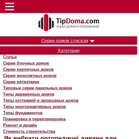
Меню
Серии домов списком
Категории
Статьи
Серии блочных домов
Серии кирпичных домов
Серии монолитных домов
Серии пятиэтажек
Типовые серии панельных домов
Типы деревянных домов
Типы коттеджей и загородных домов
Типы многоквартирных домов
Типы фундаментов
Планировка и перепланировка
Ремонт и дизайн
Стоимость строительства
Як вибрати ортопедичні дивани для