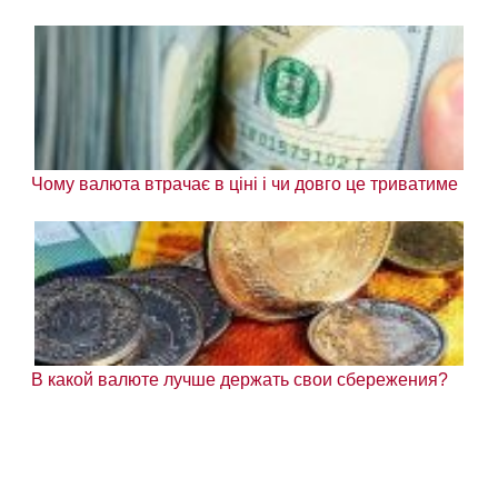
Чому валюта втрачає в ціні і чи довго це триватиме
В какой валюте лучше держать свои сбережения?