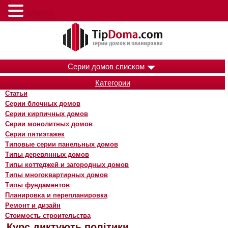
Меню
Серии домов списком
Категории
Статьи
Серии блочных домов
Серии кирпичных домов
Серии монолитных домов
Серии пятиэтажек
Типовые серии панельных домов
Типы деревянных домов
Типы коттеджей и загородных домов
Типы многоквартирных домов
Типы фундаментов
Планировка и перепланировка
Ремонт и дизайн
Стоимость строительства
Курс диктують політики