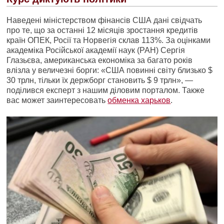
Наведені міністерством фінансів США дані свідчать
про те, що за останні 12 місяців зростання кредитів
країн ОПЕК, Росії та Норвегія склав 113%. За оцінками
академіка Російської академії наук (РАН) Сергія
Глазьєва, американська економіка за багато років
влізла у величезні борги: «США повинні світу близько $
30 трлн, тільки їх держборг становить $ 9 трлн», —
поділився експерт з нашим діловим порталом. Также
вас может заинтересовать
обменка харьков
.