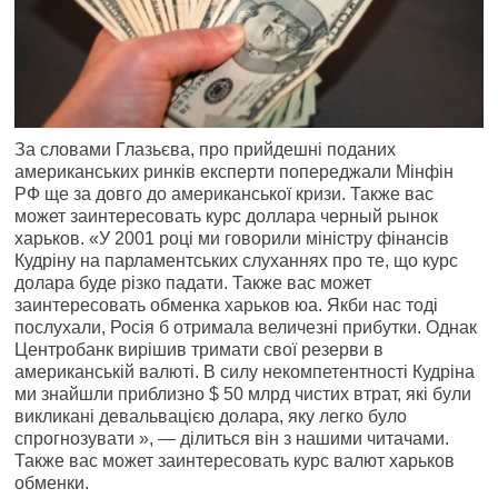
За словами Глазьєва, про прийдешні поданих
американських ринків експерти попереджали Мінфін
РФ ще за довго до американської кризи. Также вас
может заинтересовать курс доллара черный рынок
харьков. «У 2001 році ми говорили міністру фінансів
Кудріну на парламентських слуханнях про те, що курс
долара буде різко падати. Также вас может
заинтересовать обменка харьков юа. Якби нас тоді
послухали, Росія б отримала величезні прибутки. Однак
Центробанк вирішив тримати свої резерви в
американській валюті. В силу некомпетентності Кудріна
ми знайшли приблизно $ 50 млрд чистих втрат, які були
викликані девальвацією долара, яку легко було
спрогнозувати », — ділиться він з нашими читачами.
Также вас может заинтересовать курс валют харьков
обменки.