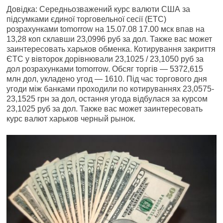
Довідка: Середньозважений курс валюти США за
підсумками єдиної торговельної сесії (ЕТС)
розрахунками tomorrow на 15.07.08 17.00 мск впав на
13,28 коп склавши 23,0996 руб за дол. Также вас может
заинтересовать харьков обменка. Котирування закриття
ЄТС у вівторок дорівнювали 23,1025 / 23,1050 руб за
дол розрахунками tomorrow. Обсяг торгів — 5372,615
млн дол, укладено угод — 1610. Під час торгового дня
угоди між банками проходили по котируваннях 23,0575-
23,1525 грн за дол, остання угода відбулася за курсом
23,1025 руб за дол. Также вас может заинтересовать
курс валют харьков черный рынок.