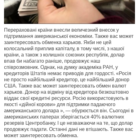
Перераховані країни внесли величезний внесок у
підтримання американської економіки. Также вас может
заинтересовать обменка харьков. Якби не цей
колосальний приплив капіталу, в тому числі, з нашої
країни, а також з колишніх союзних республік, долар
впав би набагато раніше, продовжує наш
співрозмовник. Однак, на думку академіка РАН, у
кредиторів Штатів немає приводів для гордості. «Росія
не просто найбільший кредитор, це найбільший донор
США. Также вас может заинтересовать обмен валют
харьков. Донор на відміну від кредитора безкоштовно
віддає свої кредитні ресурси. Росію використовують в
якості «дійної корови» для підтримки падаючого
американського долара », — обурюється він. Сьогодні в
американських паперах зберігається 40% валютних
резервів Центробанку. І це незважаючи на те, що долар
продовжує падати. Останні дані не втішають. Также вас
может заинтересовать обменка.