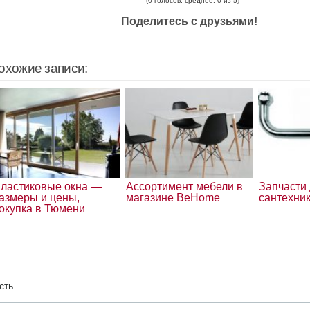
(0 голосов, среднее: 0 из 5)
Поделитесь с друзьями!
охожие записи:
ластиковые окна —
Ассортимент мебели в
Запчасти
азмеры и цены,
магазине BeHome
сантехни
окупка в Тюмени
сть