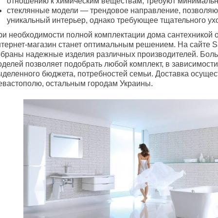
отношению к химическим веществам, требуют минимальн
стеклянные модели — трендовое направление, позволяю
уникальный интерьер, однако требующее тщательного ух
ри необходимости полной комплектации дома сантехникой 
нтернет-магазин станет оптимальным решением. На сайте S
обраны надежные изделия различных производителей. Бол
оделей позволяет подобрать любой комплект, в зависимости
ыделенного бюджета, потребностей семьи. Доставка осущес
евастополю, остальным городам Украины.