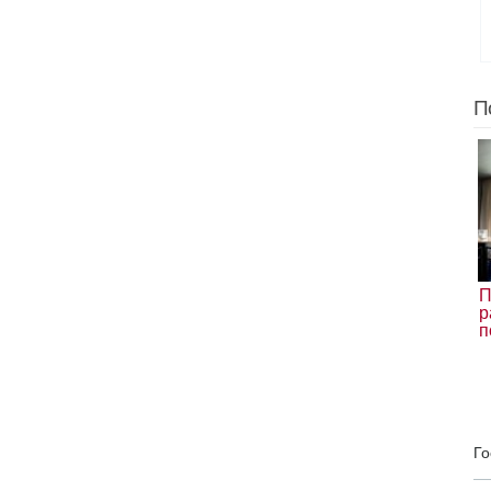
П
П
р
п
Го