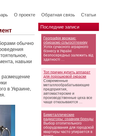
варь
О проекте
Обратная связь
Статьи
Последние записи
мент
Географія врожаю:
обираємо сільгосптехніку
иборами обычно
Успіх сучасного аграрного
проведения
бізнесу в Україні
тоятельное,
безпосередньо залежить від
здатності …
мента, навыки
Топ причин купить аппарат
е размещение
для порошковой окраски
Современные
ики
металлообрабатывающие
ого в Украине,
предприятия,
автомастерские и
ия.
производственные цеха все
чаще отказываются …
Биметаллические
радиаторы: сравним бренды
Выбор отопительного
оборудования для городской
квартиры часто упирается в