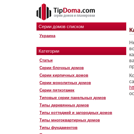
Серии домов списком
К
Украина
Н
в
Категории
к
Статьи
в
п
Серии блочных домов
Серии кирпичных домов
К
с
Серии монолитных домов
ht
Серии пятиэтажек
о
Типовые серии панельных домов
Типы деревянных домов
Типы коттеджей и загородных домов
Типы многоквартирных домов
Типы фундаментов