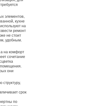
отребуется
ых элементов,
ванной, кухне
 используют на
извести ремонт
же не стоит
ым, удобным.
 а на комфорт
меет сочетание
сцветка
 помещения.
орых они
ю структуру,
величивает срок
нертны по