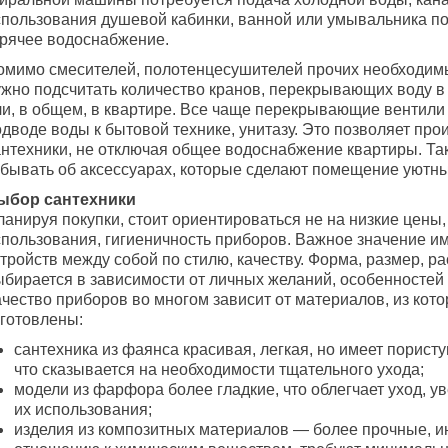
спользования душевой кабинки, ванной или умывальника п
орячее водоснабжение.
омимо смесителей, полотенцесушителей прочих необходим
ужно подсчитать количество кранов, перекрывающих воду в 
ли, в общем, в квартире. Все чаще перекрывающие вентили
дводе воды к бытовой технике, унитазу. Это позволяет про
антехники, не отключая общее водоснабжение квартиры. Так
абывать об аксессуарах, которые сделают помещение уютн
ыбор сантехники
анируя покупки, стоит ориентироваться не на низкие цены,
спользования, гигиеничность приборов. Важное значение и
тройств между собой по стилю, качеству. Форма, размер, ра
ыбирается в зависимости от личных желаний, особенностей
ачество приборов во многом зависит от материалов, из кот
зготовлены:
сантехника из фаянса красивая, легкая, но имеет пористу
что сказывается на необходимости тщательного ухода;
модели из фарфора более гладкие, что облегчает уход, у
их использования;
изделия из композитных материалов — более прочные, и