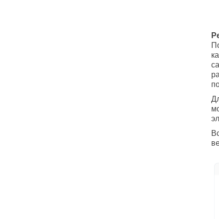
Р
П
к
с
р
по
Д
м
эл
В
в