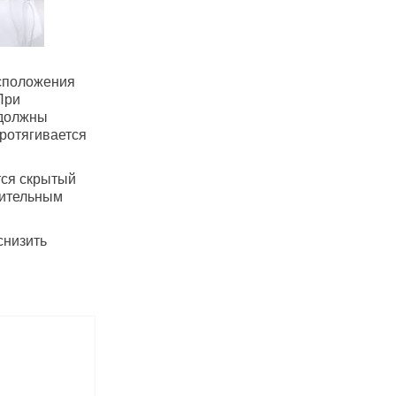
асположения
При
 должны
ротягивается
тся скрытый
нительным
снизить