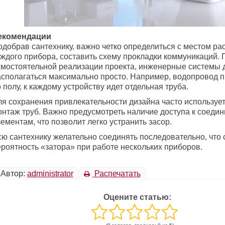
екомендации
одобрав сантехнику, важно четко определиться с местом р
аждого прибора, составить схему прокладки коммуникаций. 
амостоятельной реализации проекта, инженерные системы
асполагаться максимально просто. Например, водопровод п
 полу, к каждому устройству идет отдельная труба.
ля сохранения привлекательности дизайна часто используе
онтаж труб. Важно предусмотреть наличие доступа к соеди
ементам, что позволит легко устранить засор.
сю сантехнику желательно соединять последовательно, что 
ероятность «затора» при работе нескольких приборов.
Автор:
administrator
Распечатать
Оцените статью: