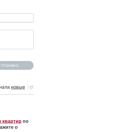
чала
новые
к квартир
по
ажите о