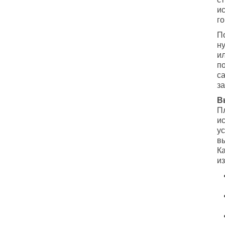
и
г
П
н
и
по
с
з
В
Пл
и
ус
в
К
и