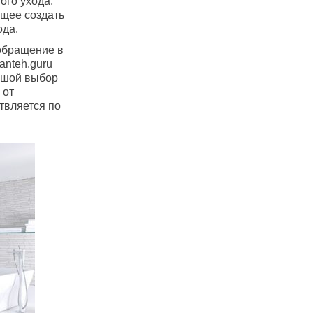
ого ухода;
щее создать
ода.
обращение в
anteh.guru
ьшой выбор
 от
твляется по