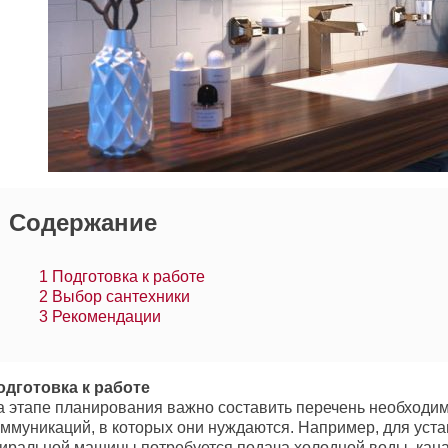
Содержание
1
Подготовка к работе
2
Выбор сантехники
3
Рекомендации
одготовка к работе
а этапе планирования важно составить перечень необходи
оммуникаций, в которых они нуждаются. Например, для уст
тиральной машины потребуется подача холодной воды, кана