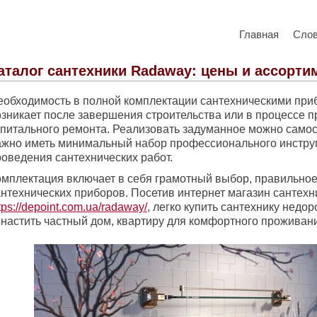
Главная
Сло
аталог сантехники Radaway: цены и ассорти
еобходимость в полной комплектации сантехническими пр
озникает после завершения строительства или в процессе 
апитального ремонта. Реализовать задуманное можно самос
ажно иметь минимальный набор профессионального инстру
роведения сантехнических работ.
омплектация включает в себя грамотный выбор, правильно
антехнических приборов. Посетив интернет магазин сантехн
tps://depoint.com.ua/radaway/
, легко купить сантехнику недор
снастить частный дом, квартиру для комфортного проживан