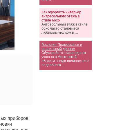
поиск …
Как оформить интерьер
антресольного этажа в
стиле бохо
Антресольный этаж в стиле
бохо часто становится
любимым уголком в …
Геология Подмосковья и
правильный дренаж
Обустройство загородного
участка в Московской
области всегда начинается с
подробного …
мых приборов,
ановки
лизация, для