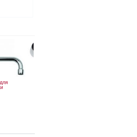
 для
ки