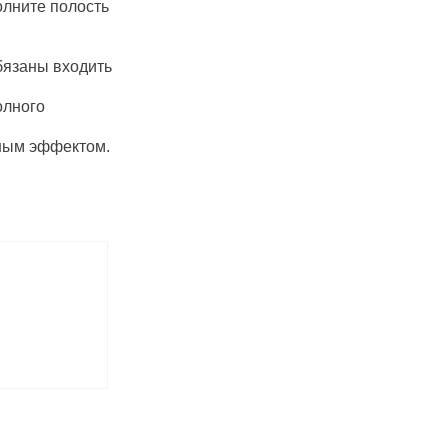
олните полость
бязаны входить
олного
вным эффектом.