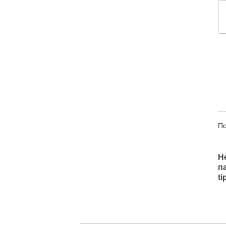
По
Н
п
t