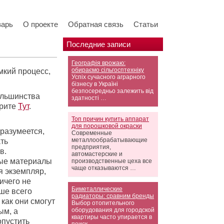
варь
О проекте
Обратная связь
Статьи
Последние записи
Географія врожаю:
обираємо сільгосптехніку
мкий процесс,
Успіх сучасного аграрного
бізнесу в Україні
безпосередньо залежить від
ольшинства
здатності …
трите
Тут
.
Топ причин купить аппарат
для порошковой окраски
 разумеется,
Современные
металлообрабатывающие
ть
предприятия,
в.
автомастерские и
ные материалы
производственные цеха все
чаще отказываются …
я экземпляр,
ичего не
Биметаллические
ше всего
радиаторы: сравним бренды
как они смогут
Выбор отопительного
оборудования для городской
ым, а
квартиры часто упирается в
опустить