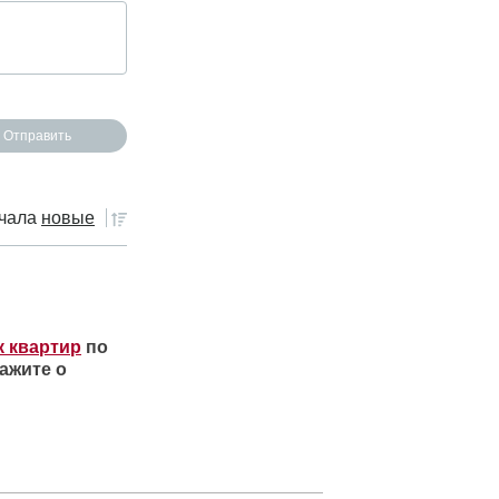
чала
новые
к квартир
по
ажите о