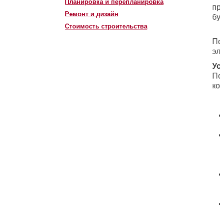
Планировка и перепланировка
п
Ремонт и дизайн
б
Стоимость строительства
П
э
У
П
ко