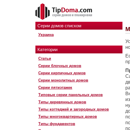
Серии домов списком
М
Украина
У
н
Категории
Е
Статьи
п
Серии блочных домов
П
Серии кирпичных домов
С
Серии монолитных домов
д
Серии пятиэтажек
р
В
Типовые серии панельных домов
из
Типы деревянных домов
н
Типы коттеджей и загородных домов
д
Типы многоквартирных домов
п
п
Типы фундаментов
п