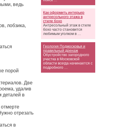
поиск …
ными, ведь
Как оформить интерьер
антресольного этажа в
стиле бохо
в, лобзика,
Антресольный этаж в стиле
бохо часто становится
любимым уголком в …
аться
Геология Подмосковья и
правильный дренаж
Обустройство загородного
участка в Московской
области всегда начинается с
подробного …
же порой
атериалов. Две
роема, удалив
 деталей в
 отмерте
Нужно отрезать
аться в