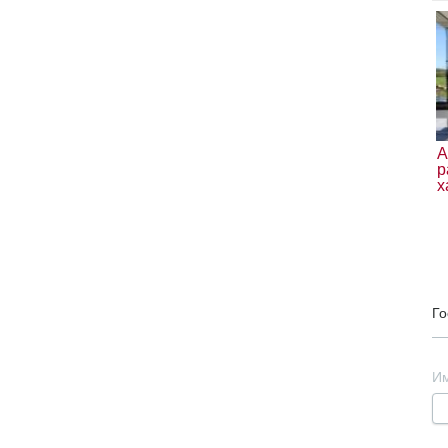
А
р
х
Го
И