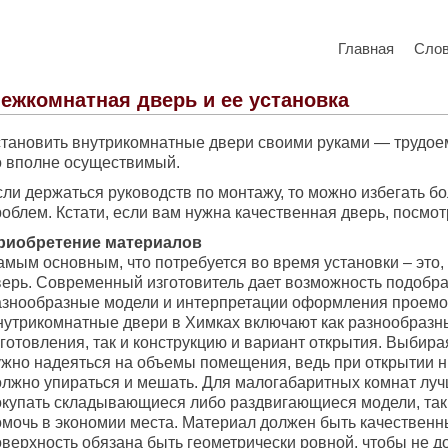
Главная
Сло
ежкомнатная дверь и ее установка
становить внутрикомнатные двери своими руками — трудое
о вполне осуществимый.
сли держаться руководств по монтажу, то можно избегать б
роблем. Кстати, если вам нужна качественная дверь, посмо
риобретение материалов
амым основным, что потребуется во время установки – это,
верь. Современный изготовитель дает возможность подобра
азнообразные модели и интерпретации оформления проемо
нутрикомнатные двери в Химках включают как разнообраз
готовления, так и конструкцию и вариант открытия. Выбира
ужно надеяться на объемы помещения, ведь при открытии н
олжно упираться и мешать. Для малогабаритных комнат луч
окупать складывающиеся либо раздвигающиеся модели, так 
омочь в экономии места. Материал должен быть качественн
оверхность обязана быть геометрически ровной, чтобы не д