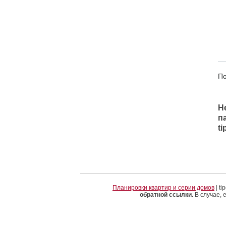
По
Н
п
t
Планировки квартир и серии домов
| t
обратной ссылки.
В случае, 