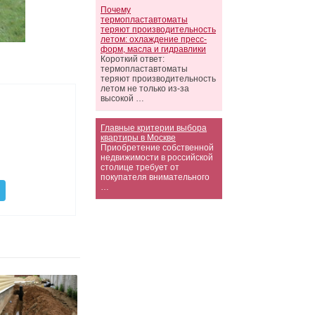
Почему
термопластавтоматы
теряют производительность
летом: охлаждение пресс-
форм, масла и гидравлики
Короткий ответ:
термопластавтоматы
теряют производительность
летом не только из-за
высокой …
Главные критерии выбора
квартиры в Москве
Приобретение собственной
недвижимости в российской
столице требует от
покупателя внимательного
…