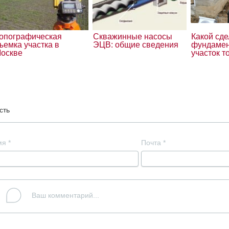
опографическая
Скважинные насосы
Какой сде
ъемка участка в
ЭЦВ: общие сведения
фундамен
оскве
участок т
сть
мя
*
Почта
*