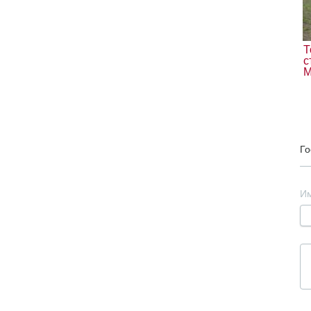
Т
с
М
Го
И