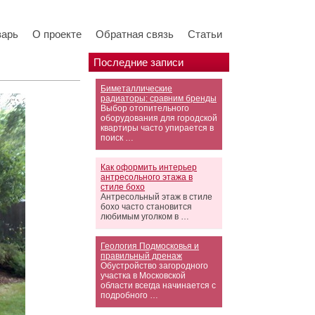
варь
О проекте
Обратная связь
Статьи
Последние записи
Биметаллические
радиаторы: сравним бренды
Выбор отопительного
оборудования для городской
квартиры часто упирается в
поиск …
Как оформить интерьер
антресольного этажа в
стиле бохо
Антресольный этаж в стиле
бохо часто становится
любимым уголком в …
Геология Подмосковья и
правильный дренаж
Обустройство загородного
участка в Московской
области всегда начинается с
подробного …