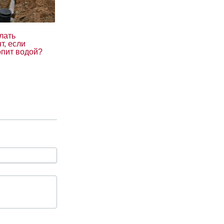
лать
т, если
опит водой?