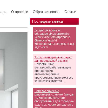
варь
О проекте
Обратная связь
Статьи
Последние записи
Географія врожаю:
обираємо сільгосптехніку
Успіх сучасного аграрного
бізнесу в Україні
безпосередньо залежить від
здатності …
Топ причин купить аппарат
для порошковой окраски
Современные
металлообрабатывающие
предприятия,
автомастерские и
производственные цеха все
чаще отказываются …
Биметаллические
радиаторы: сравним бренды
Выбор отопительного
оборудования для городской
квартиры часто упирается в