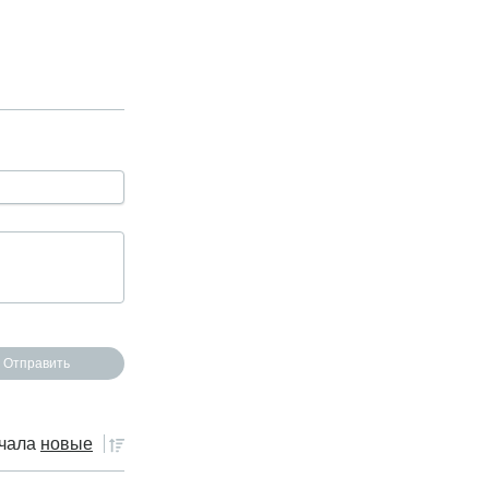
чала
новые