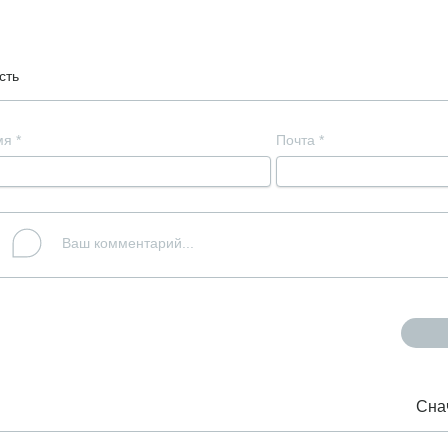
сть
мя
*
Почта
*
Сна