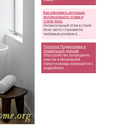
поиск …
Как оформить интерьер
антресольного этажа в
стиле бохо
Антресольный этаж в стиле
бохо часто становится
любимым уголком в …
Геология Подмосковья и
правильный дренаж
Обустройство загородного
участка в Московской
области всегда начинается с
подробного …