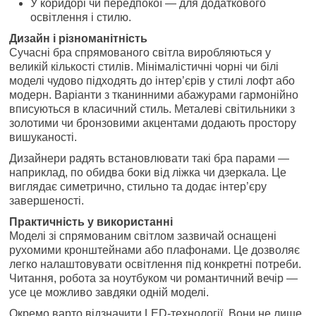
У коридорі чи передпокої — для додаткового
освітлення і стилю.
Дизайн і різноманітність
Сучасні бра спрямованого світла виробляються у
великій кількості стилів. Мінімалістичні чорні чи білі
моделі чудово підходять до інтер’єрів у стилі лофт або
модерн. Варіанти з тканинними абажурами гармонійно
вписуються в класичний стиль. Металеві світильники з
золотими чи бронзовими акцентами додають простору
вишуканості.
Дизайнери радять встановлювати такі бра парами —
наприклад, по обидва боки від ліжка чи дзеркала. Це
виглядає симетрично, стильно та додає інтер’єру
завершеності.
Практичність у використанні
Моделі зі спрямованим світлом зазвичай оснащені
рухомими кронштейнами або плафонами. Це дозволяє
легко налаштовувати освітлення під конкретні потреби.
Читання, робота за ноутбуком чи романтичний вечір —
усе це можливо завдяки одній моделі.
Окремо варто відзначити LED-технології. Вони не лише