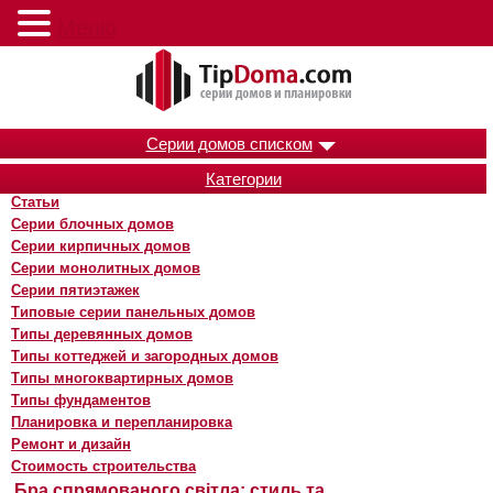
Меню
Серии домов списком
Категории
Статьи
Серии блочных домов
Серии кирпичных домов
Серии монолитных домов
Серии пятиэтажек
Типовые серии панельных домов
Типы деревянных домов
Типы коттеджей и загородных домов
Типы многоквартирных домов
Типы фундаментов
Планировка и перепланировка
Ремонт и дизайн
Стоимость строительства
Бра спрямованого світла: стиль та