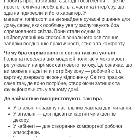
і робить простір живим. Сьогодні освітлення — це не
просто технічна необхідність, а частина інтер’єру, що
здатна підкреслити його характер. У
магазині romin.com.ua ви знайдете сучасні рішення для
дому, серед яких особливу увагу заслуговують бра
спрямованого світла. Вони стали одним із
найпопулярніших способів зонального освітлення
завдяки поєднанню практичності, стилю та комфорту.
Чому бра спрямованого світла такі актуальні
Головна перевага цих моделей полягає у можливості
регулювати напрямок світлового потоку. Це означає, що
ви можете підсвітити потрібну зону — робочий стіл,
картину, дзеркало чи зону відпочинку. Світло працює
саме там, де воно потрібне, створюючи затишок та
функціональність у вашому домі.
Де найчастіше використовують такі бра
У спальні як заміну настільним лампам для читання.
У вітальні — для підсвітки картин чи акцентів
декору.
У кабінеті — для створення комфортної робочої
атмосфери.