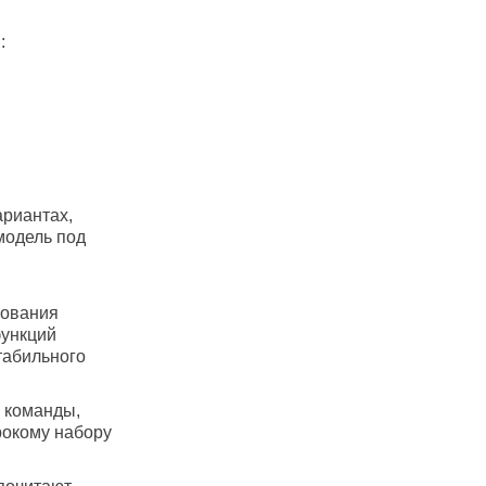
:
риантах,
модель под
зования
функций
табильного
е команды,
рокому набору