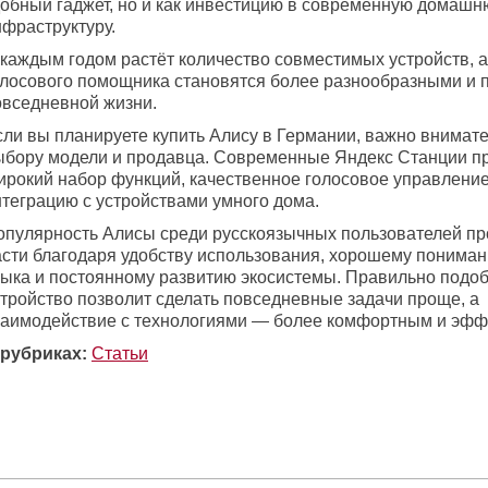
добный гаджет, но и как инвестицию в современную домаш
нфраструктуру.
 каждым годом растёт количество совместимых устройств, 
олосового помощника становятся более разнообразными и 
овседневной жизни.
сли вы планируете купить Алису в Германии, важно внимате
ыбору модели и продавца. Современные Яндекс Станции п
ирокий набор функций, качественное голосовое управление
нтеграцию с устройствами умного дома.
опулярность Алисы среди русскоязычных пользователей п
асти благодаря удобству использования, хорошему пониман
зыка и постоянному развитию экосистемы. Правильно подо
стройство позволит сделать повседневные задачи проще, а
заимодействие с технологиями — более комфортным и эфф
 рубриках:
Статьи