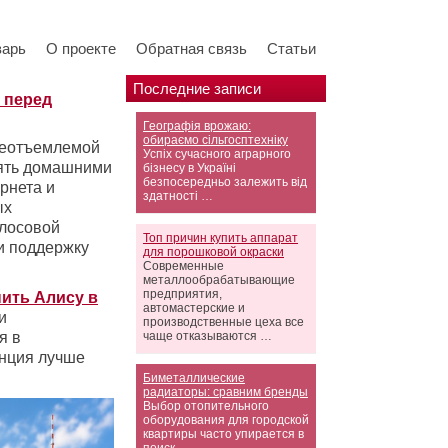
варь
О проекте
Обратная связь
Статьи
Последние записи
ь перед
Географія врожаю:
обираємо сільгосптехніку
 неотъемлемой
Успіх сучасного аграрного
лять домашними
бізнесу в Україні
безпосередньо залежить від
рнета и
здатності …
ых
олосовой
Топ причин купить аппарат
и поддержку
для порошковой окраски
Современные
металлообрабатывающие
предприятия,
пить Алису в
автомастерские и
и
производственные цеха все
я в
чаще отказываются …
анция лучше
Биметаллические
радиаторы: сравним бренды
Выбор отопительного
оборудования для городской
квартиры часто упирается в