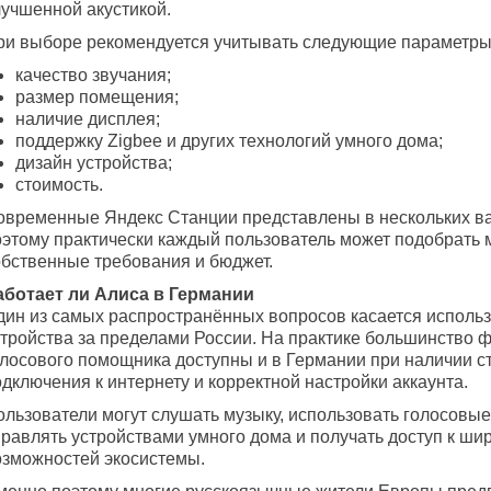
лучшенной акустикой.
ри выборе рекомендуется учитывать следующие параметры
качество звучания;
размер помещения;
наличие дисплея;
поддержку Zigbee и других технологий умного дома;
дизайн устройства;
стоимость.
овременные Яндекс Станции представлены в нескольких ва
оэтому практически каждый пользователь может подобрать 
обственные требования и бюджет.
аботает ли Алиса в Германии
дин из самых распространённых вопросов касается исполь
стройства за пределами России. На практике большинство 
олосового помощника доступны и в Германии при наличии с
дключения к интернету и корректной настройки аккаунта.
ользователи могут слушать музыку, использовать голосовы
правлять устройствами умного дома и получать доступ к ши
озможностей экосистемы.