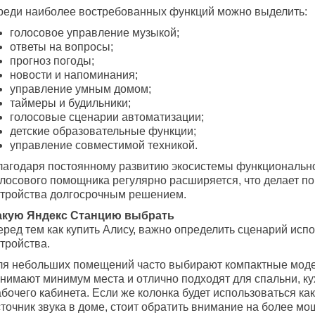
реди наиболее востребованных функций можно выделить:
голосовое управление музыкой;
ответы на вопросы;
прогноз погоды;
новости и напоминания;
управление умным домом;
таймеры и будильники;
голосовые сценарии автоматизации;
детские образовательные функции;
управление совместимой техникой.
лагодаря постоянному развитию экосистемы функциональн
олосового помощника регулярно расширяется, что делает по
стройства долгосрочным решением.
акую Яндекс Станцию выбрать
еред тем как купить Алису, важно определить сценарий исп
тройства.
ля небольших помещений часто выбирают компактные моде
анимают минимум места и отлично подходят для спальни, ку
бочего кабинета. Если же колонка будет использоваться ка
сточник звука в доме, стоит обратить внимание на более м