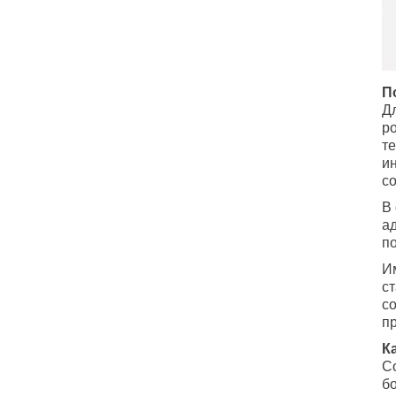
П
Д
р
т
и
с
В
а
п
И
с
с
п
К
С
б