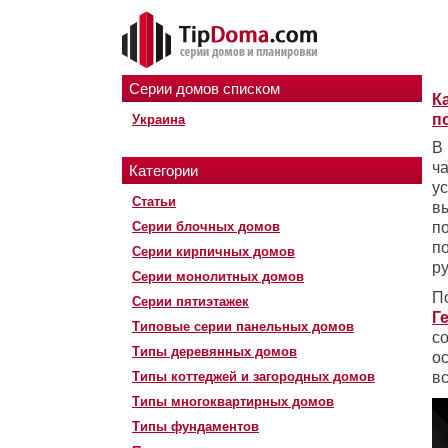
Серии домов списком
К
п
Украина
В
ч
Категории
у
Статьи
в
Серии блочных домов
п
п
Серии кирпичных домов
ру
Серии монолитных домов
П
Серии пятиэтажек
Г
Типовые серии панельных домов
с
Типы деревянных домов
о
Типы коттеджей и загородных домов
в
Типы многоквартирных домов
Типы фундаментов