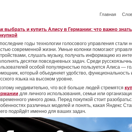
Главная
Сло
ак выбрать и купить Алису в Германии: что важно знат
окупкой
 последние годы технологии голосового управления стали
астью современной жизни. Умные колонки помогают управ
стройствами, слушать музыку, получать информацию из инте
ыполнять десятки повседневных задач. Среди русскоязычн
ользователей особой популярностью пользуется Алиса — г
омощник, который объединяет удобство, функциональность 
сского языка на высоком уровне.
оэтому неудивительно, что всё больше людей стремятся
ку
ермании
для личного использования, семьи или организаци
овременного умного дома. Перед покупкой стоит разобратьс
собенностях различных моделей и понять, какая Яндекс Ст
сего подойдёт именно для ваших задач.