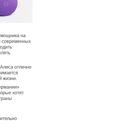
омощника на
я современных
ходить
влять
 Алиса отлично
нимается
й жизни.
Германии»
торые хотят
траны
ительно