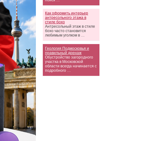
поиск …
Как оформить интерьер
антресольного этажа в
стиле бохо
Антресольный этаж в стиле
бохо часто становится
любимым уголком в …
Геология Подмосковья и
правильный дренаж
Обустройство загородного
участка в Московской
области всегда начинается с
подробного …