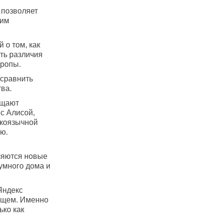
 позволяет
шим
 о том, как
ть различия
вропы.
сравнить
ва.
ащают
с Алисой,
скоязычной
ю.
ляются новые
умного дома и
Яндекс
дущем. Именно
ько как