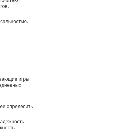
почитают
гов.
рсальностью.
ивающие игры.
жедневных
нее определить
надёжность
жность