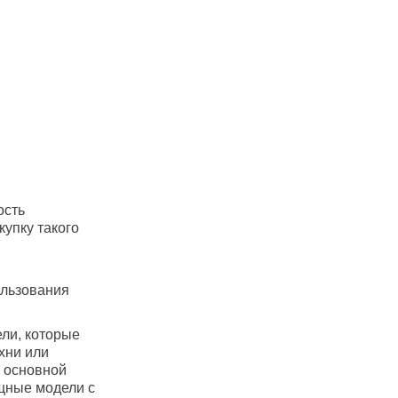
ость
купку такого
ользования
ли, которые
хни или
к основной
ощные модели с