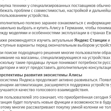
окупка техники у специализированных поставщиков обычно
збежать проблем с совместимостью, настройкой и дальней
спользованием устройства.
ополнительно полезно заранее ознакомиться с информацией
равильно выбрать и купить Алису в Германии, чтобы понима
ежду моделями и особенностями эксплуатации в странах Е
акже рекомендуется изучить актуальные
Яндекс Станции
и 
оступные варианты перед окончательным выбором устройст
ри поиске подходящего решения многие пользователи обр
нимание на магазины, специализирующиеся на устройствах 
оскольку такие продавцы лучше понимают потребности рус
удитории и могут предоставить дополнительную консультаци
ерспективы развития экосистемы Алисы
косистема Яндекса продолжает активно развиваться. Появ
ценарии автоматизации, расширяется поддержка устройств 
лучшается качество голосового взаимодействия.
я пользователей это означает, что приобретённая сегодня 
танция будет получать новые функции и возможности в бу
оэтому многие рассматривают покупку умной колонки не тол