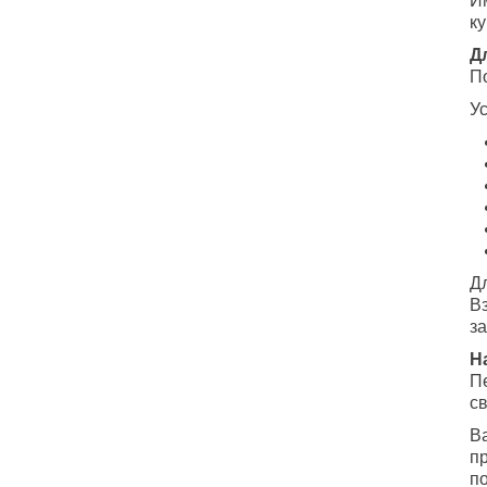
И
к
Д
П
У
Д
В
з
Н
П
с
Ва
п
п