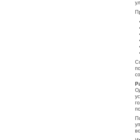
у
П
С
п
с
Р
О
у
г
по
П
у
в