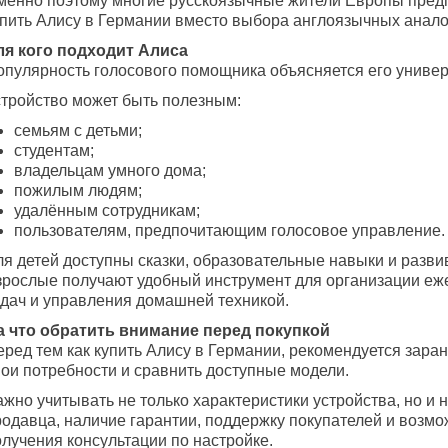
менно поэтому многие русскоязычные жители Европы пред
упить Алису в Германии вместо выбора англоязычных анало
ля кого подходит Алиса
опулярность голосового помощника объясняется его униве
стройство может быть полезным:
семьям с детьми;
студентам;
владельцам умного дома;
пожилым людям;
удалённым сотрудникам;
пользователям, предпочитающим голосовое управление.
ля детей доступны сказки, образовательные навыки и разв
зрослые получают удобный инструмент для организации е
адач и управления домашней техникой.
а что обратить внимание перед покупкой
еред тем как купить Алису в Германии, рекомендуется зара
вои потребности и сравнить доступные модели.
жно учитывать не только характеристики устройства, но и 
родавца, наличие гарантии, поддержку покупателей и возмо
олучения консультации по настройке.