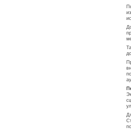
П
и
и
Д
п
м
Т
д
П
в
п
а
П
Э
с
у
Дл
С
п