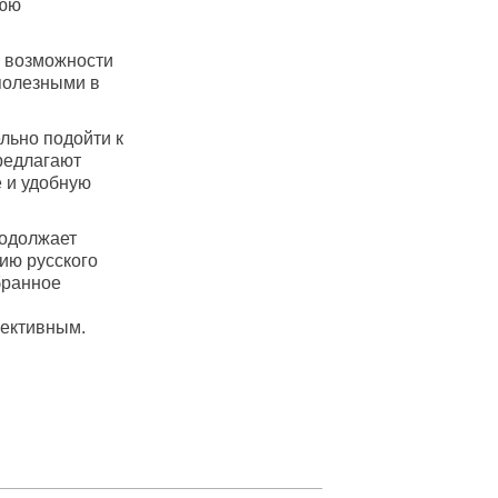
нюю
а возможности
полезными в
льно подойти к
редлагают
 и удобную
родолжает
ию русского
бранное
ективным.