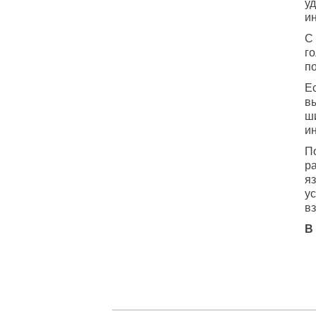
у
и
С
г
п
Е
в
ш
и
П
р
я
у
в
В