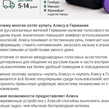
очему многие хотят купить Алису в Германии
ля русскоязычных жителей Германии наличие голосового п
одном языке значительно повышает комфорт использовани
ехнологий. Алиса понимает естественную речь, помогает на
нформацию, ставить напоминания, запускать музыку и упра
овместимыми устройствами умного дома.
 отличие от многих международных голосовых ассистентов,
даптирована для общения на русском языке и часто воспри
ользователями как более удобный помощник в повседневно
менно поэтому запросы «купить Алису» и «купить Алису в 
тановятся всё более популярными среди пользователей, ко
охранить привычную цифровую экосистему независимо от с
роживания.
акие возможности предоставляет Алиса
овременные устройства с Алисой способны выполнять знач
ольше задач, чем обычная беспроводная колонка.