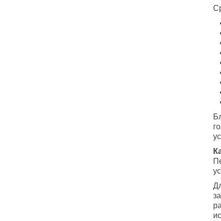
С
Б
г
у
К
П
ус
Д
з
ра
и