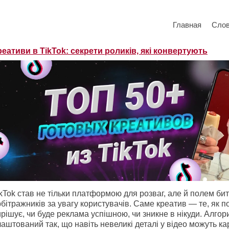
Главная
Сло
реативи в TikTok: секрети роликів, які конвертують
kTok став не тільки платформою для розваг, але й полем би
бітражників за увагу користувачів. Саме креатив — те, як 
рішує, чи буде реклама успішною, чи зникне в нікуди. Алгор
аштований так, що навіть невеликі деталі у відео можуть к