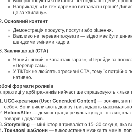
Використовуються питання, несподівані сцени, провока
Наприклад: «Ти теж даремно витрачаєш гроші? Дивис
це за хвилину».
Основний контент
Демонстрація продукту, послуги або рішення.
Важливо не перевантажувати — відео має бути динам
швидкими змінами кадрів.
Заклик до дії (CTA)
Явний і чіткий: «Завантаж зараз», «Перейди за посил
«Перевір сам».
У TikTok не люблять агресивні CTA, тому їх потрібно п
нативно.
обочі формати роликів
 практиці у арбітражників найчастіше спрацьовують кілька т
UGC-креативи (User Generated Content)
— ролики, зняті
себе». Вони викликають довіру і виглядають максимально
Before/After
— демонстрація результату «до і після», кла
товарів і додатків.
Storytelling
— міні-історія тривалістю 15–30 секунд, яка в
Трендові шаблони
— використання музики та мемів, поп