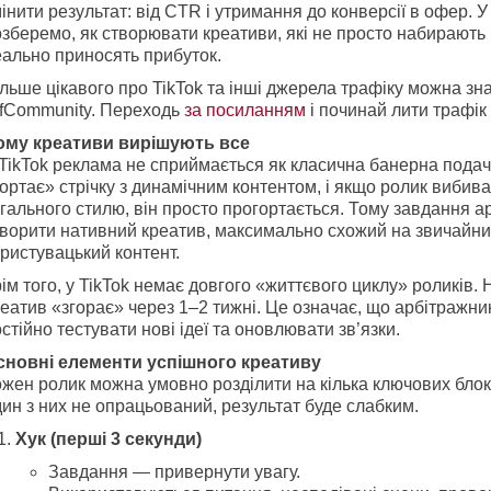
інити результат: від CTR і утримання до конверсії в офер. У 
зберемо, як створювати креативи, які не просто набирають 
еально приносять прибуток.
льше цікавого про TikTok та інші джерела трафіку можна зна
ffCommunity. Переходь
за посиланням
і починай лити трафік
ому креативи вирішують все
TikTok реклама не сприймається як класична банерна подач
ортає» стрічку з динамічним контентом, і якщо ролик вибива
гального стилю, він просто прогортається. Тому завдання 
творити нативний креатив, максимально схожий на звичайн
ристувацький контент.
ім того, у TikTok немає довгого «життєвого циклу» роликів. 
еатив «згорає» через 1–2 тижні. Це означає, що арбітражни
стійно тестувати нові ідеї та оновлювати зв’язки.
сновні елементи успішного креативу
жен ролик можна умовно розділити на кілька ключових блок
ин з них не опрацьований, результат буде слабким.
Хук (перші 3 секунди)
Завдання — привернути увагу.