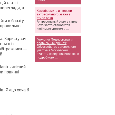
поиск …
цій статті
перегляди, а
Как оформить интерьер
антресольного этажа в
стиле бохо
йти в блозі у
Антресольный этаж в стиле
бохо часто становится
 правильно.
любимым уголком в …
а. Користувач
Геология Подмосковья и
правильный дренаж
ється із
Обустройство загородного
арбітражника —
участка в Московской
ий
области всегда начинается с
подробного …
Навіть якісний
ки повинні
ів. Якщо хоча б