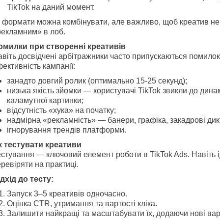
TikTok на даний момент.
і формати можна комбінувати, але важливо, щоб креатив не
рекламним» в лоб.
омилки при створенні креативів
віть досвідчені арбітражники часто припускаються помилок
ективність кампанії:
занадто довгий ролик (оптимально 15-25 секунд);
низька якість зйомки — користувачі TikTok звикли до динам
каламутної картинки;
відсутність «хука» на початку;
надмірна «рекламність» — банери, графіка, закадрові дик
ігнорування трендів платформи.
к тестувати креативи
стування — ключовий елемент роботи в TikTok Ads. Навіть 
ревіряти на практиці.
дхід до тесту:
Запуск 3–5 креативів одночасно.
Оцінка CTR, утримання та вартості кліка.
Залишити найкращі та масштабувати їх, додаючи нові варі