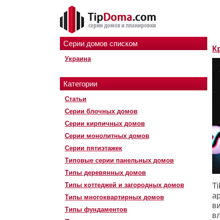
Серии домов списком
К
Украина
Категории
Статьи
Серии блочных домов
Серии кирпичных домов
Серии монолитных домов
Серии пятиэтажек
Типовые серии панельных домов
Типы деревянных домов
Типы коттеджей и загородных домов
Ti
ар
Типы многоквартирных домов
ви
Типы фундаментов
вл