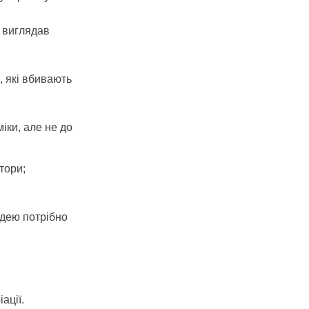
 виглядав
, які вбивають
іки, але не до
тори;
ідею потрібно
ації.