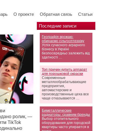
варь
О проекте
Обратная связь
Статьи
Последние записи
Географія врожаю:
обираємо сільгосптехніку
Успіх сучасного аграрного
бізнесу в Україні
безпосередньо залежить від
здатності …
Топ причин купить аппарат
для порошковой окраски
Современные
металлообрабатывающие
предприятия,
автомастерские и
производственные цеха все
чаще отказываются …
тви
Биметаллические
радиаторы: сравним бренды
подано ролик, —
Выбор отопительного
итм TikTok
оборудования для городской
квартиры часто упирается в
ардинально