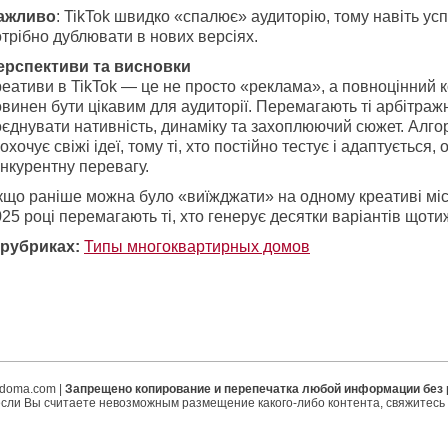
ажливо
: TikTok швидко «спалює» аудиторію, тому навіть ус
трібно дублювати в нових версіях.
ерспективи та висновки
еативи в TikTok — це не просто «реклама», а повноцінний к
винен бути цікавим для аудиторії. Перемагають ті арбітражн
єднувати нативність, динаміку та захоплюючий сюжет. Алго
охочує свіжі ідеї, тому ті, хто постійно тестує і адаптується,
нкурентну перевагу.
кщо раніше можна було «виїжджати» на одному креативі міс
25 році перемагають ті, хто генерує десятки варіантів щоти
 рубриках:
Типы многоквартирных домов
ipdoma.com |
Запрещено копирование и перепечатка любой информации без
если Вы считаете невозможным размещение какого-либо контента, свяжитесь