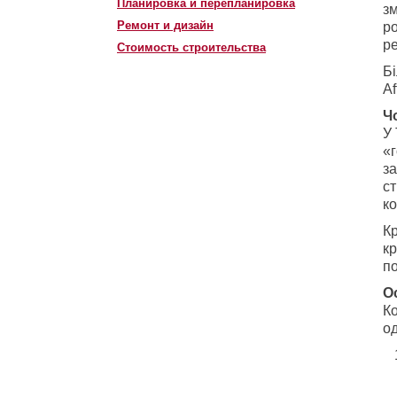
Планировка и перепланировка
зм
Ремонт и дизайн
ро
р
Стоимость строительства
Бі
A
Ч
У 
«г
за
с
ко
Кр
кр
по
О
Ко
од