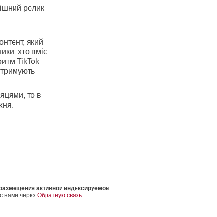
пішний ролик
онтент, який
ики, хто вміє
ритм TikTok
 отримують
яцями, то в
жня.
 размещения активной индексируемой
 с нами через
Обратную связь
.