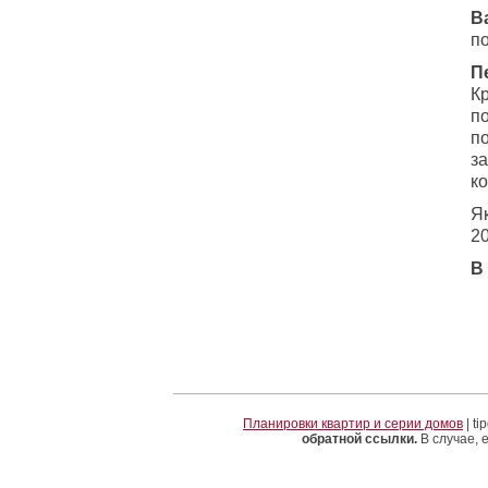
В
по
П
Кр
по
по
за
ко
Я
20
В
Планировки квартир и серии домов
| t
обратной ссылки.
В случае, 