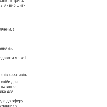
ція, інтрига.
ь, як вирішити
ічним, з
анням»,
одавати м’яко і
ипів креативів:
 «ніби для
 нативно.
сика для
еде до оферу.
улярних у