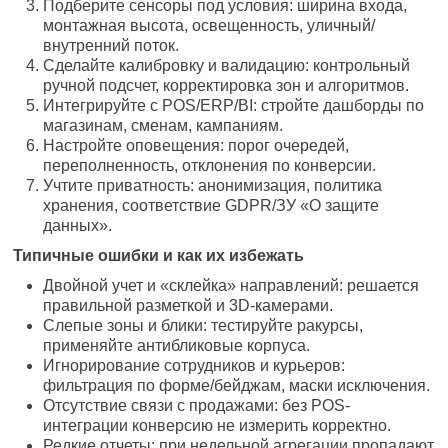
Подберите сенсоры под условия: ширина входа,
монтажная высота, освещенность, уличный/
внутренний поток.
Сделайте калибровку и валидацию: контрольный
ручной подсчет, корректировка зон и алгоритмов.
Интегрируйте с POS/ERP/BI: стройте дашборды по
магазинам, сменам, кампаниям.
Настройте оповещения: порог очередей,
переполненность, отклонения по конверсии.
Учтите приватность: анонимизация, политика
хранения, соответствие GDPR/ЗУ «О защите
данных».
Типичные ошибки и как их избежать
Двойной учет и «склейка» направлений: решается
правильной разметкой и 3D-камерами.
Слепые зоны и блики: тестируйте ракурсы,
применяйте антибликовые корпуса.
Игнорирование сотрудников и курьеров:
фильтрация по форме/бейджам, маски исключения.
Отсутствие связи с продажами: без POS-
интеграции конверсию не измерить корректно.
Редкие отчеты: при недельной агрегации пропадают