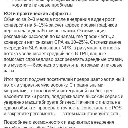
короткие пиковые проблемы.
ROI и практические эффекты
Обычно за 2–3 месяца после внедрения виден рост
конверсии на 5–15% за счет корректировки графиков
персонала и доработки выкладки. Оптимизация
рекламных расходов по каналам, где трафик есть, а
конверсии нет, снижает CPA на 10–25%. Отслеживание
очередей и SLA повышает NPS, а разумная плотность
потока увеличивает средний чек. В ТРЦ данные
помогают справедливо распределять арендные ставки,
а в музеях — безопасно управлять потоками в пиковые
часы.
Итог прост: подсчет посетителей превращает хаотичный
поток в управляемую воронку. С правильными
метриками, технологией и интеграцией вы быстрее
находите точки роста, поддерживаете высокий сервис и
уверенно масштабируете бизнес. Начните с пилота на
одном объекте, проверьте точность, сопоставьте с POS
и закрепите регламенты — затем масштабируйте сеть.
Подробнее о возможностях и вариантах внедрения
читайте здесь: https://ikscs.in.ua/ru