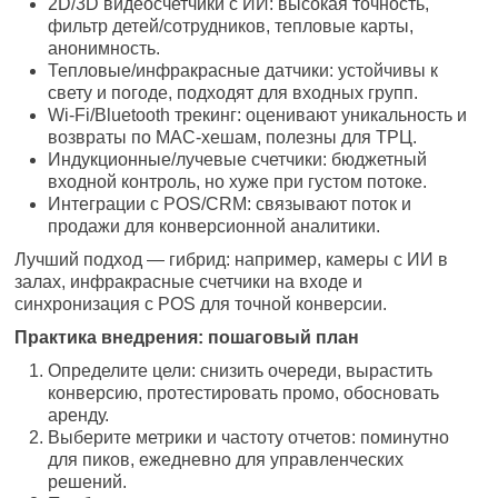
2D/3D видеосчетчики с ИИ: высокая точность,
фильтр детей/сотрудников, тепловые карты,
анонимность.
Тепловые/инфракрасные датчики: устойчивы к
свету и погоде, подходят для входных групп.
Wi‑Fi/Bluetooth трекинг: оценивают уникальность и
возвраты по MAC-хешам, полезны для ТРЦ.
Индукционные/лучевые счетчики: бюджетный
входной контроль, но хуже при густом потоке.
Интеграции с POS/CRM: связывают поток и
продажи для конверсионной аналитики.
Лучший подход — гибрид: например, камеры с ИИ в
залах, инфракрасные счетчики на входе и
синхронизация с POS для точной конверсии.
Практика внедрения: пошаговый план
Определите цели: снизить очереди, вырастить
конверсию, протестировать промо, обосновать
аренду.
Выберите метрики и частоту отчетов: поминутно
для пиков, ежедневно для управленческих
решений.